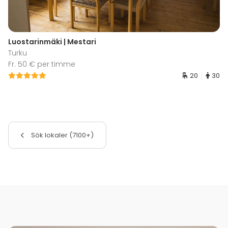
Luostarinmäki | Mestari
Turku
Fr. 50 € per timme
20
30
Sök lokaler (7100+)