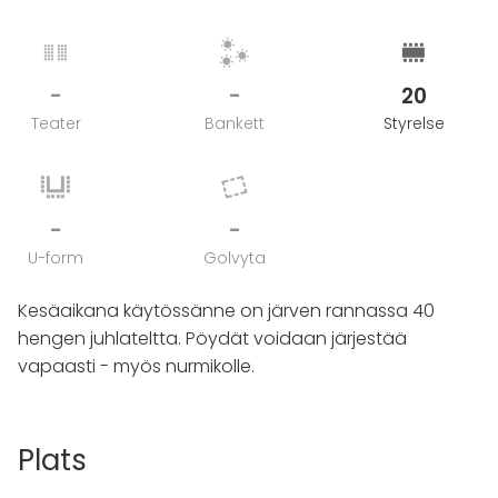
-
-
20
Teater
Bankett
Styrelse
-
-
U-form
Golvyta
Kesäaikana käytössänne on järven rannassa 40
hengen juhlateltta. Pöydät voidaan järjestää
vapaasti - myös nurmikolle.
Plats