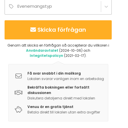
Evenemangstyp
Skicka förfrågan
Genom att skicka en förfrågan så accepterar du villkoren i
Användaravtalet
(2024-10-06) och
Integritetspolicyn
(2021-02-17).
Få svar snabbt i din mailkorg
Lokalen svarar vanligen inom en arbetsdag
Bekräfta bokningen eller fortsätt
diskussionen
Diskutera detaljerna direkt med lokalen
Venuu är en gratis tjänst
Betala direkt till lokalen utan extra avgifter