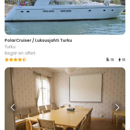
PolarCruiser / Luksusjahti Turku
Turku
Begär en offert
18
18