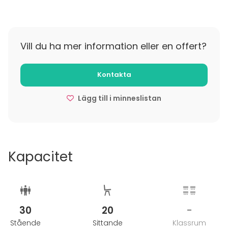
Sauna ja ulkoporeallas lisämaksusta käytössä
Vill du ha mer information eller en offert?
Kontakta
Lägg till i minneslistan
Kapacitet
30
20
-
Stående
Sittande
Klassrum