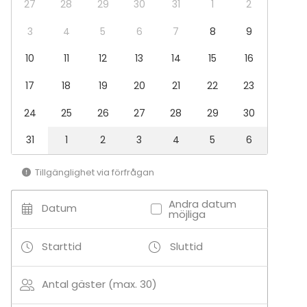
27
28
29
30
31
1
2
Kaupunkikartanolla mahtuu yöpymään yhteensä 10
henkilöä kolmessa kahden hengen huoneessa ja
3
4
5
6
7
8
9
yhdessä neljän hengen huoneessa.
10
11
12
13
14
15
16
Tilläggsuppgifter om aktiviteter
17
18
19
20
21
22
23
Soutuvene, kolme SUP-lautaa ja erilaiset pihapelit
24
25
26
27
28
29
30
ovat käytössäsi. Rantaan voit tuoda myös omia peli-
ym. harrastevälineitäsi!
31
1
2
3
4
5
6
Tillgänglighet via förfrågan
Andra datum
Datum
möjliga
Starttid
Sluttid
Antal gäster (max. 30)