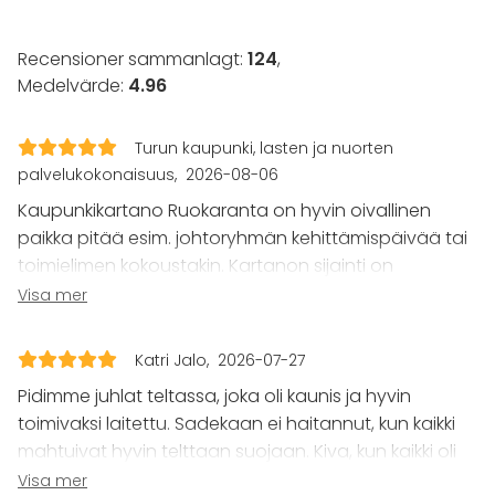
Utrustning
Bubbelpool / Jacuzzi
Recensioner sammanlagt:
124
,
Kök i kundens bruk
Medelvärde:
4.96
Anteckningsmaterial
Whiteboard / Blädderblock
Turun kaupunki, lasten ja nuorten
Handdukar
palvelukokonaisuus
2026-08-06
Servis
Kaupunkikartano Ruokaranta on hyvin oivallinen
Evenemang
paikka pitää esim. johtoryhmän kehittämispäivää tai
Fest
toimielimen kokoustakin. Kartanon sijainti on
Bröllop
erinomainen, lähellä kaupunkia, FÖLI-yhteydet, aivan
Visa mer
Spa / relax / bastu
viehättävä maisema. Puitteet ovat loistavat, löytyy
Middag / Lunch
monenlaista ratkaisua pienemmälle tai isommallekin
Möte
Katri Jalo
2026-07-27
henkilömäärälle. Catering-palvelut ovat huippua!
Konferens
Pidimme juhlat teltassa, joka oli kaunis ja hyvin
Mässa / Utställning
Kokonaisvaltainen vahva suositus!
toimivaksi laitettu. Sadekaan ei haitannut, kun kaikki
Föreställning / show
mahtuivat hyvin telttaan suojaan. Kiva, kun kaikki oli
Rekreation
Stuga / boende
valmiina. Pihapiiri koivuineen ja rantasauna, palju ja
Visa mer