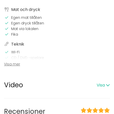
Mat och dryck
Egen mat tillåten
Egen dryck tillåten
Mat via lokalen
Fika
Teknik
Wi-Fi
CD / DVD -spelare
Professionellt ljudsystem
Visa mer
TV
I lokalen
Video
Visa
Terrass
Bastu
Övernattningsmöjlighet
Högljudd musik OK
Trädgård
Recensioner