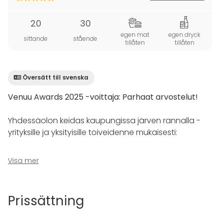
20
30
egen mat
egen dryck
sittande
stående
tillåten
tillåten
Översätt till svenska
Venuu Awards 2025 -voittaja: Parhaat arvostelut!
Yhdessäolon keidas kaupungissa järven rannalla -
yrityksille ja yksityisille toiveidenne mukaisesti:
Modernit kokous- ja juhlatilat vartin päässä Turun
Visa mer
keskustasta upeassa, rauhallisessa miljöössä.
Varatessasi ainutlaatuisen Kaupunkikartanon
Prissättning
käyttöösi, voit olla varma siitä, että täällä nautit vain
sinä ja tilaisuuteen kutsumasi vieraat! Pystyt