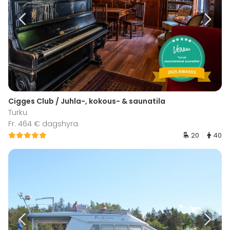
Cigges Club / Juhla-, kokous- & saunatila
Turku
Fr. 464 € dagshyra
20
40