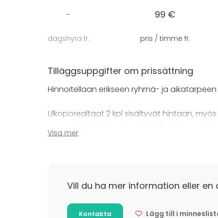
Saunarakennukseen kuuluu myös iso olohuone
-
99 €
Pihapiiristä löytyy myös jykevä ja iso laitur
auki joka päivä avantopumpulla.
dagshyra fr.
pris / timme fr.
Karhupirttien catering-palvelu loihtii maistuv
päälle vaikkapa herkullisen päivällisen. Tarjoi
Tilläggsuppgifter om prissättning
Voitte halutessanne tuoda tilaisuuteen omat 
Hinnoitellaan erikseen ryhmä- ja aikatarpee
Tervetuloa rentoutumaan!
Ulkoporealtaat 2 kpl sisältyvät hintaan, my
vie vuodenajasta riippuen 4-5h. Ulkoporealt
Visa mer
ulkolämpötilasta riippuen 2-4h.
Hinta ei sisällä loppusiivousmaksua, asiakas 
alk 69 eur.
Vill du ha mer information eller en 
Tilläggsuppgifter om avbokning
Lägg till i minneslis
Kontakta
Maksuvälineinä toimivat yleisimmät pankki- ja 