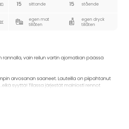
15
15
an
sittande
stående
egen mat
egen dryck
er
tillåten
tillåten
rannalla, vain reilun vartin ajomatkan päässä
mpin arvosanan saaneet. Lauteilla on piipahtanut
ikä syyttä! Tilassa järjestät mainiosti rennot
rrallaan. Saunan edustalla on tilava terassi
 2 lämmitettyä ulkoporeallasta värivaloilla, joissa
een mahtuu mukavasti 7 aikuista.