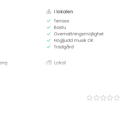
I lokalen
Terrass
Bastu
Övernattningsmöjlighet
Högljudd musik OK
Trädgård
ang
Lokal
Bastu
Restaurang
x / bastu
Lounge
 Lunch
Terrass / Gårdsplan
Festlokal
s
tställning
ning / show
n
boende