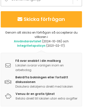
Skicka förfrågan
Genom att skicka en förfrågan så accepterar du
villkoren i
Användaravtalet
(2024-10-06) och
Integritetspolicyn
(2021-02-17).
Få svar snabbt i din mailkorg
Lokalen svarar vanligen inom en
arbetsdag
Bekräfta bokningen eller fortsätt
diskussionen
Diskutera detaljerna direkt med lokalen
Venuu är en gratis tjänst
Betala direkt till lokalen utan extra avgifter