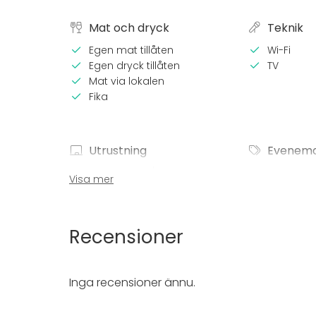
Mat och dryck
Teknik
Egen mat tillåten
Wi-Fi
Egen dryck tillåten
TV
Mat via lokalen
Fika
Utrustning
Evenem
Bubbelpool / Jacuzzi
Fest
Visa mer
Servis
Bröllop
Spa / rela
Middag /
Recensioner
Möte
Konferen
Mässa / U
Inga recensioner ännu.
Föreställ
Rekreatio
Stuga / 