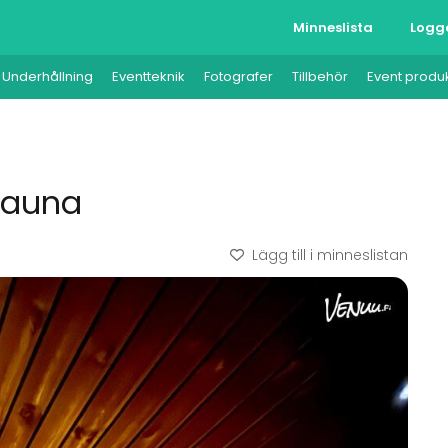
Minneslista
Logg
Underhållning
Eventteknik
Fotografer
Tillbehör
Event produ
sauna
Lägg till i minneslistan