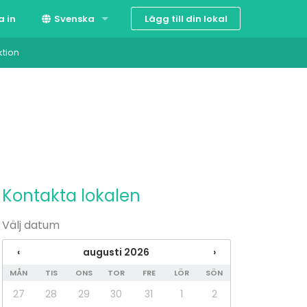
Lägg till din lokal
a in
Svenska
ktion
Suomi
English
Kontakta lokalen
Välj datum
‹
augusti 2026
›
MÅN
TIS
ONS
TOR
FRE
LÖR
SÖN
27
28
29
30
31
1
2