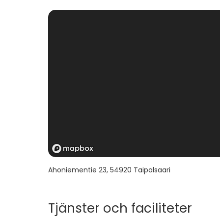
KKVN:n ohjeen mukaisesti Taipalsaaren Karhu
tapauksissa, mikäli asetetut määräykset aiheutt
sisältyvät asiakkaan tilaukseen.
Ahoniementie 23
,
54920
Taipalsaari
Tjänster och faciliteter