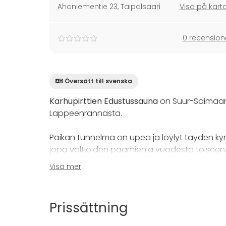
Ahoniementie 23
,
Taipalsaari
Visa på kart
0 recension
Översätt till svenska
Karhupirttien Edustussauna
on Suur-Saimaan 
Lappeenrannasta.
Paikan tunnelma on upea ja löylyt täyden ky
jopa valtioiden päämiehiä vuodesta toiseen...e
saunaillat, synttärijuhlat tai vaikka pikkujoulut.
Visa mer
Lauteille mahtuu mukavasti jopa 12 aikuista ke
kalusteineen sekä iso patio, jossa käytössänne
Prissättning
rentoutuu isollakin porukalla. Yhteen altaas