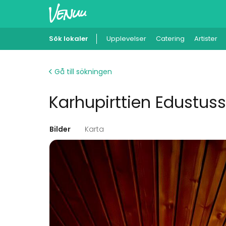
Sök lokaler
Upplevelser
Catering
Artister
Gå till sökningen
Karhupirttien Edustus
Bilder
Karta