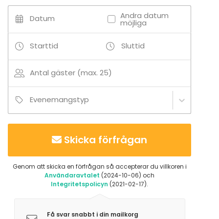
Stuga
Andra datum
Datum
Privatbostad
möjliga
Aktiviteter
Starttid
Sluttid
Utomhusaktiviteter
Simning
Antal gäster (max. 25)
Båtturer / segling
Evenemangstyp
Tilläggsuppgifter om tjänster och faciliteter
Liinavaatteet ja kylpypyyhkeet erillistä maksua
vastaan.
Skicka förfrågan
Tilläggsuppgifter om aktiviteter
Genom att skicka en förfrågan så accepterar du villkoren i
Soutuvene, pelastusliivejä, mölkky, tikkataulu,
Användaravtalet
(2024-10-06) och
Integritetspolicyn
(2021-02-17).
frisbeegolfkori, lasten leikkipaikka. Lisämaksusta
vuokrattavissa 2 sup-lautaa.
Få svar snabbt i din mailkorg