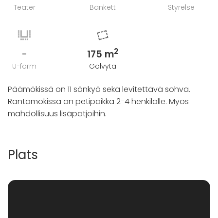
Teater
Bankett
Styrelse
2
-
175 m
U-form
Golvyta
Päämökissä on 11 sänkyä sekä levitettävä sohva.
Rantamökissä on petipaikka 2-4 henkilölle. Myös
mahdollisuus lisäpatjoihin.
Plats