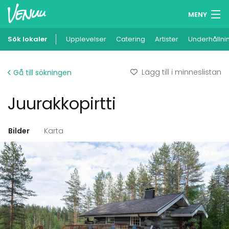
MENY
Sök lokaler
Upplevelser
Minneslista
Catering
Artister
Underhållni
Logga in
Lägg till i minneslistan
Gå till sökningen
Svenska
Juurakkopirtti
Lägg till din lokal
Bilder
Karta