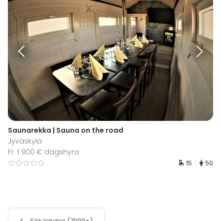
Saunarekka | Sauna on the road
Jyväskylä
Fr. 1 900 € dagshyra
15
50
Sök lokaler (7000+)