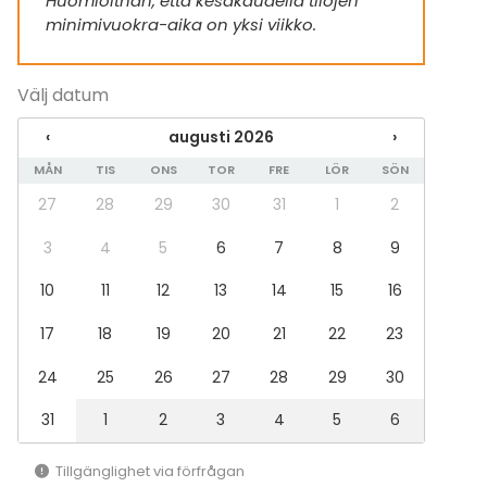
Huomioithan, että kesäkaudella tilojen
Handdukar
minimivuokra-aika on yksi viikko.
Servis
Evenemang
Välj datum
Fest
‹
augusti 2026
›
Bröllop
Spa / relax / bastu
MÅN
TIS
ONS
TOR
FRE
LÖR
SÖN
Middag / Lunch
27
28
29
30
31
1
2
Möte
Konferens
3
4
5
6
7
8
9
Mässa / Utställning
Föreställning / show
10
11
12
13
14
15
16
Rekreation
17
18
19
20
21
22
23
Stuga / boende
Upplevelse / aktivitet
24
25
26
27
28
29
30
Julbord / Julfest
31
1
2
3
4
5
6
Lokal
Herrgård / Villa
Tillgänglighet via förfrågan
Terrass / Gårdsplan