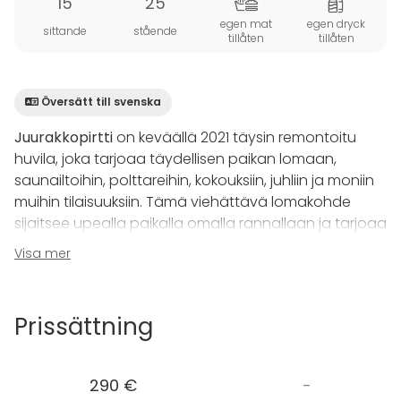
15
25
egen mat
egen dryck
sittande
stående
tillåten
tillåten
Översätt till svenska
Juurakkopirtti
on keväällä 2021 täysin remontoitu
huvila, joka tarjoaa täydellisen paikan lomaan,
saunailtoihin, polttareihin, kokouksiin, juhliin ja moniin
muihin tilaisuuksiin. Tämä viehättävä lomakohde
sijaitsee upealla paikalla omalla rannallaan ja tarjoaa
unohtumattomia hetkiä ystävien ja perheen kesken.
Visa mer
Juurakkopirtissä on yhteensä 15 vuodepaikkaa ja 4
makuuhuonetta, joten tilaa riittää suuremmallekin
Prissättning
seurueelle. Kaikki tämä omassa rauhassa ja
yksityisyydessä.
290 €
-
Päämökin lisäksi kesäaikaan voitte nauttia