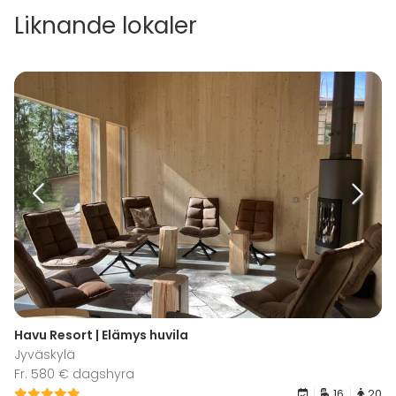
Liknande lokaler
Havu Resort | Elämys huvila
Jyväskylä
Fr. 580 € dagshyra
16
20