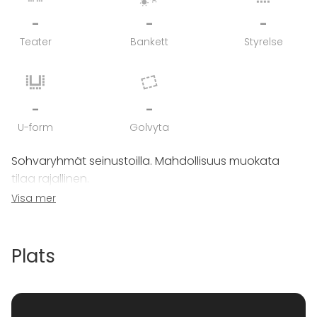
-
-
-
Teater
Bankett
Styrelse
-
-
U-form
Golvyta
Sohvaryhmät seinustoilla. Mahdollisuus muokata
tilaa rajallinen.
Visa mer
Keskilattialle lavan eteen mahdollisuus lisätä tuoleja
tai pystypöytiä.
Plats
Isommissa tilaisuuksissa käyttöön voi ottaa myös
viereisen Live Clubin tai BIle-puolen.