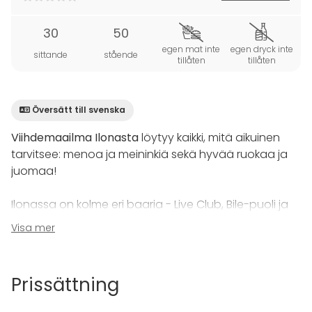
30
50
egen mat inte
egen dryck inte
sittande
stående
tillåten
tillåten
Översätt till svenska
Viihdemaailma Ilonasta
löytyy kaikki, mitä aikuinen
tarvitsee: menoa ja meininkiä sekä hyvää ruokaa ja
juomaa!
Ilonassa on kolme eri baaria - Live Club, Bile-puoli ja
Karaoke - sekä ruokaravintola Downtown.
Visa mer
Monipuoliset tilamme mahdollistavat niin pienten kuin
suurempien seurueiden tapahtumat. Mikäli kaikki
baaripuolet ovat käytössä, Ilonassa on
Prissättning
asiakaspaikkoja yhteensä 750 - ravintola
Downtownin kanssa jopa 825.