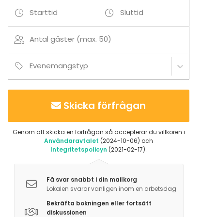
Tilläggsuppgifter om tjänster och faciliteter
Starttid
Sluttid
Siirreltävä tykki ja valkokangas, joita voi Karaoken
lisäksi käyttää myös muiden asioiden näyttämiseen.
Antal gäster (max. 50)
Karaoke-tilassa pieni esiintymislava.
Evenemangstyp
Ruokatarjoilut järjestää viereinen ravintola Downtown
tai joku muu yhteistyökumppaneistamme.
Skicka förfrågan
Tilläggsuppgifter om aktiviteter
Genom att skicka en förfrågan så accepterar du villkoren i
Karaoke!
Användaravtalet
(2024-10-06) och
Integritetspolicyn
(2021-02-17).
Få svar snabbt i din mailkorg
Lokalen svarar vanligen inom en arbetsdag
Bekräfta bokningen eller fortsätt
diskussionen