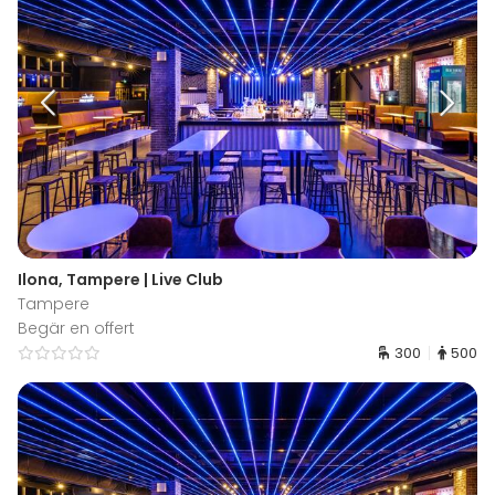
Ilona, Tampere | Live Club
Tampere
Begär en offert
300
500