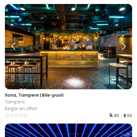
Ilona, Tampere | Bile-puoli
Tampere
Begär en offert
80
50