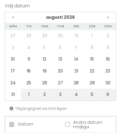
Evenemang
Välj datum
Fest
‹
augusti 2026
›
Bröllop
MÅN
TIS
ONS
TOR
FRE
LÖR
SÖN
Spa / relax / bastu
Middag / Lunch
27
28
29
30
31
1
2
Möte
Konferens
3
4
5
6
7
8
9
Mässa / Utställning
10
11
12
13
14
15
16
Föreställning / show
Rekreation
17
18
19
20
21
22
23
Stuga / boende
Upplevelse / aktivitet
24
25
26
27
28
29
30
Julbord / Julfest
31
1
2
3
4
5
6
Lokal
Anpassningsbar lokal
Tillgänglighet via förfrågan
Nattklubb
Bar
Andra datum
Datum
möjliga