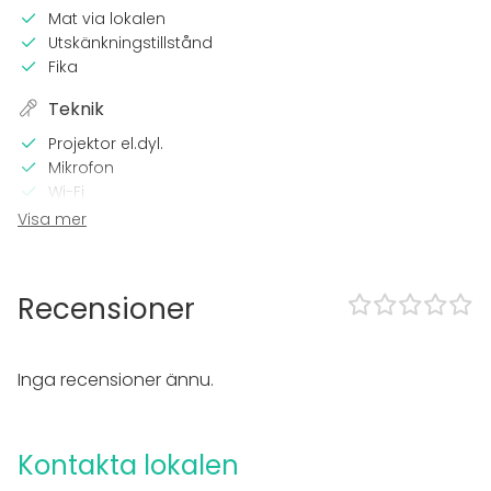
Mat via lokalen
Utskänkningstillstånd
Fika
Teknik
Projektor el.dyl.
Mikrofon
Wi-Fi
Professionell ljusteknik
Visa mer
Professionellt ljudsystem
I lokalen
Recensioner
Tillgänglighetsanpassad
Högljudd musik OK
Dansgolv
Inga recensioner ännu.
Utrustning
Scen
Kontakta lokalen
Servis