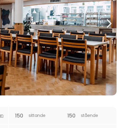
150
150
an
sittande
stående