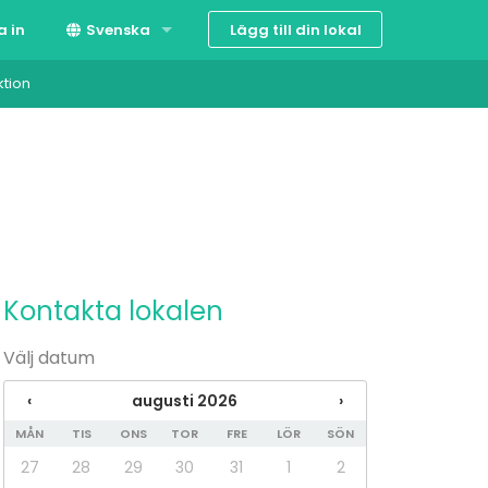
Lägg till din lokal
a in
Svenska
ktion
Suomi
English
Kontakta lokalen
Välj datum
‹
augusti 2026
›
MÅN
TIS
ONS
TOR
FRE
LÖR
SÖN
27
28
29
30
31
1
2