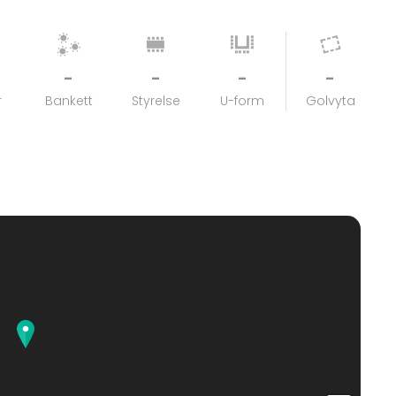
-
-
-
-
r
Bankett
Styrelse
U-form
Golvyta