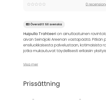
0 recension
Översätt till svenska
Huipulla Trahteeri
on ainutlaatuinen ravintola
aivan Seinäjoki Areenan vastapäätä. Pitkän 
ensiluokkaisesta palvelustaan, kotimaisista ra
jotka mukautuvat täydellisesti erilaisiin yksityis
Olipa kyseessä yrityksen tärkeä juhla tai per
Visa mer
muuntautumiskykyiset puitteet, joissa juhla
ilmaiset parkkipaikat ja kokoustilan induktios
juhlista vaivattomasti.
Prissättning
Trahteerin upeat tilat ovat suunniteltu luom
saatossa Trahteerissa on vietetty ikimuistoisia 
-
-
Jokainen juhla räätälöidään asiakkaan toive