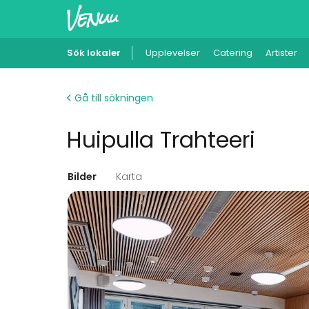
Sök lokaler
Upplevelser
Catering
Artister
Gå till sökningen
Huipulla Trahteeri
Bilder
Karta