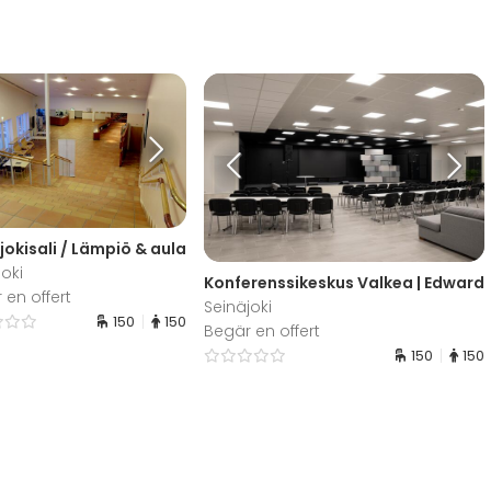
jokisali / Lämpiö & aula
joki
Konferenssikeskus Valkea | Edward
 en offert
Seinäjoki
150
150
Begär en offert
150
150