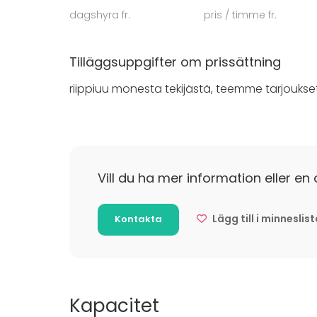
juhlasuunnittelu tai avaimet käteen -paketti.
dagshyra fr.
pris / timme fr.
Tässä tilassa juhlat saavat varmasti arvoisen
Tilläggsuppgifter om prissättning
riippiuu monesta tekijästä, teemme tarjoukset y
Vill du ha mer information eller en 
Lägg till i minneslis
Kontakta
Kapacitet