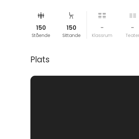
150
150
-
-
Stående
Sittande
Klassrum
Teate
Plats