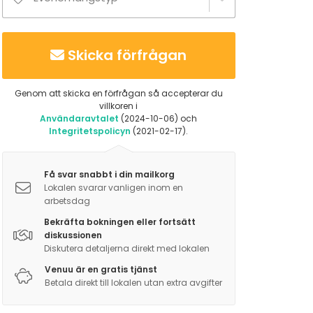
Skicka förfrågan
Genom att skicka en förfrågan så accepterar du
villkoren i
Användaravtalet
(2024-10-06) och
Integritetspolicyn
(2021-02-17).
Få svar snabbt i din mailkorg
Lokalen svarar vanligen inom en
arbetsdag
Bekräfta bokningen eller fortsätt
diskussionen
Diskutera detaljerna direkt med lokalen
Venuu är en gratis tjänst
Betala direkt till lokalen utan extra avgifter