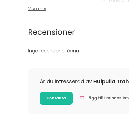
Föreställ
Rekreatio
Visa mer
Stuga / 
Upplevelse
Julbord / 
Recensioner
Inga recensioner ännu.
Är du intresserad av
Huipulla Trah
Lägg till i minneslis
Kontakta