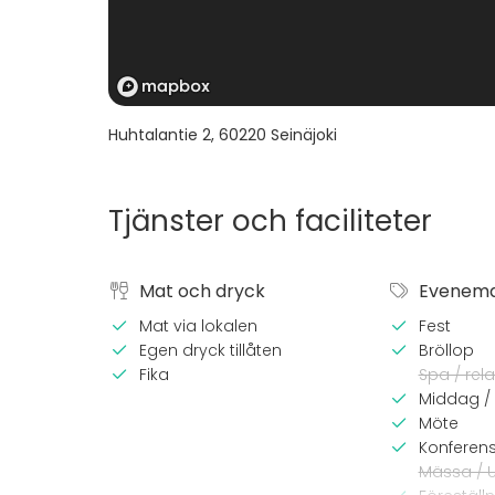
Huhtalantie 2
,
60220
Seinäjoki
Tjänster och faciliteter
Mat och dryck
Evenem
Mat via lokalen
Fest
Egen dryck tillåten
Bröllop
Fika
Spa / rela
Middag /
Möte
Konferen
Mässa / U