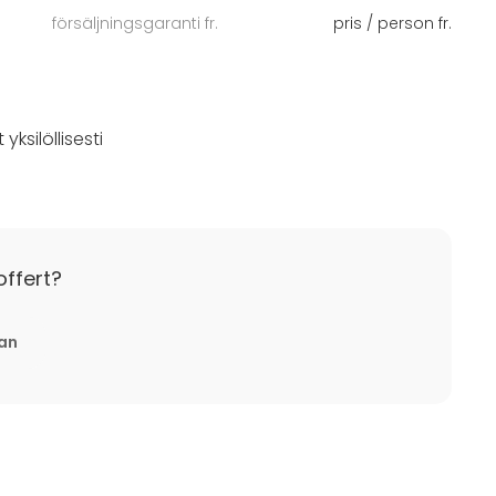
försäljningsgaranti fr.
pris / person fr.
sa puitteet.
ksilöllisesti
offert?
tan