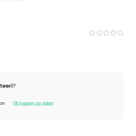
ning / show
n
boende
 / aktivitet
Julfest
teeri
?
tan
Till toppen av sidan