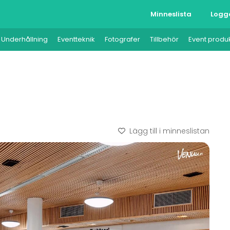
Minneslista
Logg
Underhållning
Eventteknik
Fotografer
Tillbehör
Event produ
Lägg till i minneslistan