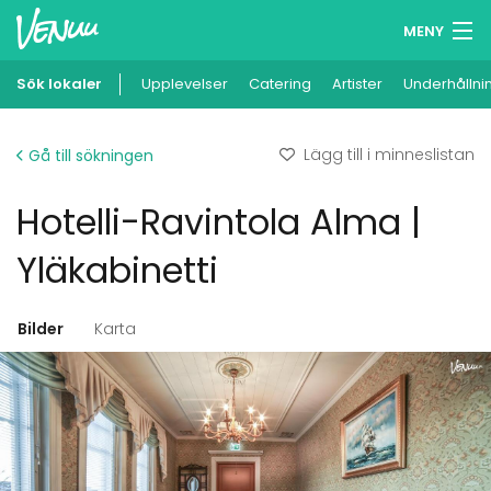
MENY
Sök lokaler
Upplevelser
Minneslista
Catering
Artister
Underhållni
Logga in
Lägg till i minneslistan
Gå till sökningen
Svenska
Hotelli-Ravintola Alma |
Lägg till din lokal
Yläkabinetti
Bilder
Karta