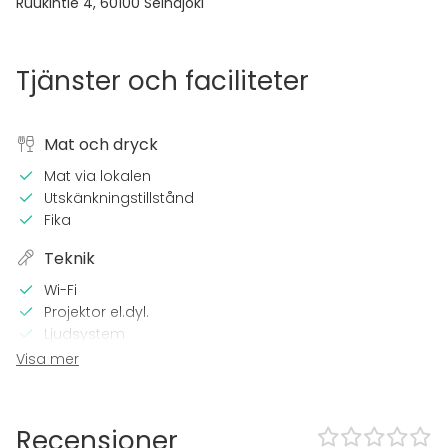
Ruukintie 4
,
60100
Seinäjoki
Tjänster och faciliteter
Mat och dryck
Mat via lokalen
Utskänkningstillstånd
Fika
Teknik
Wi-Fi
Projektor el.dyl.
Ljudsystem
Visa mer
I lokalen
Övernattningsmöjlighet
Recensioner
Utrustning