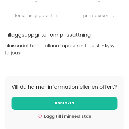
-
-
tuoda omia alkoholijuomia. Myös ruokatarjoilut tilaan
onnistuvat vaivattomasti ravintolan toimesta.
försäljningsgaranti fr.
pris / person fr.
Keittiömme valmistaa lähituottajien laadukkaista
raaka-aineista kulinaarisia hemmotteluhetkiä
tilaisuuteen sopivalla tyylillä.
Tilläggsuppgifter om prissättning
Tilaisuudet hinnoitellaan tapauskohtaisesti - kysy
tarjous!
Vill du ha mer information eller en offert?
Kontakta
Lägg till i minneslistan