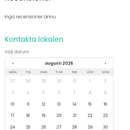
Servis
Inga recensioner ännu.
Evenemang
Fest
Bröllop
Kontakta lokalen
Spa / relax / bastu
Middag / Lunch
Välj datum
Möte
Konferens
‹
augusti 2026
›
Mässa / Utställning
MÅN
TIS
ONS
TOR
FRE
LÖR
SÖN
Föreställning / show
Rekreation
27
28
29
30
31
1
2
Stuga / boende
Upplevelse / aktivitet
3
4
5
6
7
8
9
Julbord / Julfest
10
11
12
13
14
15
16
Lokal
17
18
19
20
21
22
23
Bankettsal
Mötesrum
24
25
26
27
28
29
30