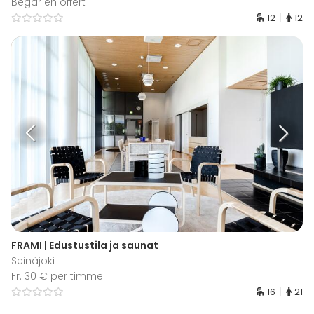
Begär en offert
12
12
FRAMI | Edustustila ja saunat
Seinäjoki
Fr. 30 € per timme
16
21