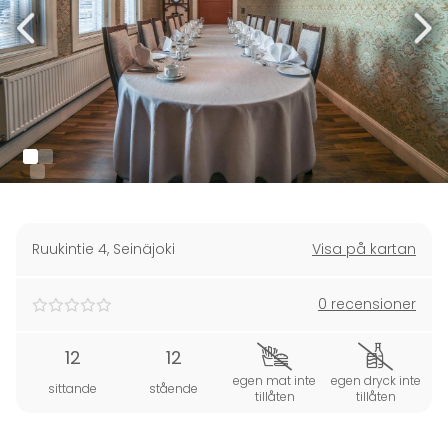
Ruukintie 4
,
Seinäjoki
Visa på kartan
0 recensioner
12
12
egen mat inte
egen dryck inte
sittande
stående
tillåten
tillåten