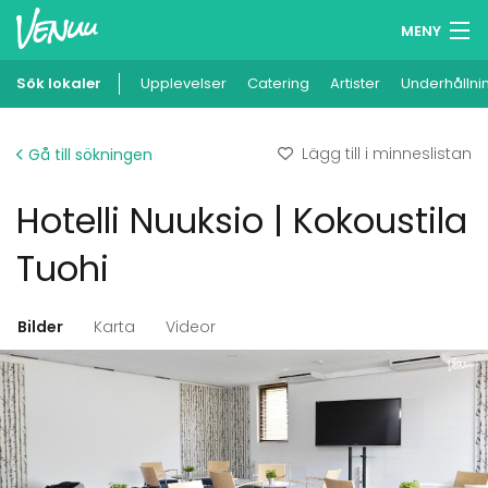
MENY
Sök lokaler
Upplevelser
Minneslista
Catering
Artister
Underhållni
Logga in
Lägg till i minneslistan
Gå till sökningen
Svenska
Hotelli Nuuksio | Kokoustila
Lägg till din lokal
Tuohi
Bilder
Karta
Videor