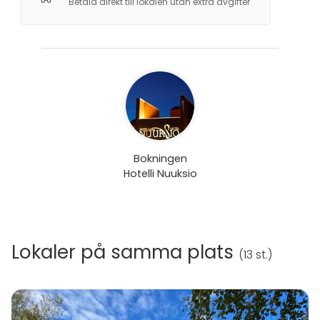
Betala direkt till lokalen utan extra avgifter
Bokningen
Hotelli Nuuksio
Lokaler på samma plats
(
13 st.
)