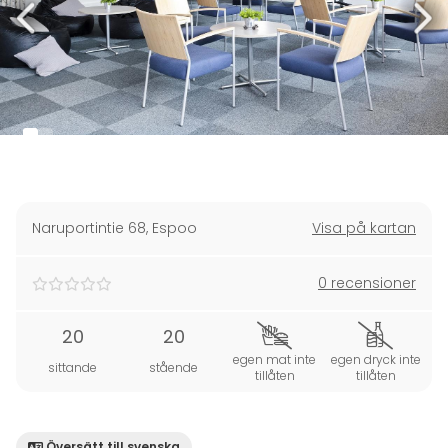
Naruportintie 68
,
Espoo
Visa på kartan
0 recensioner
20
20
egen mat inte
egen dryck inte
sittande
stående
tillåten
tillåten
Översätt till svenska