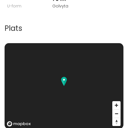
U-form
Golvyta
Plats