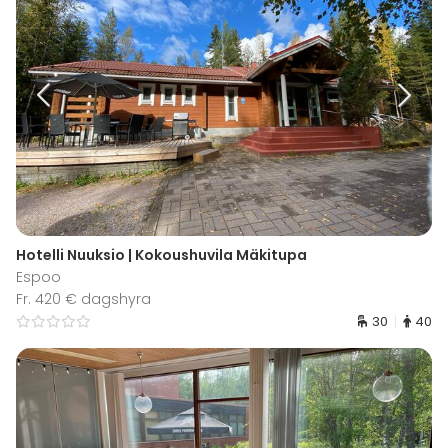
Hotelli Nuuksio | Kokoushuvila Mäkitupa
Espoo
Fr. 420 € dagshyra
30
40