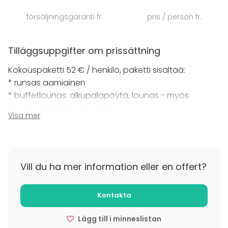
tuumainen televisioruutu (Hdmi-liitäntä)
försäljningsgaranti fr.
pris / person fr.
äänentoistolla, Wi-Fi (100 Mbit) sekä valko- ja
fläppitaulu ja muistiinpanovälineet.
Tilläggsuppgifter om prissättning
Kokouspaketti 52 € / henkilö, paketti sisältää:
* runsas aamiainen
* buffetlounas: alkupalapöytä, lounas - myös
kasvisvaihtoehto - lisukkeineen
Visa mer
* kahvi, tee ja jälkiruoka
* kokoustila varusteineen
* hotellin omat vapaa-ajan välineet
Vill du ha mer information eller en offert?
PYYDÄ TARJOUS!
Kontakta
Lägg till i minneslistan