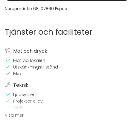
Naruportintie 68
,
02860
Espoo
Tjänster och faciliteter
Mat och dryck
Mat via lokalen
Utskänkningstillstånd
Fika
Teknik
Ljudsystem
Projektor el.dyl.
Wi-Fi
TV
Visa mer
I lokalen