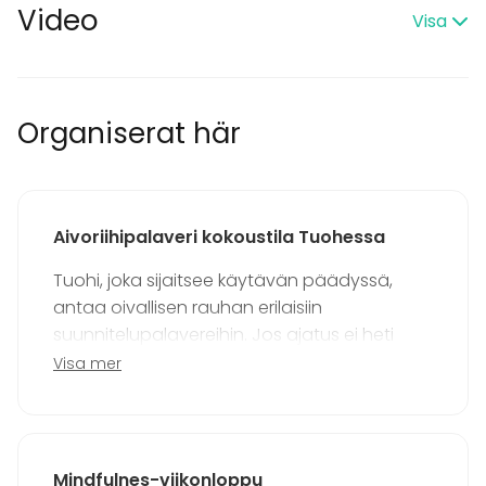
Ramavtal med Statens inköpscentral
Video
Visa
Utrustning
Anteckningsmaterial
Whiteboard / Blädderblock
Organiserat här
Servis
Evenemang
Fest
Bröllop
Aivoriihipalaveri kokoustila Tuohessa
Spa / relax / bastu
Middag / Lunch
Tuohi, joka sijaitsee käytävän päädyssä,
Möte
antaa oivallisen rauhan erilaisiin
Konferens
suunnitelupalavereihin. Jos ajatus ei heti
Mässa / Utställning
virtaa, niin ikkunoista aukeava luonto antaa
Visa mer
Föreställning / show
uutta voimaa ideointiin.
Rekreation
Stuga / boende
Upplevelse / aktivitet
Julbord / Julfest
Mindfulnes-viikonloppu