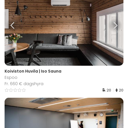
Koiviston Huvila | Iso Sauna
Espoo
Fr. 660 € dagshyra
20
20