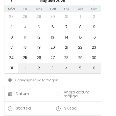
‹
augusti 2026
›
kansallispuistoon ympäri vuoden! Rantasauna ja
MÅN
TIS
ONS
TOR
FRE
LÖR
SÖN
hotellin oma uimaranta ovat kivenheiton päässä.
27
28
29
30
31
1
2
3
4
5
6
7
8
9
10
11
12
13
14
15
16
17
18
19
20
21
22
23
24
25
26
27
28
29
30
31
1
2
3
4
5
6
Tillgänglighet via förfrågan
Andra datum
Datum
möjliga
Starttid
Sluttid