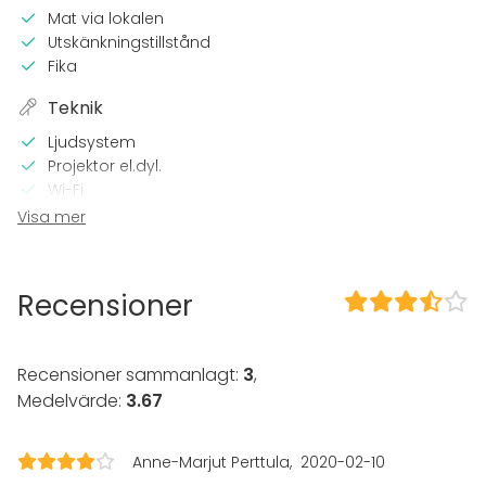
Mat via lokalen
Utskänkningstillstånd
Fika
Teknik
Ljudsystem
Projektor el.dyl.
Wi-Fi
Utrustning för videokonferens
Visa mer
TV
I lokalen
Recensioner
Tillgänglighetsanpassad
Övernattningsmöjlighet
Ramavtal med Statens inköpscentral
Recensioner sammanlagt:
3
,
Medelvärde:
3.67
Utrustning
Anteckningsmaterial
Whiteboard / Blädderblock
Anne-Marjut Perttula
2020-02-10