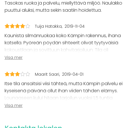
Tasokas ruoka ja palvelu, miellyttävä miljöö. Naulakko
Evenemang
puuttui aluksi, mutta sekin saatiin hoidettua.
Fest
Bröllop
Spa / relax / bastu
Tuija Hatakka
2019-11-04
Middag / Lunch
Kaunista silmänruokaa koko Kämpin rakennus, ihana
Möte
katsella. Pyöreän pöydän sihteerit olivat tyytyväisiä
Konferens
kokoustilaan ja sovittuun kahvitarjoiluun. Tila oli
Mässa / Utställning
sopivan pieni keskustelulle ja kokoustekniikka toimi
Visa mer
Föreställning / show
hyvin. Hieman kuului naapuritilasta ääniä, joten
Rekreation
Stuga / boende
mietin, että mitä kaikkea meidän keskustelustamme
Maarit Saari
2019-04-01
Upplevelse / aktivitet
kuului sinne...
Julbord / Julfest
Itse tila ansaitsisi viisi tähteä, mutta Kämpin palvelu ei
kyseisenä päivänä ollut ihan viiden tähden elämys.
Lokal
Lounaaseen kului hitaan tarjoilun vuoksi 1,5 tuntia
Anpassningsbar lokal
arvokasta työaikaa, eikä ruoka ollut kummoista.
Visa mer
Mötesrum
Pöydässä oli likainen viinilasi, puuttui ruokailuvälineitä
Chambre séparée
ja teetä unohdettiin tarjoilla jälkiruoan kanssa.
Hotell
Myöhemmin iltapäiväkahvin kanssa olisi maistunut