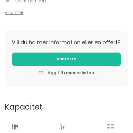
sisältyvät hintaan.
Visa mer
Iltatilaisuuksissa käytössä myyntitakuu, jonka
täyttyessä erillistä tilavuokraa ei peritä.
Vill du ha mer information eller en offert?
Kontakta
Lägg till i minneslistan
Kapacitet