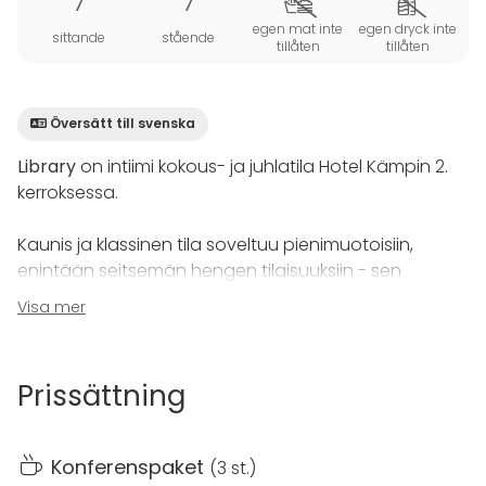
7
7
egen mat inte
egen dryck inte
sittande
stående
tillåten
tillåten
Översätt till svenska
Library
on intiimi kokous- ja juhlatila Hotel Kämpin 2.
kerroksessa.
Kaunis ja klassinen tila soveltuu pienimuotoisiin,
enintään seitsemän hengen tilaisuuksiin - sen
ikkunoista avautuu kaunis maisema Esplanadin
Visa mer
puistoon.
***
Prissättning
Hotel Kämp tarjoaa Helsingin ydinkeskustan
upeimmat kokous-, tapahtuma- ja juhlatilat sekä
Konferenspaket
(
3 st.
)
kokonaisvaltaiset palvelut ikimuistoisten tilaisuuksien