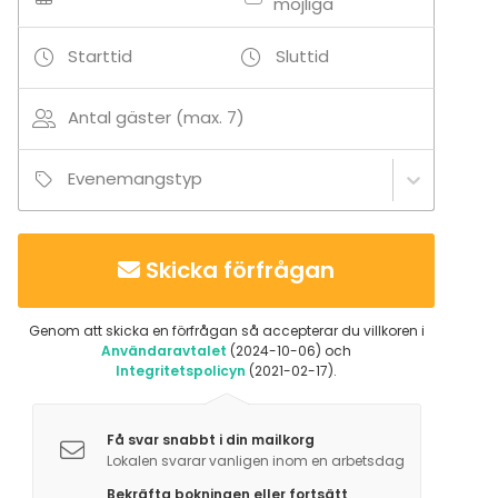
möjliga
Starttid
Sluttid
Antal gäster (max. 7)
Evenemangstyp
Skicka förfrågan
Genom att skicka en förfrågan så accepterar du villkoren i
Användaravtalet
(2024-10-06) och
Integritetspolicyn
(2021-02-17).
Få svar snabbt i din mailkorg
Lokalen svarar vanligen inom en arbetsdag
Bekräfta bokningen eller fortsätt