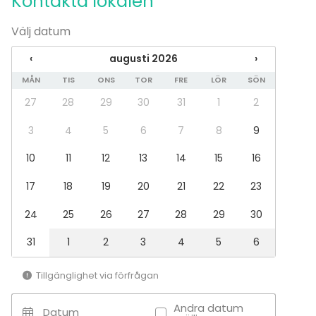
Kontakta lokalen
muukin vaihtoehto kuin sokeripommi, sillä jo lounaan
Välj datum
yhteydessä oli leivos. Lisäksi maksaminen päivän
päätteeksi vei 30 minuuttia, sillä kokoustamon
‹
augusti 2026
›
puolella ei ollut ketään päivystämässä eikä
MÅN
TIS
ONS
TOR
FRE
LÖR
SÖN
alakertaan hotellin vastaanottoon pystynyt
maksamaan. Palvelu ei siis vastannut puitteita.
27
28
29
30
31
1
2
3
4
5
6
7
8
9
10
11
12
13
14
15
16
17
18
19
20
21
22
23
24
25
26
27
28
29
30
31
1
2
3
4
5
6
Tillgänglighet via förfrågan
Andra datum
Datum