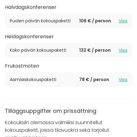
järjestämiseen.
Halvdagskonferenser
Hotellin ainutlaatuinen ja historiallinen miljöö sekä
Puolen päivän kokouspaketti
106 € / person
Visa
viimeisintä teknologiaa edustava kokoustekniikka
takaavat onnistuneen tapahtuman. Elegantit tilat
Heldagskonferenser
ovat luovat upeat puitteet myös yksityisten juhlien ja
tilaisuuksien järjestämiseen.
Koko päivän kokouspaketti
132 € / person
Visa
Frukostmöten
Aamiaiskokouspaketti
78 € / person
Visa
Tilläggsuppgifter om prissättning
Kokouksiin olemassa valmiiksi suunnitellut
kokouspaketit, joissa tilavuokra sekä tarjoilut