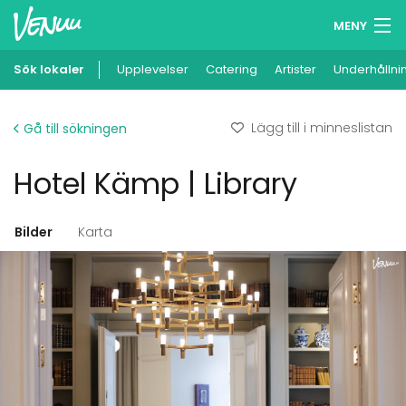
MENY
Sök lokaler
Upplevelser
Minneslista
Catering
Artister
Underhållni
Logga in
Lägg till i minneslistan
Gå till sökningen
Svenska
Hotel Kämp | Library
Lägg till din lokal
Bilder
Karta