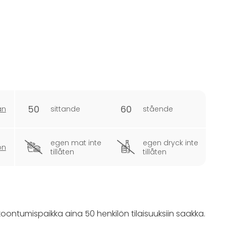
50
60
an
sittande
stående
egen mat inte
egen dryck inte
on
tillåten
tillåten
oontumispaikka aina 50 henkilön tilaisuuksiin saakka.