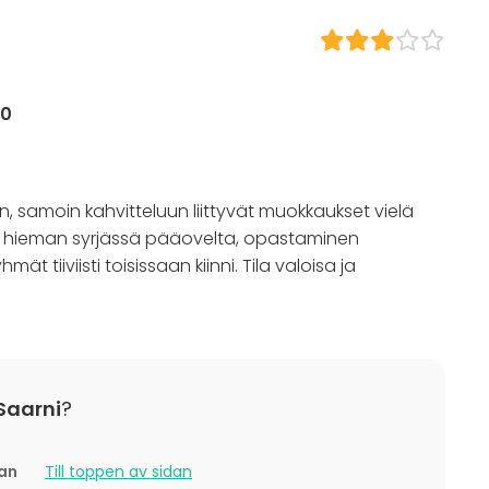
s
tställning
ning / show
00
n
boende
 / aktivitet
Julfest
in, samoin kahvitteluun liittyvät muokkaukset vielä
ila hieman syrjässä pääovelta, opastaminen
t tiiviisti toisissaan kiinni. Tila valoisa ja
 Saarni
?
tan
Till toppen av sidan