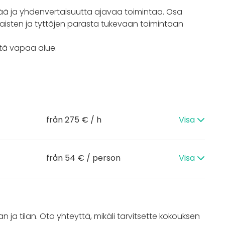
vää ja yhdenvertaisuutta ajavaa toimintaa. Osa
aisten ja tyttöjen parasta tukevaan toimintaan
stä vapaa alue.
från 275 € / h
Visa
från 54 € / person
Visa
n ja tilan. Ota yhteyttä, mikäli tarvitsette kokouksen