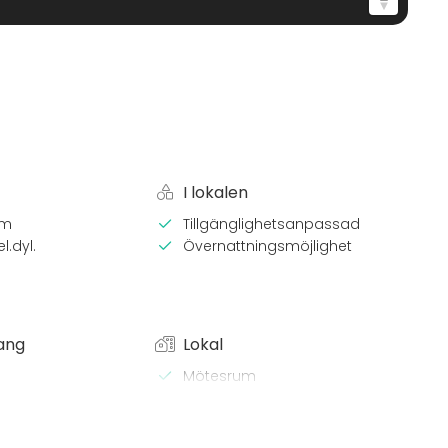
I lokalen
em
Tillgänglighetsanpassad
l.dyl.
Övernattningsmöjlighet
ang
Lokal
Mötesrum
Klassrum
x / bastu
 Lunch