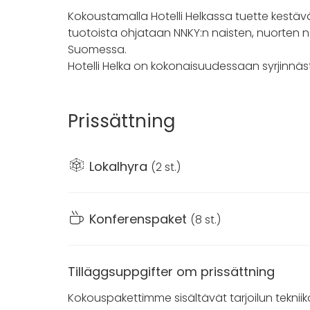
Kokoustamalla Hotelli Helkassa tuette kestä
tuotoista ohjataan NNKY:n naisten, nuorten n
Suomessa.
Hotelli Helka on kokonaisuudessaan syrjinnä
Prissättning
Lokalhyra
(
2 st.
)
Konferenspaket
(
8 st.
)
Tilläggsuppgifter om prissättning
Kokouspakettimme sisältävät tarjoilun tekniika