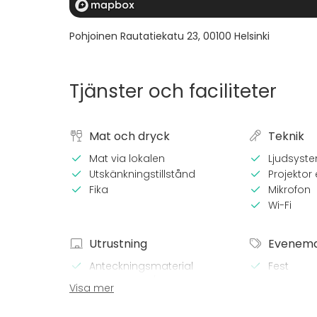
Pohjoinen Rautatiekatu 23
,
00100
Helsinki
Tjänster och faciliteter
Mat och dryck
Teknik
Mat via lokalen
Ljudsyst
Utskänkningstillstånd
Projektor e
Fika
Mikrofon
Wi-Fi
Utrustning
Evenem
Anteckningsmaterial
Fest
Whiteboard / Blädderblock
Bröllop
Visa mer
Spa / rela
Middag /