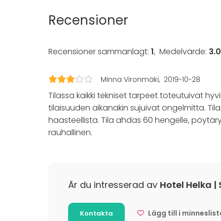
Möte
Recensioner
Konferen
Mässa / U
Föreställ
Recensioner sammanlagt:
1
,
Medelvärde:
3.
Rekreatio
Stuga / 
Upplevelse
Minna Vironmäki
2019-10-28
Julbord / 
Tilassa kaikki tekniset tarpeet toteutuivat hyv
tilaisuuden aikanakin sujuivat ongelmitta. T
haasteellista. Tila ahdas 60 hengelle, pöytäryhmä
rauhallinen.
Är du intresserad av
Hotel Helka |
Lägg till i minneslis
Kontakta