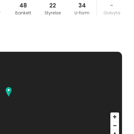
48
22
34
-
r
Bankett
Styrelse
U-form
Golvyta