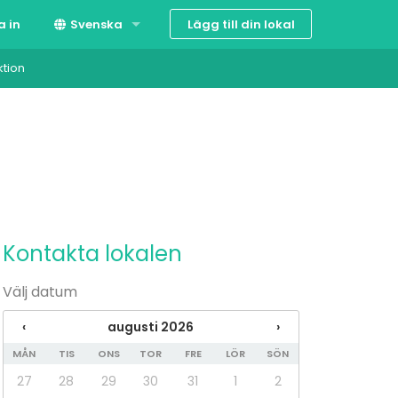
Lägg till din lokal
a in
Svenska
ktion
Suomi
English
Kontakta lokalen
Välj datum
‹
augusti 2026
›
MÅN
TIS
ONS
TOR
FRE
LÖR
SÖN
27
28
29
30
31
1
2