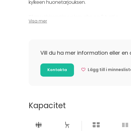
kylkeen huonetarjouksen.
Tilan vähimmäisvuokra-aika on 2 tuntia.
Visa mer
Vill du ha mer information eller en 
Lägg till i minneslis
Kontakta
Kapacitet