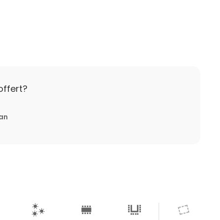
offert?
tan