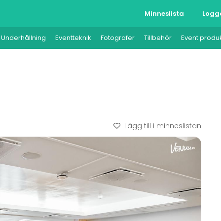
Minneslista
Logg
Underhållning
Eventteknik
Fotografer
Tillbehör
Event produ
Lägg till i minneslistan