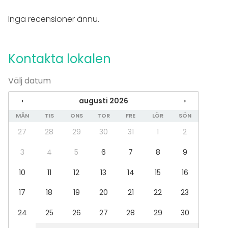
Konferens
Mässa / Utställning
Inga recensioner ännu.
Föreställning / show
Rekreation
Stuga / boende
Kontakta lokalen
Upplevelse / aktivitet
Julbord / Julfest
Välj datum
Lokal
‹
augusti 2026
›
Restaurang
Chambre séparée
MÅN
TIS
ONS
TOR
FRE
LÖR
SÖN
27
28
29
30
31
1
2
Tilläggsuppgifter om tjänster och faciliteter
3
4
5
6
7
8
9
Lauri Markkanen -VIP mahdollistaa eri
10
11
12
13
14
15
16
urheilutapahtuman seuraamisen omalta screeniltä –
täysin omassa rauhassa!
17
18
19
20
21
22
23
24
25
26
27
28
29
30