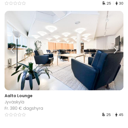
25
30
Aalto Lounge
Jyväskylä
Fr. 380 € dagshyra
25
45