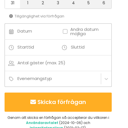
31
1
2
3
4
5
6
Tillgänglighet via förfrågan
Andra datum
Datum
möjliga
Starttid
Sluttid
Antal gäster (max. 25)
Evenemangstyp
Skicka förfrågan
Genom att skicka en förfrågan så accepterar du villkoren i
Användaravtalet
(2024-10-06) och
Integritetspolicyn
(2021-02-17).