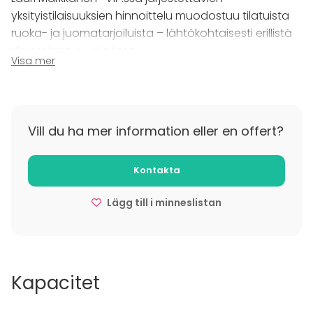
Varaa Jyväskylän upein kisakatsomo nyt täysin
yksityistilaisuuksien hinnoittelu muodostuu tilatuista
omaan käyttöön!
ruoka- ja juomatarjoiluista – lähtökohtaisesti erillistä
tilavuokraa ei veloiteta.
Visa mer
VIP:n voi varata ym. hinnoitteluperiaatteella
minimissään 20 hengen tilaisuuksiin!
Vill du ha mer information eller en offert?
Kontakta
Lägg till i minneslistan
Kapacitet