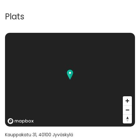
Plats
Kauppakatu 31
,
40100
Jyväskylä