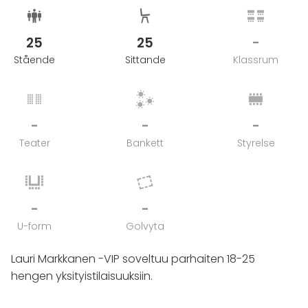
25
25
-
Stående
Sittande
Klassrum
-
-
-
Teater
Bankett
Styrelse
-
-
U-form
Golvyta
Lauri Markkanen -VIP soveltuu parhaiten 18-25
hengen yksityistilaisuuksiin.