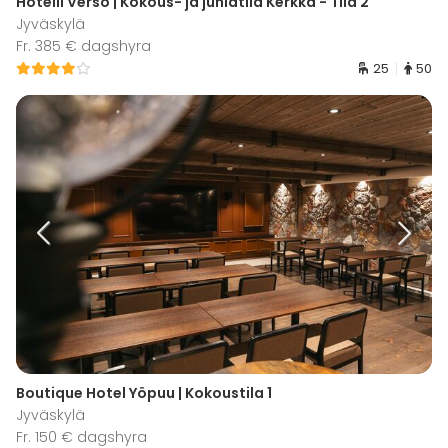
Hotelli Verso | Kokous- ja juhlatila Kerkkä - Tila 2
Jyväskylä
Fr. 385 € dagshyra
25
50
Boutique Hotel Yöpuu | Kokoustila 1
Jyväskylä
Fr. 150 € dagshyra