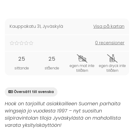
Kauppakatu 31
,
Jyväskylä
Visa på kartan
0 recensioner
25
25
egen mat inte
egen dryck inte
sittande
stående
tillåten
tillåten
Översätt till svenska
Hook on tarjoillut asiakkailleen Suomen parhaita
wingsejä jo vuodesta 1997 – nyt suositun
siipiravintolan tiloja Jyväskylästä on mahdollista
varata yksityiskäyttöön!