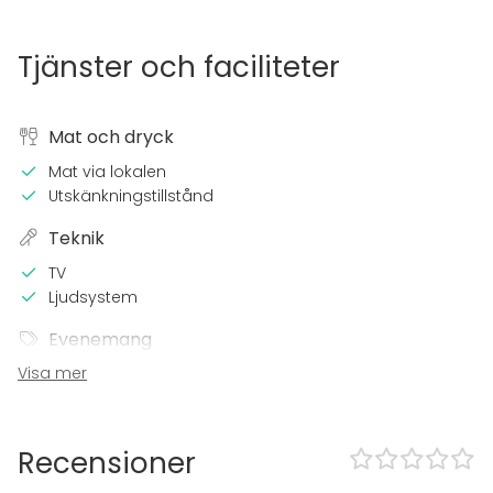
Tjänster och faciliteter
Mat och dryck
Mat via lokalen
Utskänkningstillstånd
Teknik
TV
Ljudsystem
Evenemang
Visa mer
Fest
Bröllop
Spa / relax / bastu
Middag / Lunch
Recensioner
Möte