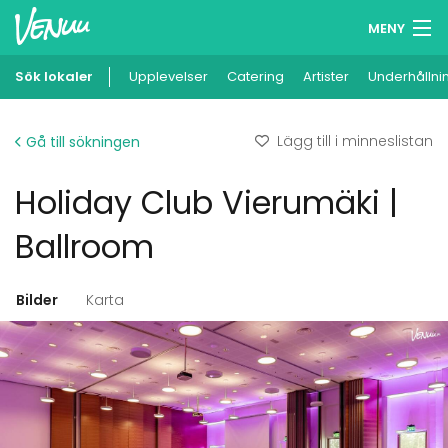
MENY
Sök lokaler
Upplevelser
Minneslista
Catering
Artister
Underhållni
Logga in
Lägg till i minneslistan
Gå till sökningen
Svenska
Holiday Club Vierumäki |
Lägg till din lokal
Ballroom
Bilder
Karta