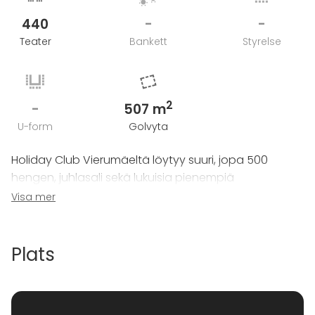
440
-
-
Teater
Bankett
Styrelse
2
-
507 m
U-form
Golvyta
Holiday Club Vierumäeltä löytyy suuri, jopa 500
hengen, juhlasali sekä lukuisia pienempiä
kokoushuoneita. Maksimikapasiteetti on lähes 800
Visa mer
vierasta.
Plats