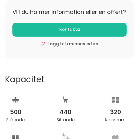
teille räätälöidyn tarjouksen!
Vill du ha mer information eller en offert?
Kontakta
Lägg till i minneslistan
Kapacitet
500
440
320
Stående
Sittande
Klassrum