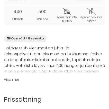
440
500
egen mat inte
egen dryck inte
sittande
stående
tillåten
tillåten
Översätt till svenska
Holiday Club Vierumäki on juhla- ja
kokouspalveluiltaan aivan omaa luokkaansa! Paikka
on ideaali kaikenkokoisiin kokouksiin, tapahtumiin ja
juhliin. Hotellista löytyy suuri 500 hengen juhlasali sekä
monia pienempiä tiloja. Holiday Club Vierumäkeen
mahtuu kokonaisuudessaan lähes 800 vierasta.
Visa mer
Helsingin lähellä sijaitsevasta Vierumäeltä löydät
lisäksi laadukkaat ravintolapalvelut ja rentoutumaan
Prissättning
pääsee Holiday Club Vierumäen elämyskylpylässä,
saunamaailmassa sekä Day Spassa!