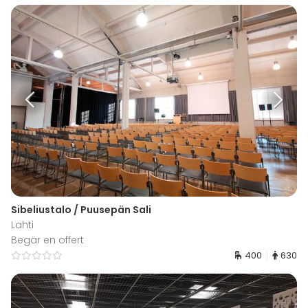
Sibeliustalo / Puusepän Sali
Lahti
Begär en offert
400
630