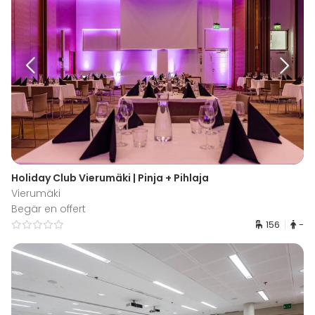
Holiday Club Vierumäki | Pinja + Pihlaja
Vierumäki
Begär en offert
156
-