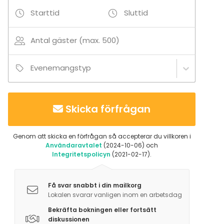
Aktiviteter
Starttid
Sluttid
Golf
Bowling
Antal gäster (max. 500)
Utomhusaktiviteter
Simning
Evenemangstyp
Tilläggsuppgifter om tjänster och faciliteter
Mobiili-induktiosilmukkajärjestelmä on saatavilla
Skicka förfrågan
tarvittaessa.
Genom att skicka en förfrågan så accepterar du villkoren i
Tilläggsuppgifter om aktiviteter
Användaravtalet
(2024-10-06) och
Joulukuussa 2024 avautuneessa elämyskylpylässä
Integritetspolicyn
(2021-02-17).
on mukava rentoutua kokouspäivän päätteeksi.
Få svar snabbt i din mailkorg
Lokalen svarar vanligen inom en arbetsdag
Bekräfta bokningen eller fortsätt
diskussionen