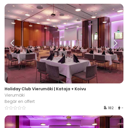
Holiday Club Vierumäki | Kataja + Koivu
Vierumäki
Begär en offert
182
-