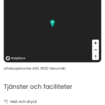
Urheiluopistontie 400
,
19120
Vierumäki
Tjänster och faciliteter
Mat och dryck