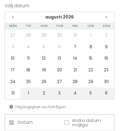
Välj datum
Fest
Bröllop
‹
augusti 2026
›
Spa / relax / bastu
MÅN
TIS
ONS
TOR
FRE
LÖR
SÖN
Middag / Lunch
Möte
27
28
29
30
31
1
2
Konferens
Mässa / Utställning
3
4
5
6
7
8
9
Föreställning / show
10
11
12
13
14
15
16
Rekreation
Stuga / boende
17
18
19
20
21
22
23
Upplevelse / aktivitet
Julbord / Julfest
24
25
26
27
28
29
30
Lokal
31
1
2
3
4
5
6
Bankettsal
Anpassningsbar lokal
Tillgänglighet via förfrågan
Hotell
Spa
Andra datum
Datum
Konferenscenter
möjliga