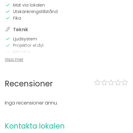
Mat via lokalen
Utskänkningstillstånd
Fika
Teknik
Ljudsystem
Projektor el.dyl.
Mikrofon
Wi-Fi
Visa mer
TV
I lokalen
Recensioner
Tillgänglighetsanpassad
Övernattningsmöjlighet
Inga recensioner ännu.
Utrustning
Anteckningsmaterial
Whiteboard / Blädderblock
Kontakta lokalen
Evenemang