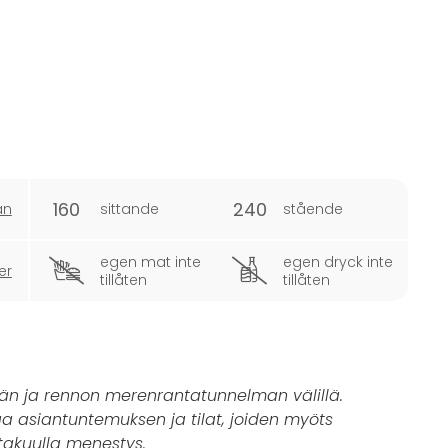
160
240
an
sittande
stående
egen mat inte
egen dryck inte
er
tillåten
tillåten
ämän ja rennon merenrantatunnelman välillä.
aa asiantuntemuksen ja tilat, joiden myöts
takuulla menestys.