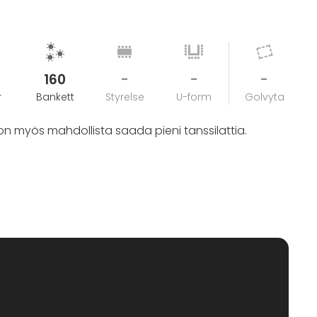
160
-
-
-
r
Bankett
Styrelse
U-form
Golvyta
an on myös mahdollista saada pieni tanssilattia.