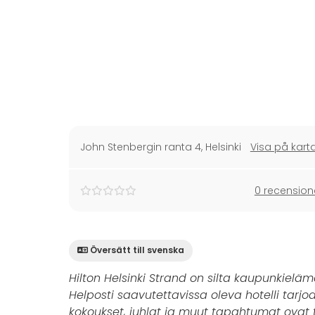
John Stenbergin ranta 4
,
Helsinki
Visa på kart
0 recension
Översätt till svenska
Hilton Helsinki Strand on silta kaupunkiel
Helposti saavutettavissa oleva hotelli tarjo
kokoukset, juhlat ja muut tapahtumat ovat 