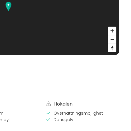
I lokalen
em
Övernattningsmöjlighet
l.dyl.
Dansgolv