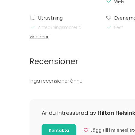
Wi-Fi
Utrustning
Evenem
Anteckningsmaterial
Fest
Whiteboard / Blädderblock
Bröllop
Visa mer
Spa / rela
Middag /
Möte
Recensioner
Konferen
Mässa / U
Föreställ
Inga recensioner ännu.
Rekreatio
Stuga / 
Upplevelse
Julbord / 
Är du intresserad av
Hilton Helsin
Lägg till i minneslis
Kontakta