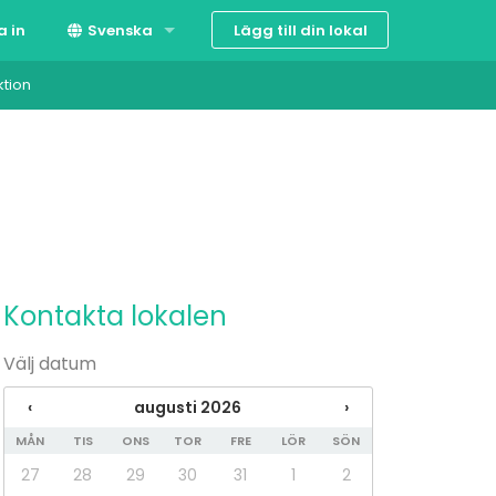
Lägg till din lokal
a in
Svenska
ktion
Suomi
English
Kontakta lokalen
Välj datum
‹
augusti 2026
›
MÅN
TIS
ONS
TOR
FRE
LÖR
SÖN
27
28
29
30
31
1
2