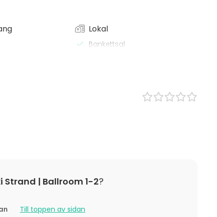
ang
Lokal
Bankettsal
Anpassningsbar lokal
x / bastu
Mötesrum
 Lunch
s
tställning
ning / show
n
boende
 / aktivitet
Julfest
ki Strand | Ballroom 1-2
?
tan
Till toppen av sidan