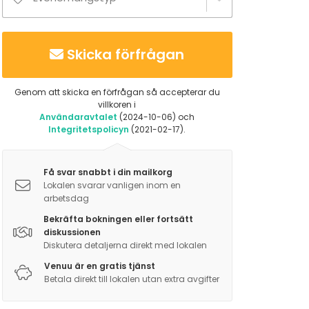
Skicka förfrågan
Genom att skicka en förfrågan så accepterar du
villkoren i
Användaravtalet
(2024-10-06) och
Integritetspolicyn
(2021-02-17).
Få svar snabbt i din mailkorg
Lokalen svarar vanligen inom en
arbetsdag
Bekräfta bokningen eller fortsätt
diskussionen
Diskutera detaljerna direkt med lokalen
Venuu är en gratis tjänst
Betala direkt till lokalen utan extra avgifter