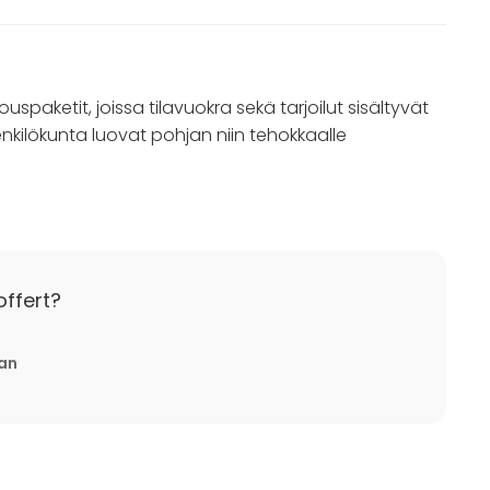
uspaketit, joissa tilavuokra sekä tarjoilut sisältyvät
nkilökunta luovat pohjan niin tehokkaalle
offert?
tan