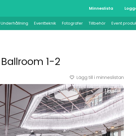
Minneslista
Logg
Underhållning
Eventteknik
Fotografer
Tillbehör
Event produ
| Ballroom 1-2
Lägg till i minneslistan