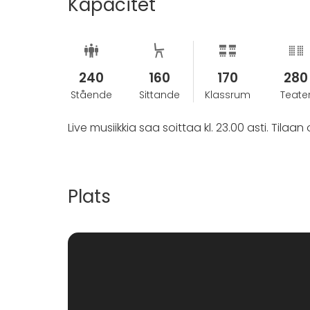
Kapacitet
240
160
170
280
Stående
Sittande
Klassrum
Teate
Live musiikkia saa soittaa kl. 23.00 asti. Tila
Plats