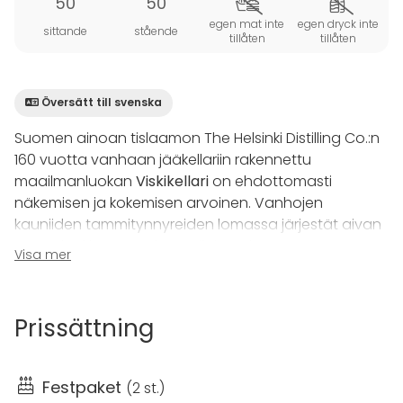
50
50
egen mat inte
egen dryck inte
sittande
stående
tillåten
tillåten
Översätt till svenska
Suomen ainoan tislaamon The Helsinki Distilling Co.:n
160 vuotta vanhaan jääkellariin rakennettu
maailmanluokan
Viskikellari
on ehdottomasti
näkemisen ja kokemisen arvoinen. Vanhojen
kauniiden tammitynnyreiden lomassa järjestät aivan
omaa luokkaansa olevat tilaisuudet.
Visa mer
Holvirakenteinen kellari on vaikuttava tila, jonka
uumenissa saat järjestettyä laadukkaat ja
Prissättning
mieleenpainuvat tapahtumat. Monipuoliset
kokoustilat tarjoavat puitteet monenlaiseen
kokoontumiseen, sekä mahdollisuuden tutustua
Festpaket
(
2 st.
)
viskin valmistukseen ja kypsytykseen.