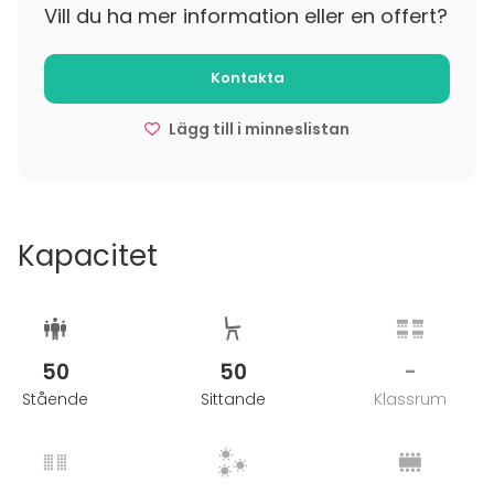
Vill du ha mer information eller en offert?
- maanantai - lauantai (klo 16.00-02.00) – 2700€
Kontakta
Lägg till i minneslistan
Kapacitet
50
50
-
Stående
Sittande
Klassrum