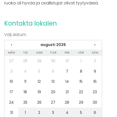
ruoka oli hyvää ja osallistujat olivat tyytyväisiä.
Lokal
Mötesrum
Kontakta lokalen
Restaurang
Chambre séparée
Källare
Välj datum
Upplevelse / aktivitet
‹
augusti 2026
›
Bar
MÅN
TIS
ONS
TOR
FRE
LÖR
SÖN
Aktiviteter
27
28
29
30
31
1
2
Kock- / drinkskola
3
4
5
6
7
8
9
Tilläggsuppgifter om aktiviteter
10
11
12
13
14
15
16
Viskikellarikierroksia, opastettuja tastingejä sekä
17
18
19
20
21
22
23
cocktail workshoppeja saatavilla ammattilaisten
opastuksella!
24
25
26
27
28
29
30
31
1
2
3
4
5
6