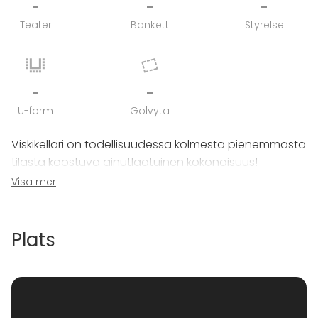
-
-
-
Teater
Bankett
Styrelse
-
-
U-form
Golvyta
Viskikellari on todellisuudessa kolmesta pienemmästä
tilasta koostuva ainutlaatuinen kokonaisuus!
Visa mer
Kapasiteetit:
- Lounge bar – 30 hlö
- Tasting hall -kabinetti – 30 hlö
Plats
- Sample room -kabinetti – 10 hlö