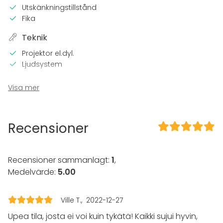
Utskänkningstillstånd
Fika
Teknik
Projektor el.dyl.
Ljudsystem
Evenemang
Visa mer
Fest
Bröllop
Spa / relax / bastu
Recensioner
Middag / Lunch
Möte
Konferens
Recensioner sammanlagt:
1
,
Mässa / Utställning
Medelvärde:
5.00
Föreställning / show
Rekreation
Stuga / boende
Ville T.
2022-12-27
Upplevelse / aktivitet
Upea tila, josta ei voi kuin tykätä! Kaikki sujui hyvin,
Julbord / Julfest