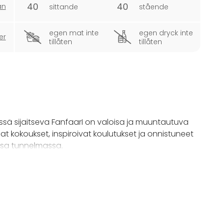
40
40
an
sittande
stående
egen mat inte
egen dryck inte
er
tillåten
tillåten
ssä sijaitseva FanfaarI on valoisa ja muuntautuva
at kokoukset, inspiroivat koulutukset ja onnistuneet
ssa tunnelmassa.
enellä somistuksella se muuttuu lämpimäksi juhlatilaksi
juhliin. Ja kun kalusteita järjestellään uudelleen tai
at entisestään – tila elää tarpeesi mukaan.