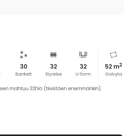
2
30
32
32
52 m
r
Bankett
Styrelse
U-form
Golvyta
reen mahtuu 32hlö (tiivistäen enemmänkin).