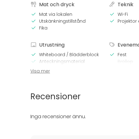
Mat och dryck
Teknik
Mat via lokalen
Wi-Fi
Utskänkningstillstånd
Projektor e
Fika
Utrustning
Evenem
Whiteboard / Blädderblock
Fest
Anteckningsmaterial
Bröllop
Spa / rela
Visa mer
Middag /
Möte
Konferen
Recensioner
Mässa / U
Föreställ
Rekreatio
Inga recensioner ännu.
Stuga / 
Upplevelse
Julbord / 