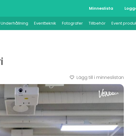
Minneslista
Logg
Underhållning
Eventteknik
Fotografer
Tillbehör
Event produ
i
Lägg till i minneslistan