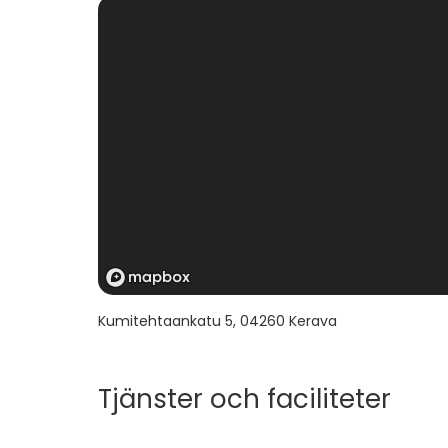
Kumitehtaankatu 5
,
04260
Kerava
Tjänster och faciliteter