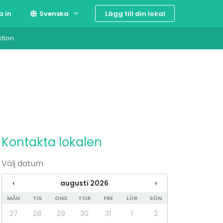
Lägg till din lokal
a in
Svenska
ktion
Suomi
English
Kontakta lokalen
Välj datum
‹
augusti 2026
›
MÅN
TIS
ONS
TOR
FRE
LÖR
SÖN
27
28
29
30
31
1
2