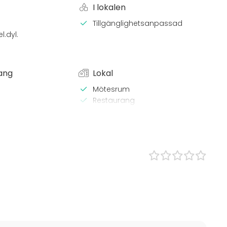
I lokalen
Tillgänglighetsanpassad
l.dyl.
ang
Lokal
Mötesrum
Restaurang
x / bastu
Chambre séparée
 Lunch
Klassrum
s
tställning
ning / show
n
boende
 / aktivitet
Julfest