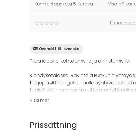
Kumitehtaankatu 5
,
Kerava
Visa på kart
0 recension
Översätt till svenska
Tilaa ideoille, kohtaamisille ja onnistumisille
Klondyketalossa, Ravintola FunFunin yhteyde
tila jopa 40 hengelle. Täällä syntyvät tehokka
tiimipäivät – rennossa mutta ammattimaise
Visa mer
FanfaarI ei kuitenkaan ole vain kokoustila. Pi
valmistujaisiin, syntymäpäiviin tai muihin perhe
tila tyhjennetään, käyttötavat monipuolistuv
Prissättning
Varustelu tekee päivästä sujuvan: