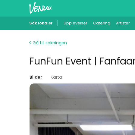
Sök lokaler
Upplevelser
Catering
Artister
Gå till sökningen
FunFun Event | Fanfaar
Bilder
Karta