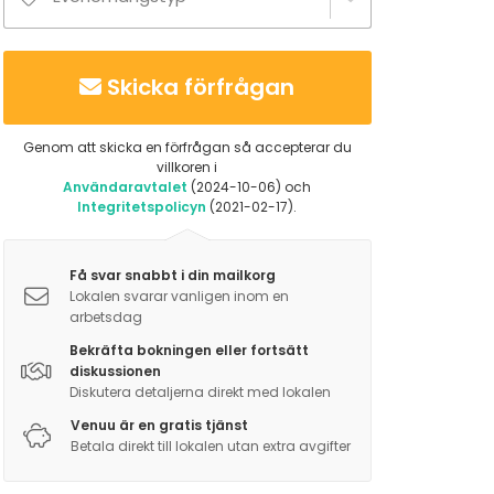
Skicka förfrågan
Genom att skicka en förfrågan så accepterar du
villkoren i
Användaravtalet
(2024-10-06) och
Integritetspolicyn
(2021-02-17).
Få svar snabbt i din mailkorg
Lokalen svarar vanligen inom en
arbetsdag
Bekräfta bokningen eller fortsätt
diskussionen
Diskutera detaljerna direkt med lokalen
Venuu är en gratis tjänst
Betala direkt till lokalen utan extra avgifter