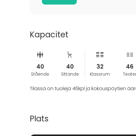
Kapacitet
40
40
32
46
Stående
Sittande
Klassrum
Teate
Tilassa on tuoleja 46kpl ja kokouspöytien ää
Plats