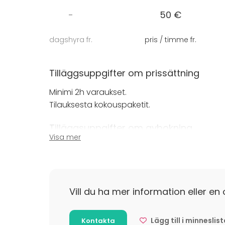
Videotykki
-
50 €
Kaiuttimet
Fläppitaulu, paperit ja tussit
dagshyra fr.
pris / timme fr.
Vuokra 50 € / tunti.
Tilläggsuppgifter om prissättning
Ja mikä parasta – tarjoilut hoituvat helposti
Minimi 2h varaukset.
kokopäiväpaketit sekä paljon kiitosta saanut
Tervetuloa rakentamaan onnistunut päivä – t
Tilauksesta kokouspaketit.
Tilläggsuppgifter om avbokning
Visa mer
Peruutus 5pv ennen tapahtumapäivää 0€
Peruutus 4-3pv ennen tapahtumapäivää 50
Peruutus 0-2pv ennen tapahtumapäivää 10
Vill du ha mer information eller en 
Lägg till i minneslis
Kontakta