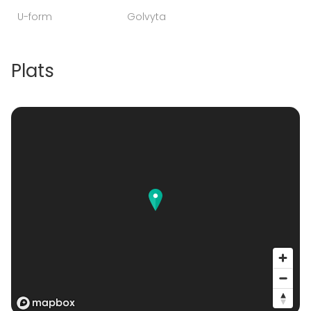
U-form
Golvyta
Plats