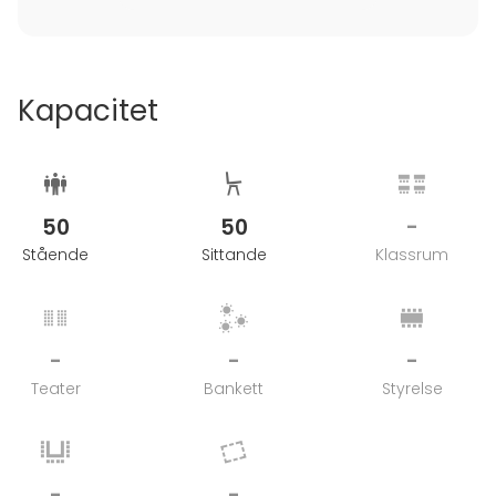
vuokrasta. Mikäli varaus peruutetaan 1-7 päivää
ennen tilaisuutta, veloitetaan täysi hinta.
Kapacitet
50
50
-
Stående
Sittande
Klassrum
-
-
-
Teater
Bankett
Styrelse
-
-