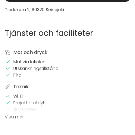
Tiedekatu 2
,
60320
Seinäjoki
Tjänster och faciliteter
Mat och dryck
Mat via lokalen
Utskänkningstillstånd
Fika
Teknik
Wi-Fi
Projektor el.dyl.
Ljudsystem
Visa mer
Utrustning
Whiteboard / Blädderblock