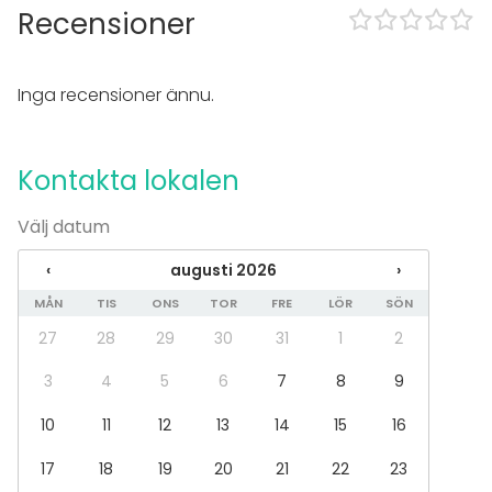
Recensioner
Evenemang
Fest
Bröllop
Inga recensioner ännu.
Spa / relax / bastu
Middag / Lunch
Möte
Kontakta lokalen
Konferens
Mässa / Utställning
Välj datum
Föreställning / show
Rekreation
‹
augusti 2026
›
Stuga / boende
Upplevelse / aktivitet
MÅN
TIS
ONS
TOR
FRE
LÖR
SÖN
Julbord / Julfest
27
28
29
30
31
1
2
Lokal
3
4
5
6
7
8
9
Anpassningsbar lokal
10
11
12
13
14
15
16
Mötesrum
Coworking-lokal
17
18
19
20
21
22
23