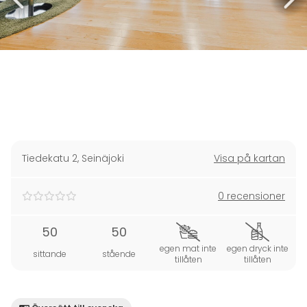
Tiedekatu 2
,
Seinäjoki
Visa på kartan
0 recensioner
50
50
egen mat inte
egen dryck inte
sittande
stående
tillåten
tillåten