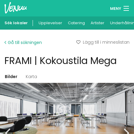
MENY
Sök lokaler
Upplevelser
Minneslista
Catering
Artister
Underhållni
Logga in
Lägg till i minneslistan
Gå till sökningen
Svenska
FRAMI | Kokoustila Mega
Lägg till din lokal
Bilder
Karta