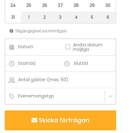
24
25
26
27
28
29
30
31
1
2
3
4
5
6
Tillgänglighet via förfrågan
Andra datum
Datum
möjliga
Starttid
Sluttid
Antal gäster (max. 50)
Evenemangstyp
Skicka förfrågan