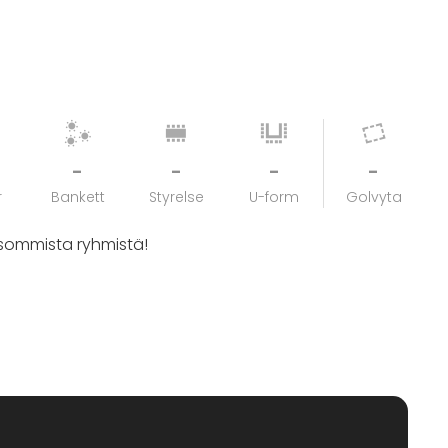
-
-
-
-
r
Bankett
Styrelse
U-form
Golvyta
isommista ryhmistä!