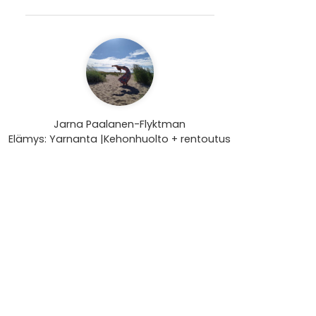
Jarna Paalanen-Flyktman
Elämys: Yarnanta |Kehonhuolto + rentoutus