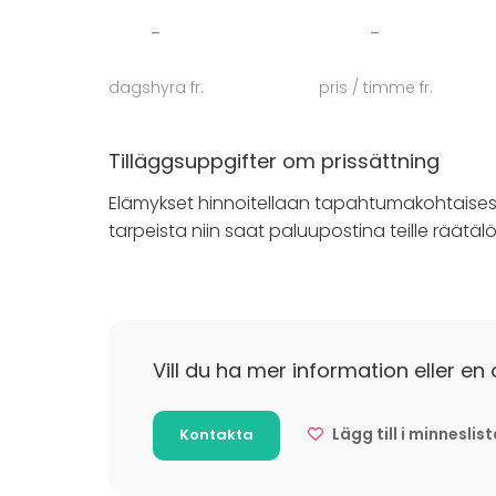
-
-
Tunti alkaa rauhoittavilla hengitysharjoituksill
Harjoituksen aikana keskitytään syvän läsnäo
dagshyra fr.
pris / timme fr.
Tunnelmaa tukevat rauhallinen musiikki ja eri
jotka edistävät palautumista solutasolla. Lop
kehon ja mielen levolliseksi.
Tilläggsuppgifter om prissättning
Elämykset hinnoitellaan tapahtumakohtaisesti –
Elämykset soveltuvat kaikentasoisille – olitpa s
voidaan suunnitella täysin ryhmän tarpeiden
tarpeista niin saat paluupostina teille räätäl
syvemmän rentoutuksen hetkeen.
Ota yhteyttä ja kysy tarjous – yhdessä järje
Vill du ha mer information eller en 
Lägg till i minneslis
Kontakta