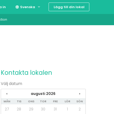
Lägg till din lokal
a in
Svenska
ktion
Suomi
English
Kontakta lokalen
Välj datum
‹
augusti 2026
›
MÅN
TIS
ONS
TOR
FRE
LÖR
SÖN
27
28
29
30
31
1
2