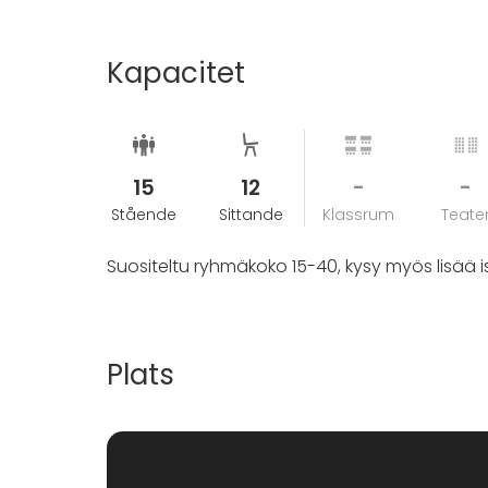
Kapacitet
15
12
-
-
Stående
Sittande
Klassrum
Teate
Suositeltu ryhmäkoko 15-40, kysy myös lisää 
Plats