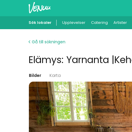
Sök lokaler
Upplevelser
Catering
Artister
Gå till sökningen
Elämys: Yarnanta |Keh
Bilder
Karta