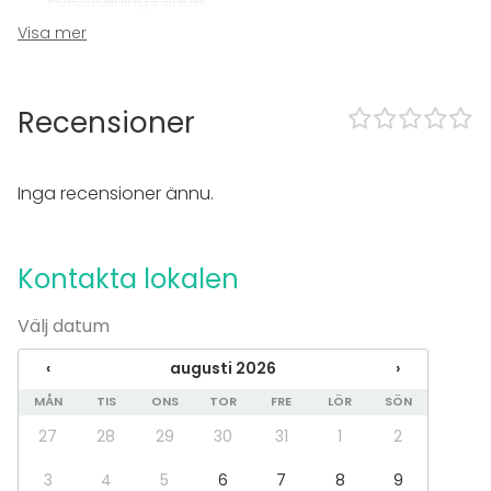
Föreställning / show
Rekreation
Visa mer
Stuga / boende
Upplevelse / aktivitet
Julbord / Julfest
Recensioner
Lokal
Upplevelse / aktivitet
Inga recensioner ännu.
Kontakta lokalen
Välj datum
‹
augusti 2026
›
MÅN
TIS
ONS
TOR
FRE
LÖR
SÖN
27
28
29
30
31
1
2
3
4
5
6
7
8
9