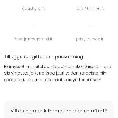
Yarnantan joogaelämyksissä ei tähdätä täydellisiin
dagshyra fr.
pris / timme fr.
asentoihin – pääpaino on läsnäolossa,
rentoutumisessa ja oman kehon sekä mielen
kuuntelussa. Harjoitus on matka itseen: hengität
-
-
syvään, pysähdyt hetkeen ja löydät tilaa olla juuri
sellainen kuin olet.
försäljningsgaranti fr.
pris / person fr.
Elämyksen ohjaa kokenut joogaopettaja Jarna
Paalanen-Flyktman, joka luo turvallisen ja inspiroivan
Tilläggsuppgifter om prissättning
ilmapiirin. Harjoitus alkaa keskittymis- ja
Elämykset hinnoitellaan tapahtumakohtaisesti – ota
hengitysharjoituksilla ja päättyy syvärentoutukseen,
siis yhteyttä ja kerro lisää juuri teidän tarpeista niin
jossa käytetään rauhoittavaa musiikkia sekä
saat paluupostina teille räätälöidyn tarjouksen!
sointukulhojen ja gongin kaltaisia energiasoittimia.
Lyhyet mantrat ja äänimaailma toimivat
syventävänä sekä hoitavana elementtinä.
Olitpa sitten aloittelija tai kokenut harrastaja, elämys
Vill du ha mer information eller en offert?
muokataan toiveidesi mukaan – rentouttavaksi tai