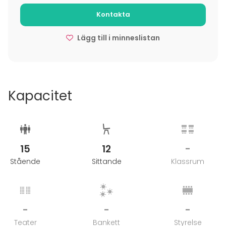
tarvittaessa myös haastavammaksi.
Kontakta
Ota yhteyttä ja kysy tarjous – järjestetään yhdessä
juuri teille täydellinen joogahetki!
Lägg till i minneslistan
Kapacitet
15
12
-
Stående
Sittande
Klassrum
-
-
-
Teater
Bankett
Styrelse