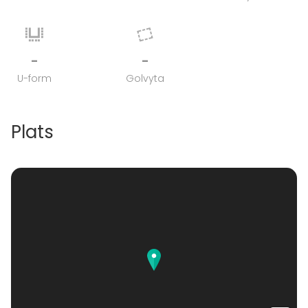
-
-
U-form
Golvyta
Plats