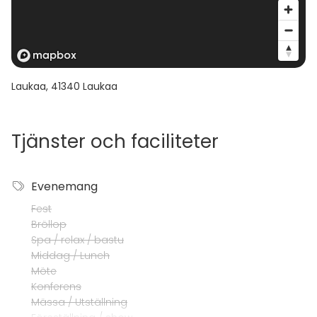
Laukaa
,
41340
Laukaa
Tjänster och faciliteter
Evenemang
Fest
Bröllop
Spa / relax / bastu
Middag / Lunch
Möte
Konferens
Mässa / Utställning