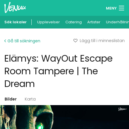
MENY
Sök lokaler
Upplevelser
Minneslista
Catering
Artister
Underhållni
Logga in
Lägg till i minneslistan
Gå till sökningen
Svenska
Elämys: WayOut Escape
Lägg till din lokal
Room Tampere | The
Dream
Bilder
Karta