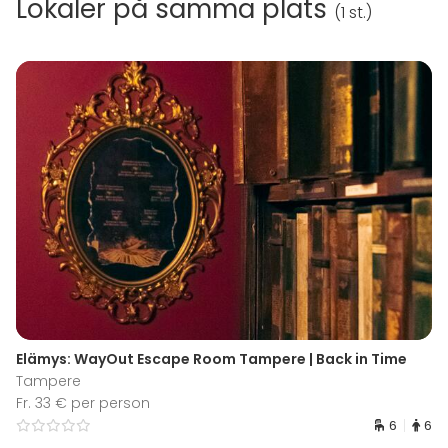
Lokaler på samma plats
(
1 st.
)
Elämys: WayOut Escape Room Tampere | Back in Time
Tampere
Fr. 33 € per person
6
6