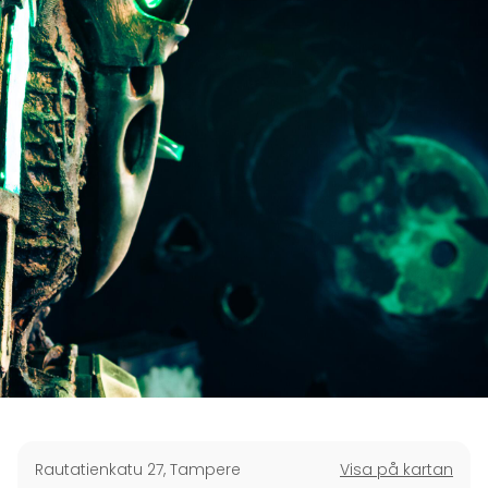
Rautatienkatu 27
,
Tampere
Visa på kartan