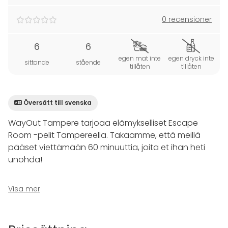
0 recensioner
6
6
egen mat inte
egen dryck inte
sittande
stående
tillåten
tillåten
Översätt till svenska
WayOut Tampere tarjoaa elämykselliset Escape
Room -pelit Tampereella. Takaamme, että meillä
pääset viettämään 60 minuuttia, joita et ihan heti
unohda!
Pelissä Sinut suljetaan ryhmäsi kanssa huoneeseen,
Visa mer
josta on vain yksi ulospääsy. Aikaa on tasan 60
minuuttia. Huonepakopelin aikana teidän täytyy
käyttää loogista päättelykykyä,