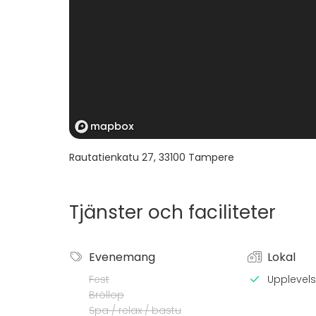
Rautatienkatu 27
,
33100
Tampere
Tjänster och faciliteter
Evenemang
Lokal
Fest
Upplevelse
Bröllop
Spa / relax / bastu