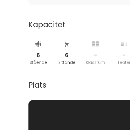
Kapacitet
6
6
-
-
Stående
Sittande
Klassrum
Teate
Plats