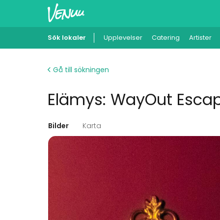
Sök lokaler
Upplevelser
Catering
Artister
Gå till sökningen
Elämys: WayOut Escap
Bilder
Karta