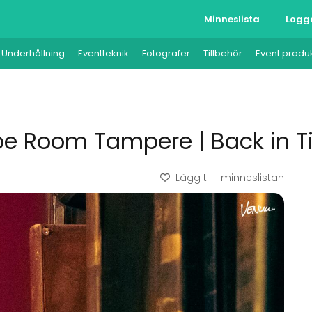
Minneslista
Logg
Underhållning
Eventteknik
Fotografer
Tillbehör
Event produ
e Room Tampere | Back in 
Lägg till i minneslistan