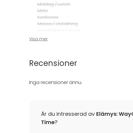
Middag / Lunch
Möte
Konferens
Mässa / Utställning
Föreställning / show
Rekreation
Visa mer
Stuga / boende
Upplevelse / aktivitet
Julbord / Julfest
Recensioner
Inga recensioner ännu.
Är du intresserad av
Elämys: WayO
Time
?