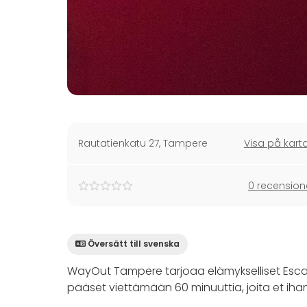
Rautatienkatu 27
,
Tampere
Visa på kart
0 recension
Översätt till svenska
WayOut Tampere tarjoaa elämykselliset Esca
pääset viettämään 60 minuuttia, joita et iha