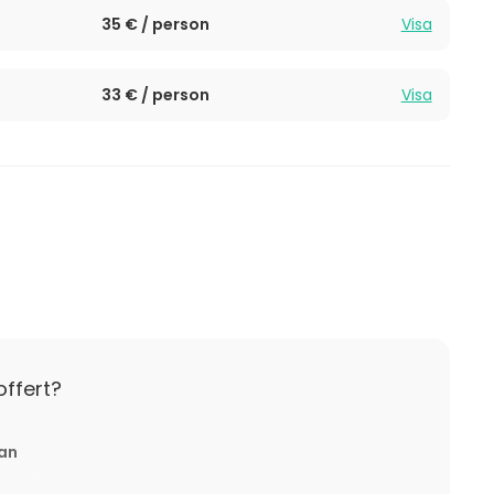
35 € / person
Visa
33 € / person
Visa
offert?
tan