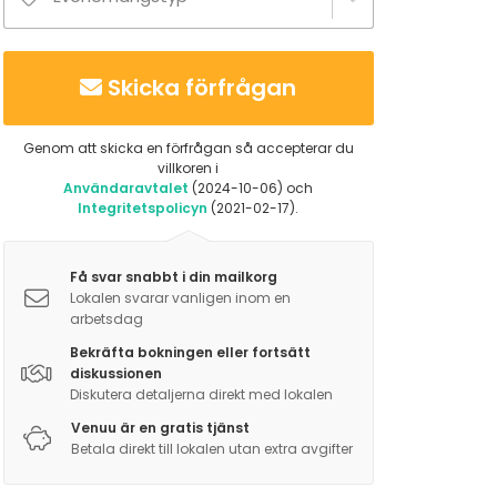
Skicka förfrågan
Genom att skicka en förfrågan så accepterar du
villkoren i
Användaravtalet
(2024-10-06) och
Integritetspolicyn
(2021-02-17).
Få svar snabbt i din mailkorg
Lokalen svarar vanligen inom en
arbetsdag
Bekräfta bokningen eller fortsätt
diskussionen
Diskutera detaljerna direkt med lokalen
Venuu är en gratis tjänst
Betala direkt till lokalen utan extra avgifter