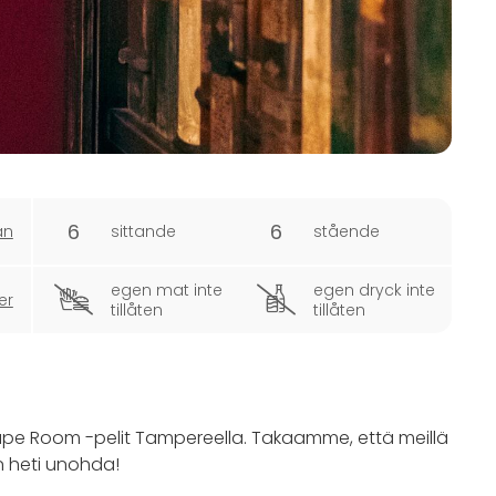
6
6
an
sittande
stående
egen mat inte
egen dryck inte
er
tillåten
tillåten
pe Room -pelit Tampereella. Takaamme, että meillä
n heti unohda!