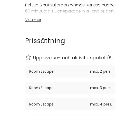
Pelissä Sinut suljetaan ryhmäsi kanssa huone
60 minuuttia. Huonepakopelin aikana teidän 
tiimityöskentelytaitoja, luovuutta ja heitt
Visa mer
WayOut Tampere on kaikille, jotka pitävät uusi
sopii Sinulle erityisen hyvin, mikäli haluat pit
Prissättning
Teidän on matkattava ajassa. Ette tiedä mi
sijainti aikamatkan aloitusta varten. Matkan
Upplevelse- och aktivitetspaket
(
5 s
päätöksen lähteä ja astuneet aikakoneesee
Room Escape
max. 2 pers.
Varoitus: Kukaan ei ole viipynyt ajassa yli 6
ylittäminen voi pahimmillaan tarkoittaa iäk
Room Escape
max. 3 pers.
Oletteko valmiita astumaan tuntemattoma
Room Escape
max. 4 pers.