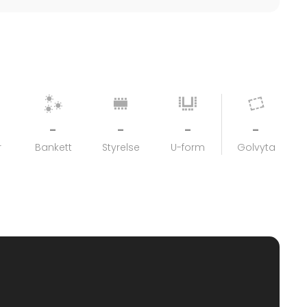
-
-
-
-
r
Bankett
Styrelse
U-form
Golvyta