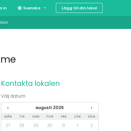
Lägg till din lokal
a in
Svenska
ktion
Suomi
English
Time
Kontakta lokalen
Välj datum
‹
augusti 2026
›
MÅN
TIS
ONS
TOR
FRE
LÖR
SÖN
27
28
29
30
31
1
2