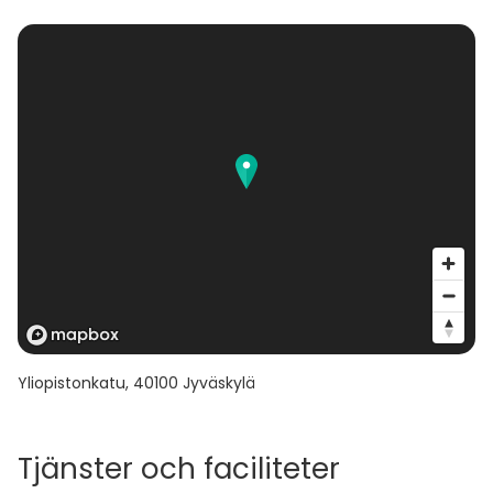
Yliopistonkatu
,
40100
Jyväskylä
Tjänster och faciliteter