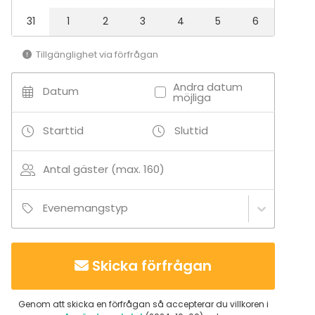
31
1
2
3
4
5
6
Tillgänglighet via förfrågan
Andra datum
Datum
möjliga
Starttid
Sluttid
Antal gäster (max. 160)
Evenemangstyp
Skicka förfrågan
Genom att skicka en förfrågan så accepterar du villkoren i