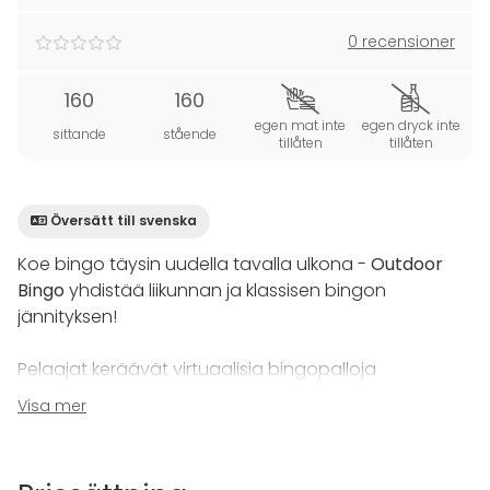
0 recensioner
160
160
egen mat inte
egen dryck inte
sittande
stående
tillåten
tillåten
Översätt till svenska
Koe bingo täysin uudella tavalla ulkona -
Outdoor
Bingo
yhdistää liikunnan ja klassisen bingon
jännityksen!
Pelaajat keräävät virtuaalisia bingopalloja
liikkuessaan ulkona ja yrittävät muodostaa
Visa mer
bingorivejä omille kupongeilleen. Rivien tulee olla
viiden merkin pituisia ja ne voivat olla vaaka-, pysty-
tai vinorivejä.