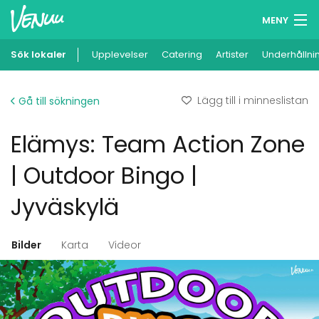
MENY
Sök lokaler
Upplevelser
Minneslista
Catering
Artister
Underhållni
Logga in
Lägg till i minneslistan
Gå till sökningen
Svenska
Elämys: Team Action Zone
Lägg till din lokal
| Outdoor Bingo |
Jyväskylä
Bilder
Karta
Videor