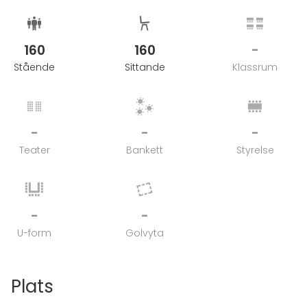
160
160
-
Stående
Sittande
Klassrum
-
-
-
Teater
Bankett
Styrelse
-
-
U-form
Golvyta
Plats