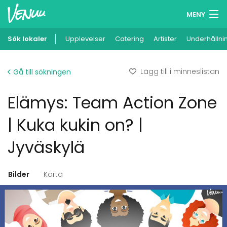
MENY
Sök lokaler
Upplevelser
Minneslista
Catering
Artister
Underhållni
Logga in
Lägg till i minneslistan
Gå till sökningen
Svenska
Elämys: Team Action Zone
Lägg till din lokal
| Kuka kukin on? |
Jyväskylä
Bilder
Karta