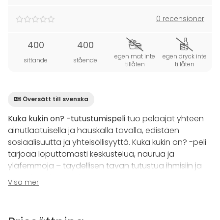
0 recensioner
400
400
egen mat inte
egen dryck inte
sittande
stående
tillåten
tillåten
Översätt till svenska
Kuka kukin on? -tutustumispeli
tuo pelaajat yhteen
ainutlaatuisella ja hauskalla tavalla, edistäen
sosiaalisuutta ja yhteisöllisyyttä. Kuka kukin on? -peli
tarjoaa loputtomasti keskustelua, naurua ja
yläfemmoja – täydellisen tavan tutustua ihmisiin ja
pitää hauskaa yhdessä.
Visa mer
Pelin eri variaatioita: Kuka olisit jos saisit olla kuka
tahansa? Mitä musaa diggaat? Missä olet käynyt tai