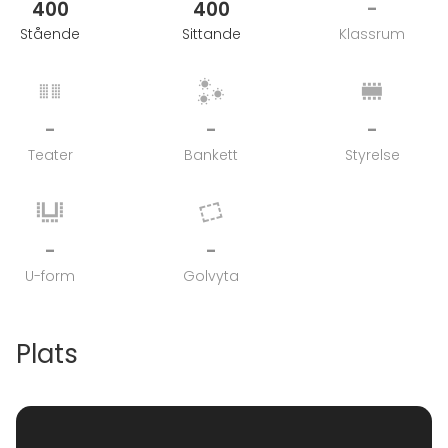
400
400
-
Stående
Sittande
Klassrum
-
-
-
Teater
Bankett
Styrelse
-
-
U-form
Golvyta
Plats