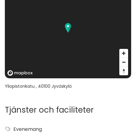
Yliopistonkatu
,
40100
Jyväskylä
Tjänster och faciliteter
Evenemang