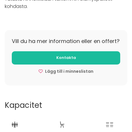
järjestää maanantaista lauantaihin, hinta sisältää
kohdasta.
alkujuoman, 2 cocktailia koululaisten itse tekeminä,
oman baarimestarin ja tilan.
Vill du ha mer information eller en offert?
Kontakta
Lägg till i minneslistan
Kapacitet