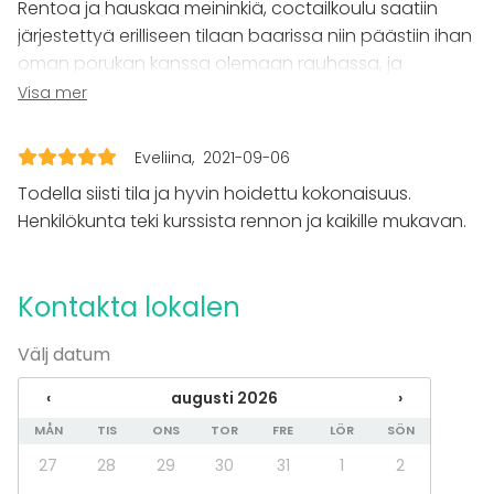
Rentoa ja hauskaa meininkiä, coctailkoulu saatiin
Kock- / drinkskola
järjestettyä erilliseen tilaan baarissa niin päästiin ihan
oman porukan kanssa olemaan rauhassa, ja
baarimestari palveli oikein hyvin! Itse baarikin oikein
Visa mer
viihtyisä, suosittelen!
Eveliina
2021-09-06
Todella siisti tila ja hyvin hoidettu kokonaisuus.
Henkilökunta teki kurssista rennon ja kaikille mukavan.
Kontakta lokalen
Välj datum
‹
augusti 2026
›
MÅN
TIS
ONS
TOR
FRE
LÖR
SÖN
27
28
29
30
31
1
2