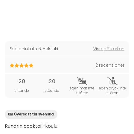
Fabianinkatu 6
,
Helsinki
Visa på kartan
2 recensioner
20
20
egen mat inte
egen dryck inte
sittande
stående
tillåten
tillåten
Översätt till svenska
Runarin cocktail-koulu: