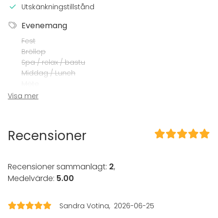
Utskänkningstillstånd
Evenemang
Fest
Bröllop
Spa / relax / bastu
Middag / Lunch
Möte
Konferens
Visa mer
Mässa / Utställning
Föreställning / show
Rekreation
Recensioner
Stuga / boende
Upplevelse / aktivitet
Julbord / Julfest
Recensioner sammanlagt:
2
,
Lokal
Medelvärde:
5.00
Upplevelse / aktivitet
Sandra Votina
2026-06-25
Aktiviteter