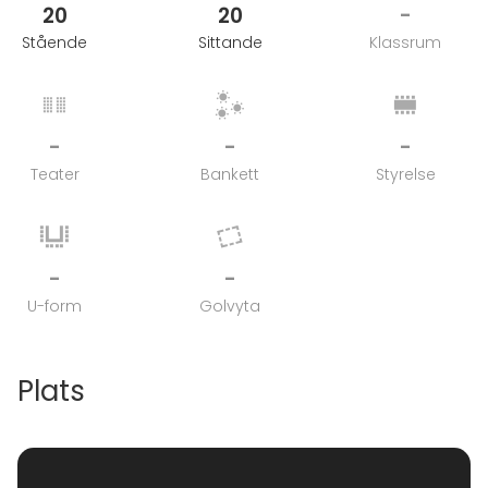
20
20
-
Stående
Sittande
Klassrum
-
-
-
Teater
Bankett
Styrelse
-
-
U-form
Golvyta
Plats