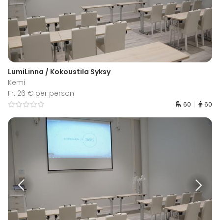
LumiLinna / Kokoustila Syksy
Kemi
Fr. 26 € per person
60
60