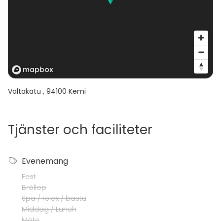
Valtakatu
,
94100
Kemi
Tjänster och faciliteter
Evenemang
Fest
Bröllop
Spa / relax / bastu
Middag / Lunch
Möte