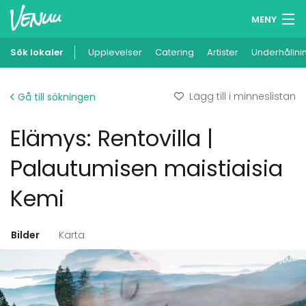
MENY
Sök lokaler
Upplevelser
Minneslista
Catering
Artister
Underhållni
Logga in
Lägg till i minneslistan
Gå till sökningen
Svenska
Elämys: Rentovilla |
Lägg till din lokal
Palautumisen maistiaisia
Kemi
Bilder
Karta