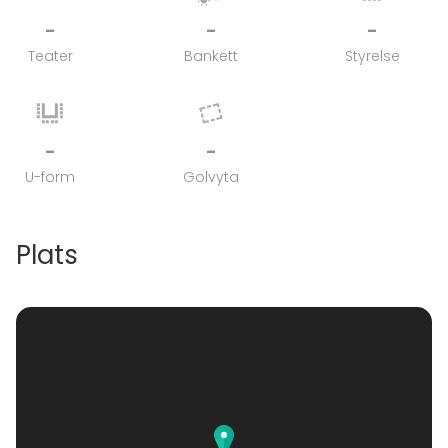
-
-
-
Teater
Bankett
Styrelse
-
-
U-form
Golvyta
Plats