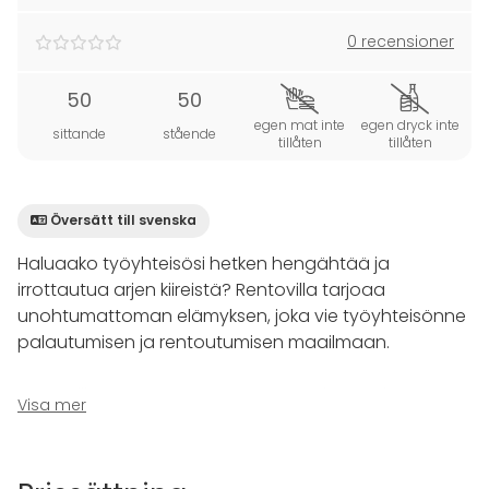
0 recensioner
50
50
egen mat inte
egen dryck inte
sittande
stående
tillåten
tillåten
Översätt till svenska
Haluaako työyhteisösi hetken hengähtää ja
irrottautua arjen kiireistä? Rentovilla tarjoaa
unohtumattoman elämyksen, joka vie työyhteisönne
palautumisen ja rentoutumisen maailmaan.
Rentovillassa ymmärretään, että palautumisen
Visa mer
tarpeet vaihtelevat yksilöittäin. Mikä saa sinut
tuntemaan olosi rentoutuneeksi ja virkistyneeksi, voi
toiselle olla täysin erilaista. Siksi Rentovilla on kerännyt