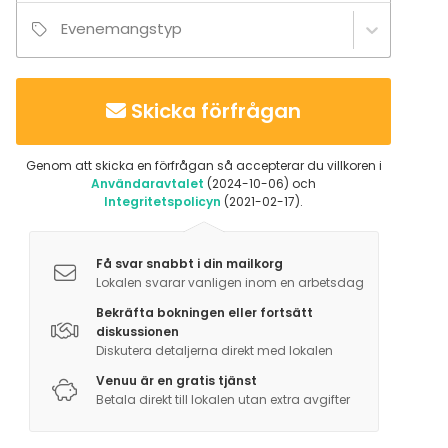
Evenemangstyp
Skicka förfrågan
Genom att skicka en förfrågan så accepterar du villkoren i
Användaravtalet
(2024-10-06) och
Integritetspolicyn
(2021-02-17).
Få svar snabbt i din mailkorg
Lokalen svarar vanligen inom en arbetsdag
Bekräfta bokningen eller fortsätt
diskussionen
Diskutera detaljerna direkt med lokalen
Venuu är en gratis tjänst
Betala direkt till lokalen utan extra avgifter