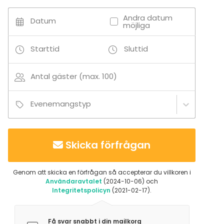
Andra datum
Datum
möjliga
Starttid
Sluttid
Antal gäster (max. 100)
Evenemangstyp
Skicka förfrågan
Genom att skicka en förfrågan så accepterar du villkoren i
Användaravtalet
(2024-10-06) och
Integritetspolicyn
(2021-02-17).
Få svar snabbt i din mailkorg