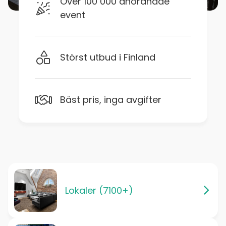
Över 100 000 anordnade
event
Störst utbud i Finland
Bäst pris, inga avgifter
Lokaler (7100+)