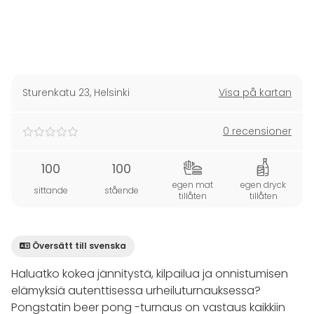
Sturenkatu 23
,
Helsinki
Visa på kartan
0 recensioner
100
100
egen mat
egen dryck
sittande
stående
tillåten
tillåten
Översätt till svenska
Haluatko kokea jännitystä, kilpailua ja onnistumisen
elämyksiä autenttisessa urheiluturnauksessa?
Pongstatin beer pong -turnaus on vastaus kaikkiin