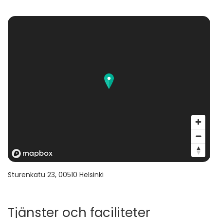
turnauksesi jo tänään! Otetaan yhdessä selvää
kenellä on teidän porukan vakain käsi ja viileimmät
hermot!
Sturenkatu 23
,
00510
Helsinki
Tjänster och faciliteter