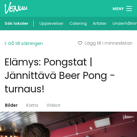
MENY
Sök lokaler
Upplevelser
Minneslista
Catering
Artister
Underhållni
Logga in
Lägg till i minneslistan
Gå till sökningen
Svenska
Elämys: Pongstat |
Lägg till din lokal
Jännittävä Beer Pong -
turnaus!
Bilder
Karta
Videor