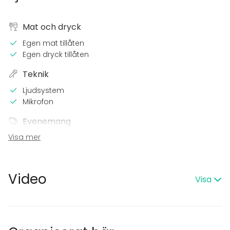
Mat och dryck
Egen mat tillåten
Egen dryck tillåten
Teknik
Ljudsystem
Mikrofon
Evenemang
Visa mer
Fest
Bröllop
Spa / relax / bastu
Middag / Lunch
Video
Visa
Möte
Konferens
Mässa / Utställning
Föreställning / show
Rekreation