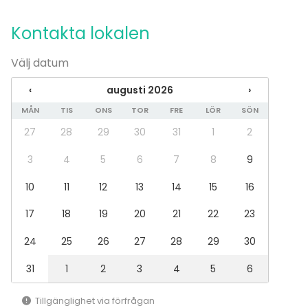
ja Pongstatin poppoo taitavasti jaksotti pelit
siten, että sovitussa aikataulussa pysyttiin.
Kontakta lokalen
Heti alusta alkaen peleissä kuultiin
riemunkiljahduksia, eikä jännittyneisyydestä
Välj datum
ollut tietoakaan."
‹
augusti 2026
›
MÅN
TIS
ONS
TOR
FRE
LÖR
SÖN
Räisänen myös kiitteli beer pongin
sosiaalista ulottuvuutta ja korosti pelissä
27
28
29
30
31
1
2
menestymisen olevan loppujen lopuksi tiimin
3
4
5
6
7
8
9
yhteistyöhön perustuvaa: "Suosittelen beer
pongia Pongstatin tarjoamassa
10
11
12
13
14
15
16
formaatissa, jossa kyseessä ei ole juomapeli
17
18
19
20
21
22
23
vaan tarkkuutta, hermoja ja hieman tuuriakin
vaativa joukkuepeli. Voittajien oli helppo
24
25
26
27
28
29
30
kohottaa näyttävää turnauspokaalia, johon
oli kaiverrettu MML:lle personoitu voittolaatta.
31
1
2
3
4
5
6
Täyden kympin arvoinen suoritus!"
Tillgänglighet via förfrågan