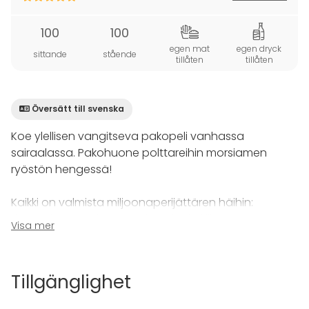
100
100
egen mat
egen dryck
sittande
stående
tillåten
tillåten
Översätt till svenska
Koe ylellisen vangitseva pakopeli vanhassa
sairaalassa. Pakohuone polttareihin morsiamen
ryöstön hengessä!
Kaikki on valmista miljoonaperijättären häihin:
timanttisormus, bestmanin puhe ja kiiltävänmusta
Visa mer
hyrräävä limusiini... Vain morsian itse puuttuu.
Tässä pakopelissä polttarisankari ei pelkällä
Tillgänglighet
nokkeluudella pärjää, sillä hänen on kirjaimellisesti
pelastettava neito pulasta ja hypättävä tämän