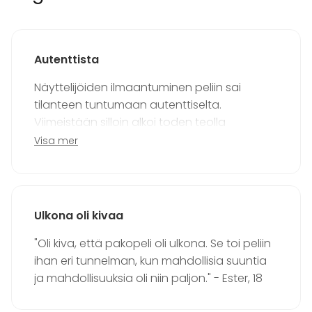
Upplevelse / aktivitet
Julbord / Julfest
Lokal
Autenttista
Upplevelse / aktivitet
Näyttelijöiden ilmaantuminen peliin sai
Aktiviteter
tilanteen tuntumaan autenttiselta.
Utomhusaktiviteter
Viimeistään silloin alkoi toden teolla
Klättring / bouldering
jännittämään ja oli pakko käyttää kaikkia
Visa mer
hoksottimia. - Harri, 51
Tilläggsuppgifter om aktiviteter
Halutessasi voitte huipentaa pelin pakenemalla
köysillä rakennuksesta.
Ulkona oli kivaa
"Oli kiva, että pakopeli oli ulkona. Se toi peliin
ihan eri tunnelman, kun mahdollisia suuntia
ja mahdollisuuksia oli niin paljon." - Ester, 18