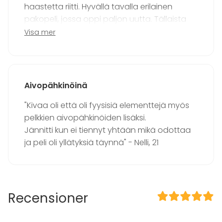
haastetta riitti. Hyvällä tavalla erilainen
pakopeli, jossa oppi paljon uutta. Tällaista
lähtisi mieluusti pelaamaan uudestaankin” –
Visa mer
Juulia, 19
Aivopähkinöinä
"Kivaa oli että oli fyysisiä elementtejä myös
pelkkien aivopähkinöiden lisäksi.
Jännitti kun ei tiennyt yhtään mikä odottaa
ja peli oli yllätyksiä täynnä" - Nelli, 21
Recensioner