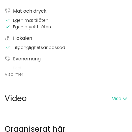
Mat och dryck
Egen mat tillåten
Egen dryck tillåten
I lokalen
Tillgänglighetsanpassad
Evenemang
Fest
Visa mer
Bröllop
Spa / relax / bastu
Middag / Lunch
Möte
Video
Visa
Konferens
Mässa / Utställning
Föreställning / show
Rekreation
Stuga / boende
Organiserat här