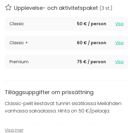
selvittämiseksi
Upplevelse- och aktivitetspaket
(
3 st.
)
Tarinan: pelissä on mukaansatempaava juoni
Näyttelijöitä nostamaan tunnelmaa
Classic
50 € / person
Visa
psst! kurkkaa myös muut pelivaihtoehdot:
Elämys: Pakohuone Kidnapattu artisti
Classic +
60 € / person
Visa
Elämys: Pakohuone Pedon pauloissa (K-18)
Elämys: Pakohuone Pöllitty pomo
Elämys: Pakohuone Rikkaat ja rikolliset
Premium
75 € / person
Visa
Elämys: Pakopeli Kähvelletty joulu
Tilläggsuppgifter om prissättning
Classic-pelit kestävät tunnin sisätiloissa Meilahden
vanhassa sairaalassa. Hinta on 50 €/pelaaja.
Classic+ -pelit kestävät 1,5 tuntia sisätiloissa
Visa mer