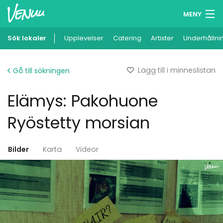
MENY
Sök lokaler
Upplevelser
Minneslista
Catering
Artister
Underhållni
Logga in
Lägg till i minneslistan
Gå till sökningen
Svenska
Elämys: Pakohuone
Lägg till din lokal
Ryöstetty morsian
Bilder
Karta
Videor