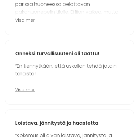
parissa huoneessa pelattavan
pakohuonepelin tilalle. Ei liian vaikea, mutta
silti saa haastaa itseään fyysisesti ja
Visa mer
hoksottimetkin pääsee koetukselle.” - Reetta,
18
Onneksi turvallisuuteni oli taattu!
“En tiennytkään, että uskallan tehdä jotain
tällaista!
Onneksi turvallisuuteni oli taattu. Näytti ja
Visa mer
tuntui hurjalta.”– Sofia, 21
Loistava, jännitystä ja haastetta
“Kokemus oli aivan loistava, jännitystä ja