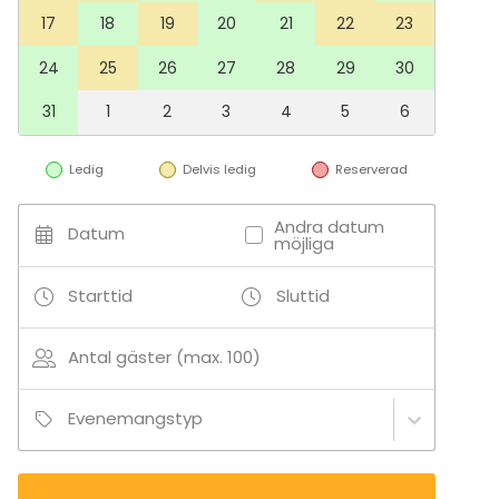
17
18
19
20
21
22
23
24
25
26
27
28
29
30
31
1
2
3
4
5
6
Ledig
Delvis ledig
Reserverad
Andra datum
Datum
möjliga
Starttid
Sluttid
Antal gäster (max. 100)
Evenemangstyp