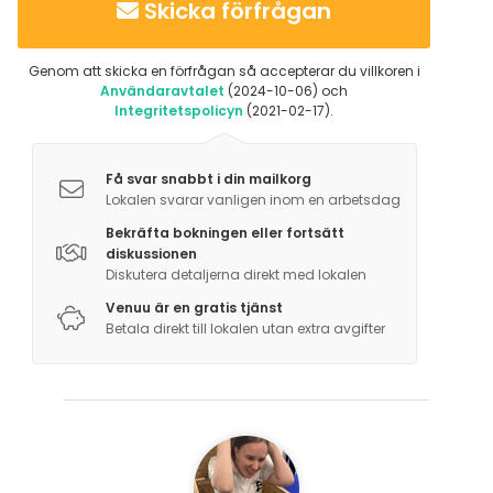
Skicka förfrågan
Genom att skicka en förfrågan så accepterar du villkoren i
Användaravtalet
(2024-10-06) och
Integritetspolicyn
(2021-02-17).
Få svar snabbt i din mailkorg
Lokalen svarar vanligen inom en arbetsdag
Bekräfta bokningen eller fortsätt
diskussionen
Diskutera detaljerna direkt med lokalen
Venuu är en gratis tjänst
Betala direkt till lokalen utan extra avgifter