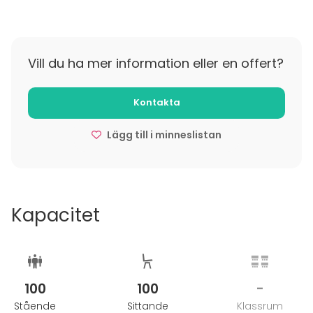
Meilahden vanhassa sairaalassa ja lopuksi halukkaat
voivat paeta köysillä parvekkeelta kuuden metrin
korkeudesta. Hinta on 60 €/pelaaja.
Vill du ha mer information eller en offert?
Premium-pelit kestävät kaksi tuntia ja pelilautanasi
ovat Helsingin kadut ja rakennukset. Voit myös
Kontakta
hypätä köysillä. Hinta 75 €/pelaaja.
Lägg till i minneslistan
Kapacitet
100
100
-
Stående
Sittande
Klassrum