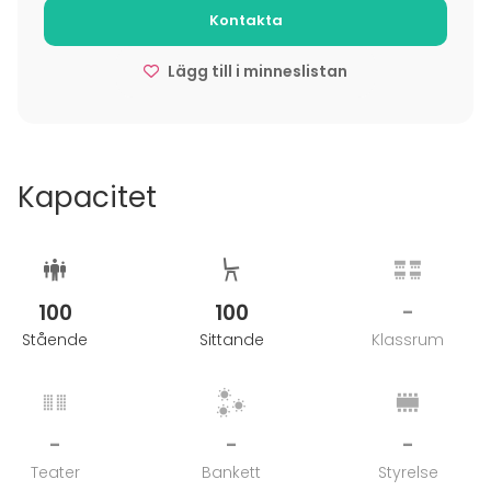
Kontakta
Ota meihin yhteyttä lisätietojen saamiseksi ja
räätälöidään yhdessä täydellinen salapoliisi-ilta
Lägg till i minneslistan
ryhmällenne!
Kapacitet
100
100
-
Stående
Sittande
Klassrum
-
-
-
Teater
Bankett
Styrelse