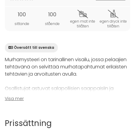
100
100
egen mat inte
egen dryck inte
sittande
stående
tillåten
tillåten
Översätt till svenska
Murhamysteeri on tarinallinen visailu, jossa pelaajien
tehtävänä on selvittää murhatapahtumat erilaisten
tehtävien ja arvoitusten avulla.
Osallistujat astuvat salapoliisien saappaisiin ja
panevat päät yhteen ratkaistakseen salaperäisen
Visa mer
murhamysteerin.
Visailu sisältää monipuolisia kryptisiä kysymyksiä,
Prissättning
tehtäviä ja arvoituksia, jotka vaativat pelaajilta
logiikkaa, tietoa ja nokkelaa oivalluskykyä.