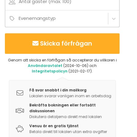
Antal gäster (max. 100)
Evenemangstyp
Skicka förfrågan
Genom att skicka en förfrågan så accepterar du villkoren i
Användaravtalet
(2024-10-06) och
Integritetspolicyn
(2021-02-17).
Få svar snabbt i din mailkorg
Lokalen svarar vanligen inom en arbetsdag
Bekräfta bokningen eller fortsätt
diskussionen
Diskutera detaljerna direkt med lokalen
Venuu är en gratis tjänst
Betala direkt till lokalen utan extra avgifter