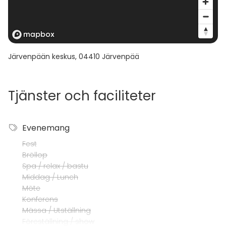
Järvenpään keskus
,
04410
Järvenpää
Tjänster och faciliteter
Evenemang
Fest
Bröllop
Spa / relax / bastu
Middag / Lunch
Möte
Konferens
Mässa / Utställning
Föreställning / show