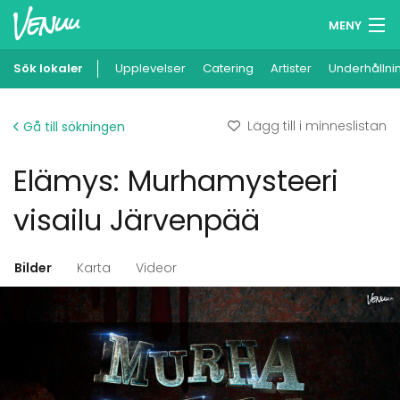
MENY
Sök lokaler
Upplevelser
Minneslista
Catering
Artister
Underhållni
Logga in
Lägg till i minneslistan
Gå till sökningen
Svenska
Elämys: Murhamysteeri
Lägg till din lokal
visailu Järvenpää
Bilder
Karta
Videor