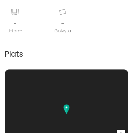
-
-
U-form
Golvyta
Plats