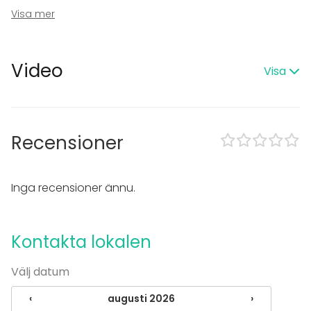
Rekreation
Visa mer
Stuga / boende
Upplevelse / aktivitet
Julbord / Julfest
Video
Visa
Lokal
Upplevelse / aktivitet
Recensioner
Inga recensioner ännu.
Kontakta lokalen
Välj datum
‹
augusti 2026
›