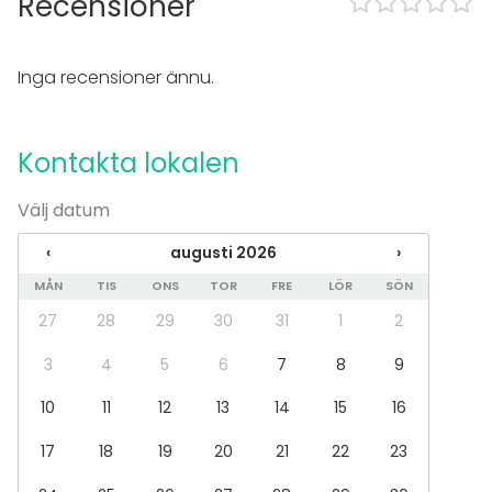
Recensioner
Spa / relax / bastu
Middag / Lunch
Möte
Inga recensioner ännu.
Konferens
Mässa / Utställning
Föreställning / show
Kontakta lokalen
Rekreation
Stuga / boende
Upplevelse / aktivitet
Välj datum
Julbord / Julfest
‹
augusti 2026
›
Lokal
MÅN
TIS
ONS
TOR
FRE
LÖR
SÖN
Upplevelse / aktivitet
27
28
29
30
31
1
2
3
4
5
6
7
8
9
10
11
12
13
14
15
16
17
18
19
20
21
22
23