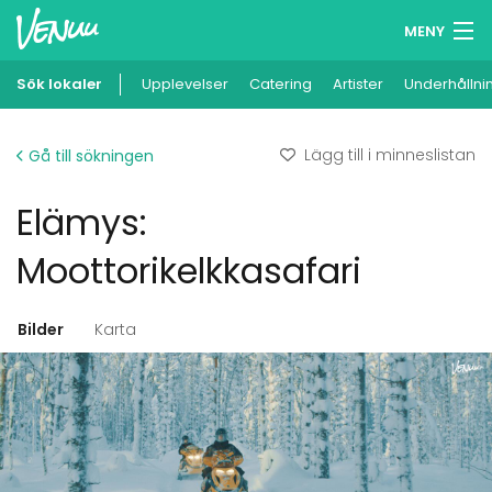
MENY
Sök lokaler
Upplevelser
Minneslista
Catering
Artister
Underhållni
Logga in
Lägg till i minneslistan
Gå till sökningen
Svenska
Elämys:
Lägg till din lokal
Moottorikelkkasafari
Bilder
Karta