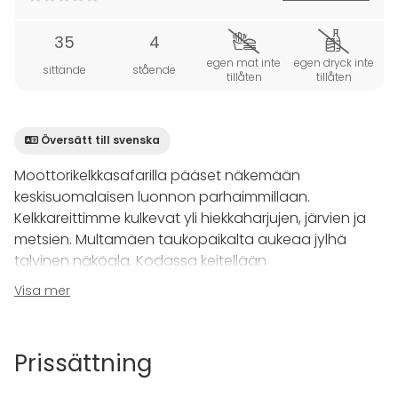
35
4
egen mat inte
egen dryck inte
sittande
stående
tillåten
tillåten
Översätt till svenska
Moottorikelkkasafarilla pääset näkemään
keskisuomalaisen luonnon parhaimmillaan.
Kelkkareittimme kulkevat yli hiekkaharjujen, järvien ja
metsien. Multamäen taukopaikalta aukeaa jylhä
talvinen näköala. Kodassa keitellään
nokipannukahvit ja nautitaan retkieväät.
Visa mer
Hintaan sisältyy jokaiselle osallistujalle oma
moottorikelkka safarille, opastus sekä
Prissättning
kelkkailuvarusteet (haalari, kengät, kypärähuppu,
kypärä, hanskat).