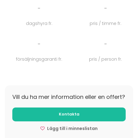
-
-
- Minimihenkilömäärä: 4 henkilöä
- Maksimihenkilömäärä: noin 35 henkilöä
dagshyra fr.
pris / timme fr.
- Elämyksen kesto: 2 tuntia
-
-
försäljningsgaranti fr.
pris / person fr.
Vill du ha mer information eller en offert?
Kontakta
Lägg till i minneslistan