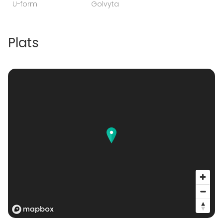
U-form
Golvyta
Plats