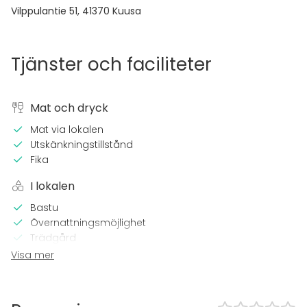
Vilppulantie 51
,
41370
Kuusa
Tjänster och faciliteter
Mat och dryck
Mat via lokalen
Utskänkningstillstånd
Fika
I lokalen
Bastu
Övernattningsmöjlighet
Trädgård
Visa mer
Evenemang
Fest
Bröllop