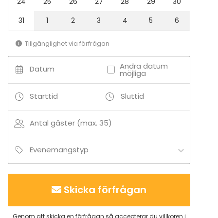
24
25
26
27
28
29
30
31
1
2
3
4
5
6
Tillgänglighet via förfrågan
Andra datum
Datum
möjliga
Starttid
Sluttid
Antal gäster (max. 35)
Evenemangstyp
Skicka förfrågan
Genom att skicka en förfrågan så accepterar du villkoren i