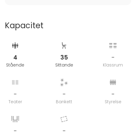
Kapacitet
4
35
-
Stående
Sittande
Klassrum
-
-
-
Teater
Bankett
Styrelse
-
-