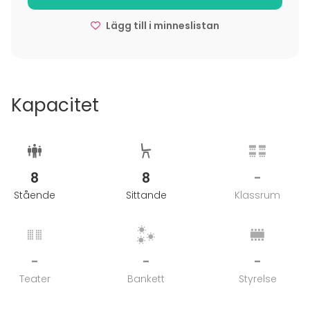
sopivat erinomaisesti henkilöstön työhyvinvoinnin
Lägg till i minneslistan
parantamiseksi. Tervetuloa nauttimaan ja
rauhoittumaan ystävien tai työporukan kesken!
Kapacitet
8
8
-
Stående
Sittande
Klassrum
-
-
-
Teater
Bankett
Styrelse