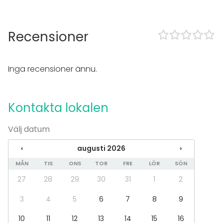
Handdukar
Evenemang
Recensioner
Fest
Bröllop
Spa / relax / bastu
Inga recensioner ännu.
Middag / Lunch
Möte
Konferens
Kontakta lokalen
Mässa / Utställning
Föreställning / show
Välj datum
Rekreation
Stuga / boende
‹
augusti 2026
›
Upplevelse / aktivitet
Julbord / Julfest
MÅN
TIS
ONS
TOR
FRE
LÖR
SÖN
27
28
29
30
31
1
2
Lokal
Upplevelse / aktivitet
3
4
5
6
7
8
9
10
11
12
13
14
15
16