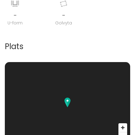
-
-
U-form
Golvyta
Plats