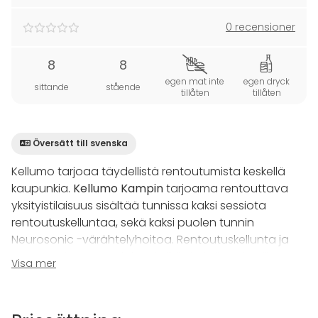
0 recensioner
8
8
egen mat inte
egen dryck
sittande
stående
tillåten
tillåten
Översätt till svenska
Kellumo tarjoaa täydellistä rentoutumista keskellä
kaupunkia.
Kellumo Kampin
tarjoama rentouttava
yksityistilaisuus sisältää tunnissa kaksi sessiota
rentoutuskelluntaa, sekä kaksi puolen tunnin
Neurosonic -värähtelyhoitoa. Rentoutuskellunta ja
Neurosonic sopivat lähes kaikille ja kaiken ikäisille.
Visa mer
Kellumon palvelut tarjoavat tutkitusti helpotusta
stressiin. Usein ne myös vähentävät kipuja ja
parantavat unen laatua ja kohottavat yleisesti