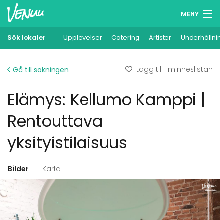
MENY
Sök lokaler
Upplevelser
Minneslista
Catering
Artister
Underhållni
Logga in
Lägg till i minneslistan
Gå till sökningen
Svenska
Elämys: Kellumo Kamppi |
Lägg till din lokal
Rentouttava
yksityistilaisuus
Bilder
Karta