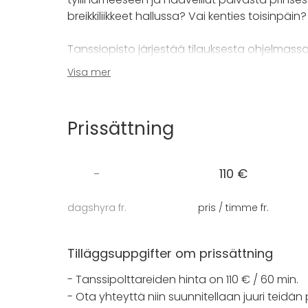
breikkiliikkeet hallussa? Vai kenties toisinpäin?
Tanssiopisto järjestää tilauksesta ohjelmassa 
ryhmille. Tanssilajeina on mm. afro, baletti, n
Visa mer
Tanssiopiston puvusto ja tarpeisto on tarvi
sukeltaa pukeutumalla asianmukaisiin varustei
Prissättning
Saleja voi myös vuokrata
yksityiskäyttöön
!
-
Kuva: Matti Häyrynen
-
110 €
dagshyra fr.
pris / timme fr.
Tilläggsuppgifter om prissättning
- Tanssipolttareiden hinta on 110 € / 60 min.
- Ota yhteyttä niin suunnitellaan juuri teidän 