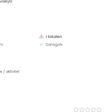
väskylä
I lokalen
em
Dansgolv
 / aktivitet