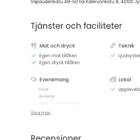
Vapaudenkatu 48-50 tai Kalervonkatu 8
,
40100
Jy
Tjänster och faciliteter
Mat och dryck
Teknik
Egen mat tillåten
Ljudsyst
Egen dryck tillåten
Evenemang
Lokal
Fest
Upplevelse
Bröllop
Spa / relax / bastu
Middag / Lunch
Visa mer
Möte
Konferens
Mässa / Utställning
Recensioner
Föreställning / show