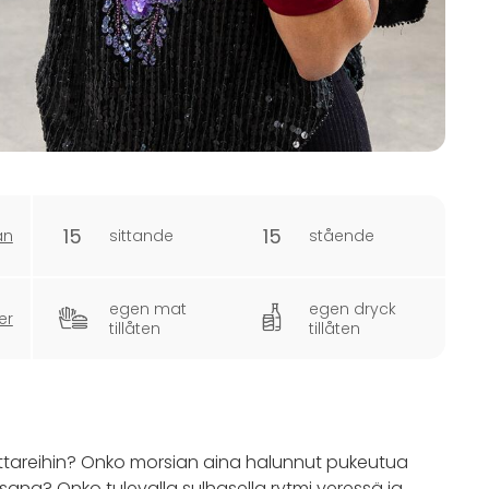
15
15
an
sittande
stående
egen mat
egen dryck
er
tillåten
tillåten
olttareihin? Onko morsian aina halunnut pukeutua
sana? Onko tulevalla sulhasella rytmi veressä ja