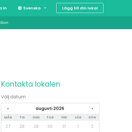
Lägg till din lokal
a in
Svenska
ktion
Suomi
English
Kontakta lokalen
Välj datum
‹
augusti 2026
›
MÅN
TIS
ONS
TOR
FRE
LÖR
SÖN
27
28
29
30
31
1
2