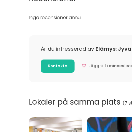
Rekreation
Stuga / boende
Inga recensioner ännu.
Upplevelse / aktivitet
Julbord / Julfest
Är du intresserad av
Elämys: Jyväs
Lägg till i minneslis
Kontakta
Lokaler på samma plats
(
7 st