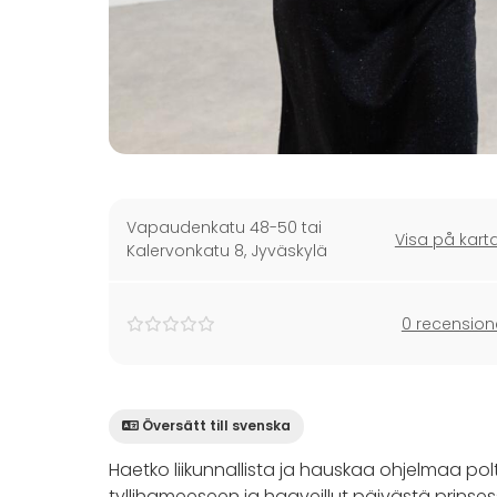
Vapaudenkatu 48-50 tai
Visa på kart
Kalervonkatu 8
,
Jyväskylä
0 recension
Översätt till svenska
Haetko liikunnallista ja hauskaa ohjelmaa p
tyllihameeseen ja haaveillut päivästä prinses