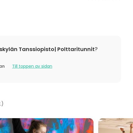
kylän Tanssiopisto| Polttaritunnit
?
tan
Till toppen av sidan
.
)