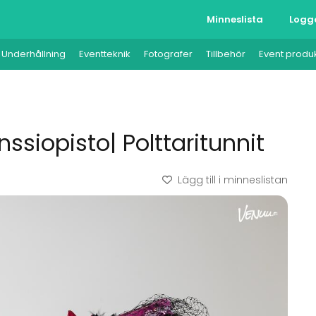
Minneslista
Logg
Underhållning
Eventteknik
Fotografer
Tillbehör
Event produ
ssiopisto| Polttaritunnit
Lägg till i minneslistan