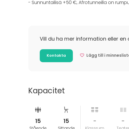
- Sunnuntailisä +50 €, Afrotunneilla on rum
Vill du ha mer information eller en 
Lägg till i minneslis
Kontakta
Kapacitet
15
15
-
-
Stående
Sittande
Klassrum
Teate