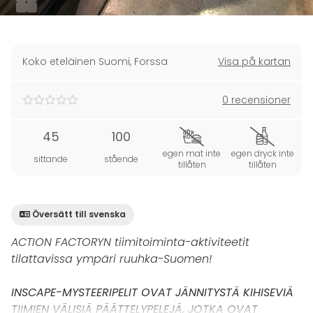
Koko eteläinen Suomi
,
Forssa
Visa på kartan
0 recensioner
45
100
egen mat inte
egen dryck inte
sittande
stående
tillåten
tillåten
Översätt till svenska
ACTION FACTORYN tiimitoiminta-aktiviteetit
tilattavissa ympäri ruuhka-Suomen!
INSCAPE-MYSTEERIPELIT OVAT JÄNNITYSTÄ KIHISEVIÄ
TIIMIEN VÄLISIÄ PÄÄTTELYPELEJÄ, JOTKA OVAT