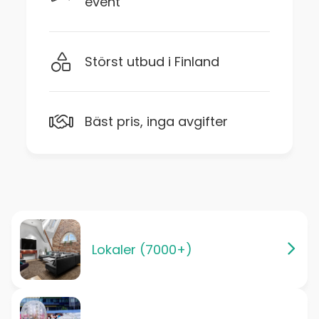
event
laatikoissa STOP Hätätilanteen vuoksi siviiliryhmillä
valtuus ryhtyä toimenpiteisiin STOP Aikaa on
rajoitetusti STOP
Störst utbud i Finland
HUOM! Max 40 hlöä.
UUTUUDET 2026!
Bäst pris, inga avgifter
-
MYSTERY RACE
-
Joukkueet etsivät kohteen
ympäristöstä pulmarasteja, joiden ratkaisuilla aukeaa
asteittain mukanakulkeva joukkueen mysteerireppu.
Repun sisältä löytyy lisää haasteita ratkottaviksi.
Kaiken selvitettyään, kootaan loppukoodi, jolla
saadaan maalipaikassa odottava salkku auki voiton
merkiksi! Salkun sijaan voi olla myös palkintoarkku,
Lokaler (7000+)
jossa palkinnot joko voittajille tai kaikille osallistujille!
HUOM! Pelattavissa myös sateisella säällä! Max 100
hlöä.