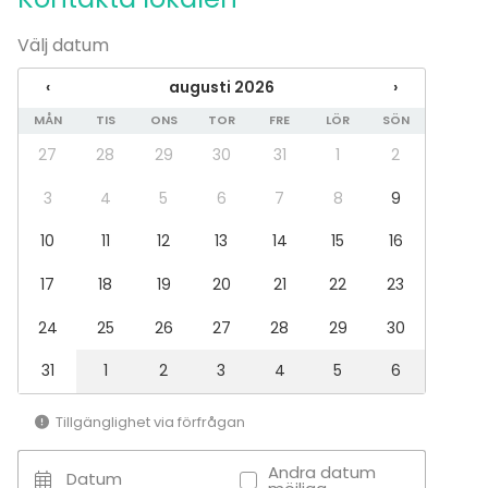
Upplevelse / aktivitet
Välj datum
Aktiviteter
Paintball / laserspel
‹
augusti 2026
›
MÅN
TIS
ONS
TOR
FRE
LÖR
SÖN
27
28
29
30
31
1
2
3
4
5
6
7
8
9
10
11
12
13
14
15
16
17
18
19
20
21
22
23
24
25
26
27
28
29
30
31
1
2
3
4
5
6
Tillgänglighet via förfrågan
Andra datum
Datum