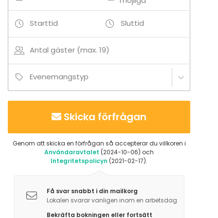
möjliga
Starttid
Sluttid
Antal gäster (max. 19)
Evenemangstyp
Skicka förfrågan
Genom att skicka en förfrågan så accepterar du villkoren i
Användaravtalet
(2024-10-06) och
Integritetspolicyn
(2021-02-17).
Få svar snabbt i din mailkorg
Lokalen svarar vanligen inom en arbetsdag
Bekräfta bokningen eller fortsätt