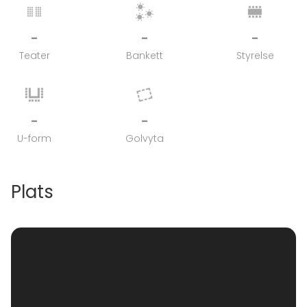
-
-
-
Teater
Bankett
Styrelse
-
-
U-form
Golvyta
Plats