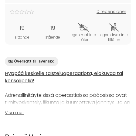
0 recensioner
19
19
egen mat inte
egen dryck inte
sittande
stående
tillåten
tillåten
Översätt till svenska
Hyppää keskelle taisteluoperaatiota, elokuvaa tai
konsolipeliä!
Adrenallinitäyteisissä operaatioissa pääosissa ovat
tiimityöskentely, liikunta ja kuumottava jännitys. Ja on
tämä myös hauskaa tekemistä yhdessä. Halutessa
Visa mer
kaikki toiminta tapahtuu vain siisteissä sisätiloissa.
Erikoiskomennus-operaatioissa on kyse ohjatusta
taktisesta airsoftista, johon kaikki ovat tervetulleita.