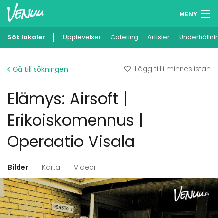
MENY
Sök lokaler
Upplevelser
Minneslista
Catering
Artister
Underhållni
Logga in
Lägg till i minneslistan
Gå till sökningen
Svenska
Elämys: Airsoft |
Lägg till din lokal
Erikoiskomennus |
Operaatio Visala
Bilder
Karta
Videor