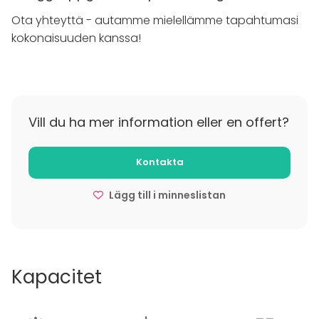
ylimääräisiä dartsin ystäviä, kunhan porukkaa ei ole
Ota yhteyttä - autamme mielellämme tapahtumasi
yli 20 henkeä.
kokonaisuuden kanssa!
Tavoitteenamme on tarjota mahdollisimman
laadukkaat heitto-olosuhteet sekä samalla
kasvattaa tämän upean lajin suosiota ja
tunnettavuutta uusien kohderyhmien joukossa.
Vill du ha mer information eller en offert?
Kontakta
Lägg till i minneslistan
Kapacitet