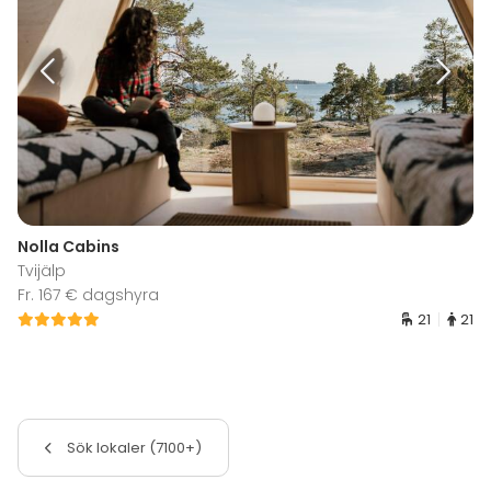
Nolla Cabins
Tvijälp
Fr. 167 € dagshyra
21
21
Sök lokaler (7100+)