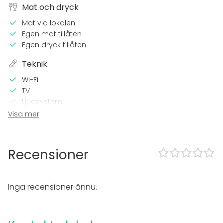
Mat och dryck
Mat via lokalen
Egen mat tillåten
Egen dryck tillåten
Teknik
Wi-Fi
TV
Ljudsystem
Mikrofon
Visa mer
I lokalen
Högljudd musik OK
Recensioner
Evenemang
Fest
Inga recensioner ännu.
Bröllop
Spa / relax / bastu
Middag / Lunch