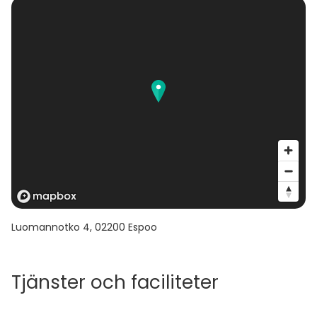
Luomannotko 4
,
02200
Espoo
Tjänster och faciliteter