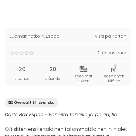
Luomannotko 4
,
Espoo
Visa på kartan
0 recensioner
20
20
egen mat
egen dryck
sittande
stående
tillåten
tillåten
Översätt till svenska
Darts Box Espoo
- Faneilta faneille ja pelaajille!
Olit sitten ensikertalainen tai ammattilainen, niin olet