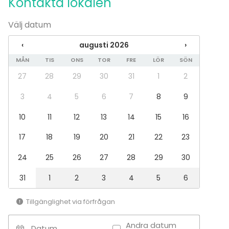
Kontakta lokalen
Möte
Konferens
Välj datum
Mässa / Utställning
Föreställning / show
‹
augusti 2026
›
Rekreation
Stuga / boende
MÅN
TIS
ONS
TOR
FRE
LÖR
SÖN
Upplevelse / aktivitet
27
28
29
30
31
1
2
Julbord / Julfest
3
4
5
6
7
8
9
Lokal
10
11
12
13
14
15
16
Bastu
Lounge
17
18
19
20
21
22
23
Aktivitetslokal
24
25
26
27
28
29
30
31
1
2
3
4
5
6
Tillgänglighet via förfrågan
Andra datum
Datum