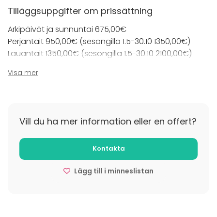
Tilläggsuppgifter om prissättning
Arkipäivät ja sunnuntai 675,00€
Perjantait 950,00€ (sesongilla 1.5-30.10 1350,00€)
Lauantait 1350,00€ (sesongilla 1.5-30.10 2100,00€)
Visa mer
Tilavuokra on sopimuksen mukaan heti aamusta
alkaen aina klo 24.00 saakka. (lisätunnit saatavilla
lisämaksusta)
Vill du ha mer information eller en offert?
Tuntihinnoittelua voidaan soveltaa
tapauskohtaisesti lyhyissä tilaisuuksissa.
Kontakta
Tilläggsuppgifter om avbokning
Lägg till i minneslistan
Perua voi kuluitta (poislukien varausmaksu) 1kk ennen
tilaisuutta.