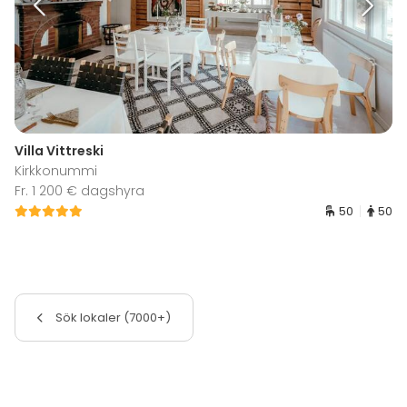
Villa Vittreski
Kirkkonummi
Fr. 1 200 € dagshyra
50
50
Sök lokaler (7000+)