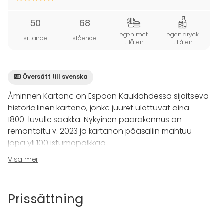
50
68
egen mat
egen dryck
sittande
stående
tillåten
tillåten
Översätt till svenska
Åminnen Kartano on Espoon Kauklahdessa sijaitseva
historiallinen kartano, jonka juuret ulottuvat aina
1800-luvulle saakka. Nykyinen päärakennus on
remontoitu v. 2023 ja kartanon pääsaliin mahtuu
jopa yli 100 istumapaikkaa.
Visa mer
Tilan saa helposti jaettua, ja Jugend-sali toimii
loistavasti n. 50 henkilön juhlille.
Prissättning
Hienot kristallikruunut ja seinälampetit yhdistettynä
korkeaan huonekorkeuteen luovat arvokkaan