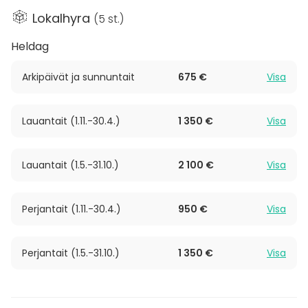
tunnelman Åminnessa. Kesätapahtumissa lisätilaa
Lokalhyra
(
5 st.
)
tuovat myös suuri lasitettu veranta sekä iso
puutarhamainen piha-alue. Juhlatila soveltuu hyvin
Heldag
niin pieniin kuin suuriinkin tapahtumiin.
Arkipäivät ja sunnuntait
675 €
Visa
Olethan yhteydessä, ja kerro toiveistasi, niin
loihditaan teille unohtumattomat juhlat!
Lauantait (1.11.-30.4.)
1 350 €
Visa
Lauantait (1.5.-31.10.)
2 100 €
Visa
Perjantait (1.11.-30.4.)
950 €
Visa
Perjantait (1.5.-31.10.)
1 350 €
Visa