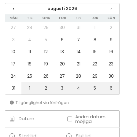
Föreställning / show
‹
augusti 2026
›
Rekreation
MÅN
TIS
ONS
TOR
FRE
LÖR
SÖN
Stuga / boende
Upplevelse / aktivitet
27
28
29
30
31
1
2
Julbord / Julfest
3
4
5
6
7
8
9
Lokal
10
11
12
13
14
15
16
Bankettsal
Anpassningsbar lokal
17
18
19
20
21
22
23
Mötesrum
Kafé
24
25
26
27
28
29
30
Herrgård / Villa
31
1
2
3
4
5
6
Aktiviteter
Tillgänglighet via förfrågan
Kock- / drinkskola
Andra datum
Datum
möjliga
Starttid
Sluttid