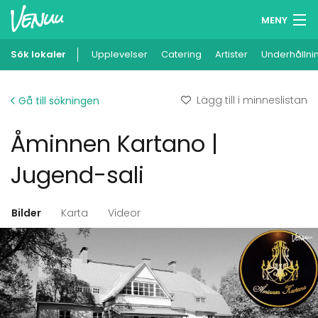
MENY
Sök lokaler
Upplevelser
Minneslista
Catering
Artister
Underhållni
Logga in
Lägg till i minneslistan
Gå till sökningen
Svenska
Åminnen Kartano |
Lägg till din lokal
Jugend-sali
Bilder
Karta
Videor