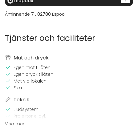
Åminnentie 7
,
02780
Espoo
Tjänster och faciliteter
Mat och dryck
Egen mat tillåten
Egen dryck tillåten
Mat via lokalen
Fika
Teknik
Ljudsystem
Projektor el.dyl.
Mikrofon
Visa mer
Wi-Fi
TV