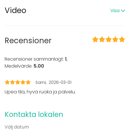
Video
I lokalen
Visa
Terrass
Bastu
Högljudd musik OK
Dansgolv
Recensioner
Trädgård
Utrustning
Recensioner sammanlagt:
1
,
Bubbelpool / Jacuzzi
Medelvärde:
5.00
Servis
Evenemang
Sami
2026-03-01
Upea tila, hyvä ruoka ja palvelu.
Fest
Bröllop
Spa / relax / bastu
Middag / Lunch
Kontakta lokalen
Möte
Konferens
Välj datum
Mässa / Utställning