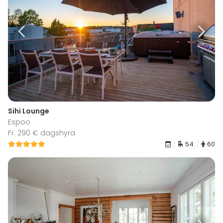
Sihi Lounge
Espoo
Fr. 290 € dagshyra
54
60