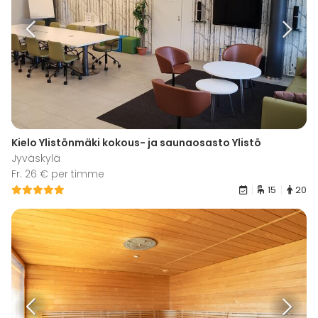
Kielo Ylistönmäki kokous- ja saunaosasto Ylistö
Jyväskylä
Fr. 26 € per timme
15
20