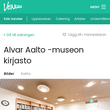
MENY
Sök lokaler
Upplevelser
Minneslista
Catering
Artister
Underhållni
Logga in
Lägg till i minneslistan
Gå till sökningen
Svenska
Alvar Aalto -museon
Lägg till din lokal
kirjasto
Bilder
Karta