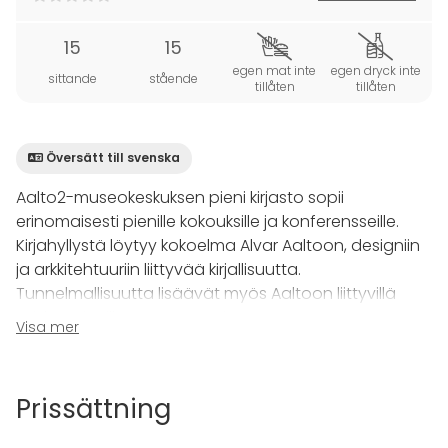
15
15
egen mat inte
egen dryck inte
sittande
stående
tillåten
tillåten
Översätt till svenska
Aalto2-museokeskuksen pieni kirjasto sopii
erinomaisesti pienille kokouksille ja konferensseille.
Kirjahyllystä löytyy kokoelma Alvar Aaltoon, designiin
ja arkkitehtuuriin liittyvää kirjallisuutta.
Tunnelmallisuutta lisäävät myös Aaltoon liittyvillä
taide-esineillä toteutettu sisustus.
Visa mer
Tilassa voit järjestää esimerkiksi pienen kokouksen tai
konferenssin. Samassa rakennuksessa sijaitseva
Prissättning
Aalto2 Café järjestää ruokailun tai kahvituksen
tilaajan toiveiden mukaisesti.