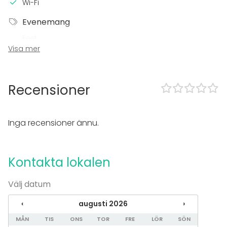
Wi-Fi
Evenemang
Fest
Visa mer
Bröllop
Spa / relax / bastu
Middag / Lunch
Möte
Recensioner
Konferens
Mässa / Utställning
Föreställning / show
Inga recensioner ännu.
Rekreation
Stuga / boende
Upplevelse / aktivitet
Kontakta lokalen
Julbord / Julfest
Lokal
Välj datum
Mötesrum
‹
augusti 2026
›
Lounge
Galleri / Museum
MÅN
TIS
ONS
TOR
FRE
LÖR
SÖN