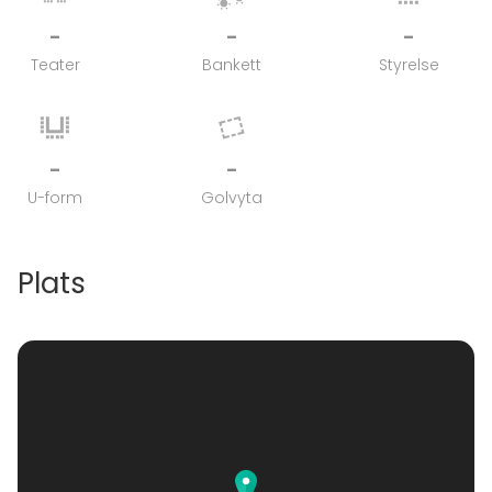
-
-
-
Teater
Bankett
Styrelse
-
-
U-form
Golvyta
Plats