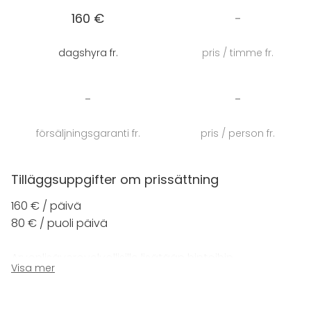
160 €
-
Tilassa käytössä Aalto2-museokeskuksen langaton
verkkoyhteys.
dagshyra fr.
pris / timme fr.
-
-
försäljningsgaranti fr.
pris / person fr.
Tilläggsuppgifter om prissättning
160 € / päivä
80 € / puoli päivä
Arvonlisäverovelvollisille lisätään hintoihin
Visa mer
arvonlisävero 24%.