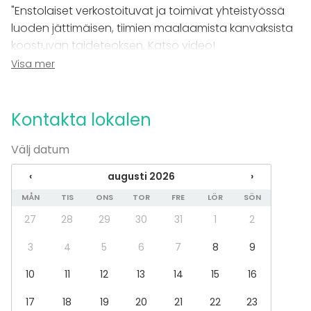
"Enstolaiset verkostoituvat ja toimivat yhteistyössä
luoden jättimäisen, tiimien maalaamista kanvaksista
koostuvan taideteoksen. Katso video!
Visa mer
Lopputuloksena oli mestariteos, joka päätyi
arvoiselleen paikalle pääkonttorin seinälle. ”Kuulimme
pelkästään positiivisia kommentteja aktiviteetista.
Kontakta lokalen
Kaikki pitivät maalausvaiheesta ja erityisesti oltiin
Välj datum
tietenkin yllättyneitä lopputuloksesta. Varmaankin
tämä kaikki oli edesauttamassa sitä, että
‹
augusti 2026
›
kokouksemme sai Paras Koskaan –arvosanan!. Iso
MÅN
TIS
ONS
TOR
FRE
LÖR
SÖN
kiitos koko Seikkailu-tiimille!
27
28
29
30
31
1
2
3
4
5
6
7
8
9
10
11
12
13
14
15
16
17
18
19
20
21
22
23