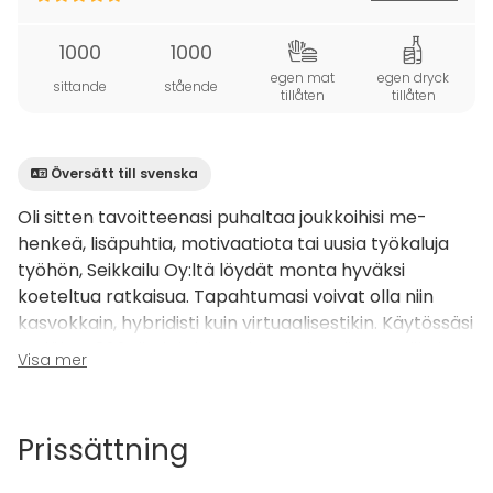
1000
1000
egen mat
egen dryck
sittande
stående
tillåten
tillåten
Översätt till svenska
Oli sitten tavoitteenasi puhaltaa joukkoihisi me-
henkeä, lisäpuhtia, motivaatiota tai uusia työkaluja
työhön, Seikkailu Oy:ltä löydät monta hyväksi
koeteltua ratkaisua. Tapahtumasi voivat olla niin
kasvokkain, hybridisti kuin virtuaalisestikin. Käytössäsi
on lähes 200 tiimiaktiviteetin monipuolinen valikoima,
Visa mer
josta autamme mielellämme löytämään tarpeisiinne
sopivimmat ratkaisut. Ota rohkeasti yhteyttä!
Prissättning
Yrityksesi tärkeiden arvojen tai visioiden
maalaaminen yksittäisistä kanvaksista jättimäiseksi