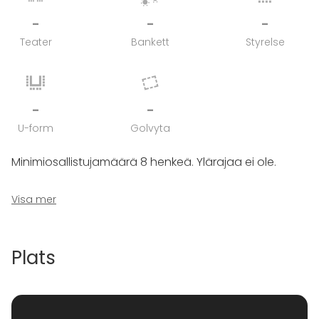
-
-
-
Teater
Bankett
Styrelse
-
-
U-form
Golvyta
Minimiosallistujamäärä 8 henkeä. Ylärajaa ei ole.
Suositeltavin tiimikoko 6-8 henkeä (toki muutkin
Visa mer
kokoonpanot onnistuvat)
Plats