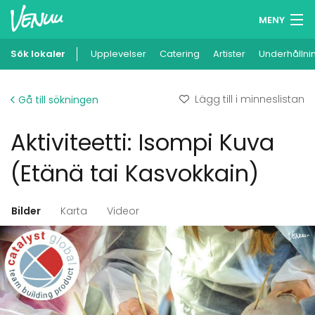
MENY
Sök lokaler
Upplevelser
Minneslista
Catering
Artister
Underhållni
Logga in
Lägg till i minneslistan
Gå till sökningen
Svenska
Aktiviteetti: Isompi Kuva
Lägg till din lokal
(Etänä tai Kasvokkain)
Bilder
Karta
Videor