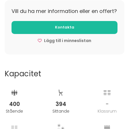
sen jo puolestasi. Aktiviteettiimme ovat suunniteltu
soveltuvan monimuotoisille tiimeille ja ne voidaan
Vill du ha mer information eller en offert?
tarvittaessa muuttaa esimerkiksi kasvotusten
järjestettävästä tapahtumasta etäosallistujia
Kontakta
innostavaksi aktiviteetiksi.
Lägg till i minneslistan
Kapacitet
400
394
-
Stående
Sittande
Klassrum