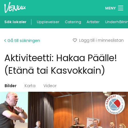
MENY
Sök lokaler
Upplevelser
Minneslista
Catering
Artister
Underhållni
Logga in
Lägg till i minneslistan
Gå till sökningen
Svenska
Aktiviteetti: Hakaa Päälle!
Lägg till din lokal
(Etänä tai Kasvokkain)
Bilder
Karta
Videor