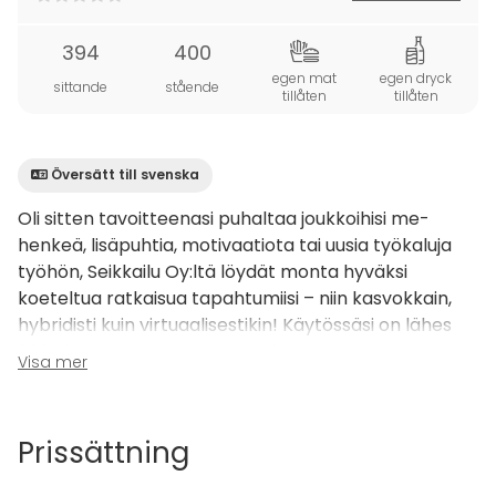
394
400
egen mat
egen dryck
sittande
stående
tillåten
tillåten
Översätt till svenska
Oli sitten tavoitteenasi puhaltaa joukkoihisi me-
henkeä, lisäpuhtia, motivaatiota tai uusia työkaluja
työhön, Seikkailu Oy:ltä löydät monta hyväksi
koeteltua ratkaisua tapahtumiisi – niin kasvokkain,
hybridisti kuin virtuaalisestikin! Käytössäsi on lähes
200 tiimiaktiviteetin monipuolinen valikoima, josta
Visa mer
autamme mielellämme löytämään tarpeisiinne
sopivimmat ratkaisut. Ota rohkeasti yhteyttä!
Prissättning
Haka
on maorien perinteinen sotatanssi, jonka
tarkoituksena on osoittaa joukkojen yhteistä voimaa