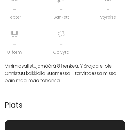
-
-
-
Teater
Bankett
Styrelse
-
-
U-form
Golvyta
Minimiosallistujamäärä 8 henkeä. Ylärajaa ei ole.
Onnistuu kaikkialla Suomessa - tarvittaessa missä
päin maailmaa tahansa.
Plats