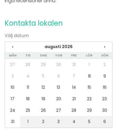
Inga recensioner ännu.
Tilläggsuppgifter om tjänster och faciliteter
Kauttamme myös kaikki korkealaatuisina
Kontakta lokalen
toteutuksina:
Välj datum
* tilajärjestelyt
‹
augusti 2026
›
* tarjoilut
* tekniikka
MÅN
TIS
ONS
TOR
FRE
LÖR
SÖN
* oheisohjelmat
27
28
29
30
31
1
2
* palkinnot, muistolahjat, vaatteet ja varusteet
3
4
5
6
7
8
9
* valo- ja videokuvaus
10
11
12
13
14
15
16
Tilläggsuppgifter om aktiviteter
17
18
19
20
21
22
23
Yli 140 fiksua, korkeatasoista teambuilding-
aktiviteettia, kokouksen ja konferenssin piristäjää,
24
25
26
27
28
29
30
illallisten oheisohjelmaa kaikkialla Suomessa, myös
ulkomailla.
31
1
2
3
4
5
6