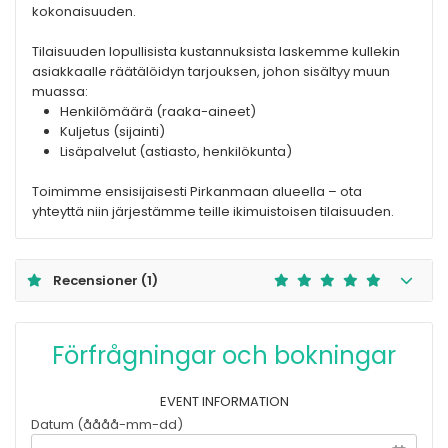
kokonaisuuden.
Tilaisuuden lopullisista kustannuksista laskemme kullekin
asiakkaalle räätälöidyn tarjouksen, johon sisältyy muun
muassa:
Henkilömäärä (raaka-aineet)
Kuljetus (sijainti)
Lisäpalvelut (astiasto, henkilökunta)
Toimimme ensisijaisesti Pirkanmaan alueella – ota
yhteyttä niin järjestämme teille ikimuistoisen tilaisuuden.
Recensioner
(1)
Förfrågningar och bokningar
EVENT INFORMATION
Datum (åååå-mm-dd)