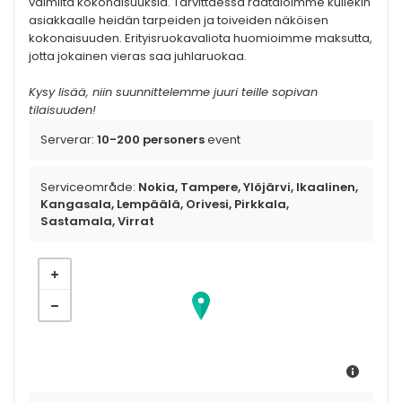
valmiita kokonaisuuksia. Tarvittaessa räätälöimme kullekin
asiakkaalle heidän tarpeiden ja toiveiden näköisen
kokonaisuuden. Erityisruokavaliota huomioimme maksutta,
jotta jokainen vieras saa juhlaruokaa.
Kysy lisää, niin suunnittelemme juuri teille sopivan
tilaisuuden!
Serverar:
10-200 personers
event
Serviceområde:
Nokia, Tampere, Ylöjärvi, Ikaalinen,
Kangasala, Lempäälä, Orivesi, Pirkkala,
Sastamala, Virrat