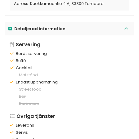
Adress:
Kuokkamaantie 4 A, 33800 Tampere
Detaljerad information
Servering
Finns:
Bordsservering
Finns:
Buffé
Finns:
Cocktail
Finns
Matstånd
inte:
Finns:
Endast upphämtning
Finns
Street food
inte:
Finns
Bar
inte:
Finns
Barbecue
inte:
Övriga tjänster
Finns:
Leverans
Finns:
Servis