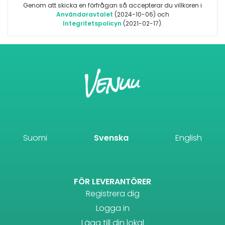
Genom att skicka en förfrågan så accepterar du villkoren i
Användaravtalet
(2024-10-06) och
Integritetspolicyn
(2021-02-17).
Suomi
Svenska
English
FÖR LEVERANTÖRER
Registrera dig
Logga in
Lägg till din lokal