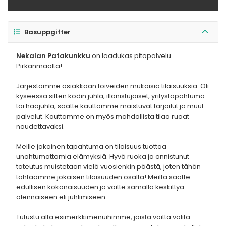
Basuppgifter
Nekalan Patakunkku
on laadukas pitopalvelu
Pirkanmaalta!
Järjestämme asiakkaan toiveiden mukaisia tilaisuuksia. Oli
kyseessä sitten kodin juhla, illanistujaiset, yritystapahtuma
tai hääjuhla, saatte kauttamme maistuvat tarjoilut ja muut
palvelut. Kauttamme on myös mahdollista tilaa ruoat
noudettavaksi.
Meille jokainen tapahtuma on tilaisuus tuottaa
unohtumattomia elämyksiä. Hyvä ruoka ja onnistunut
toteutus muistetaan vielä vuosienkin päästä, joten tähän
tähtäämme jokaisen tilaisuuden osalta! Meiltä saatte
edullisen kokonaisuuden ja voitte samalla keskittyä
olennaiseen eli juhlimiseen.
Tutustu alta esimerkkimenuihimme, joista voitta valita