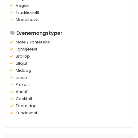
Finns:
Vegan
Finns:
Traditionellt
Finns:
Medelhavet
Evenemangstyper
Finns:
Möte / konferens
Finns:
Familjefest
Finns:
Bröllop
Finns:
Lillajul
Finns:
Middag
Finns:
Lunch
Finns:
Frukost
Finns:
Annat
Finns:
Cocktail
Finns:
Team dag
Finns:
Kundevent