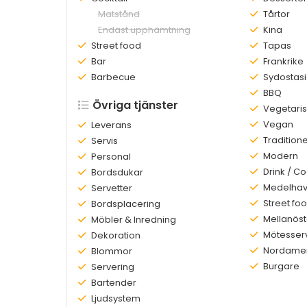
Finns
Matstånd
Finns:
Tårtor
inte:
Finns
Endast upphämtning
Finns:
Kina
inte:
Finns:
Street food
Finns:
Tapas
Finns:
Bar
Finns:
Frankrike
Finns:
Barbecue
Finns:
Sydostas
Finns:
BBQ
Övriga tjänster
Finns:
Vegetaris
Finns:
Vegan
Finns:
Leverans
Finns:
Traditione
Finns:
Servis
Finns:
Modern
Finns:
Personal
Finns:
Drink / Co
Finns:
Bordsdukar
Finns:
Medelhav
Finns:
Servetter
Finns:
Street fo
Finns:
Bordsplacering
Finns:
Mellanöst
Finns:
Möbler & Inredning
Finns:
Mötesser
Finns:
Dekoration
Finns:
Nordamer
Finns:
Blommor
Finns:
Burgare
Finns:
Servering
Finns:
Bartender
Finns:
Ljudsystem