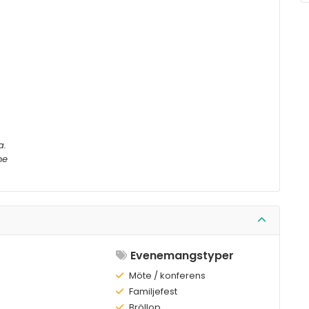
a.
me
Evenemangstyper
Finns:
Möte / konferens
Finns:
Familjefest
Finns:
Bröllop