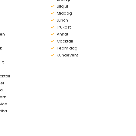
Finns:
Lillajul
Finns:
Middag
Finns:
Lunch
Finns:
Frukost
ien
Finns:
Annat
Finns:
Cocktail
k
Finns:
Team dag
Finns:
Kundevent
llt
cktail
et
od
ern
vice
ika