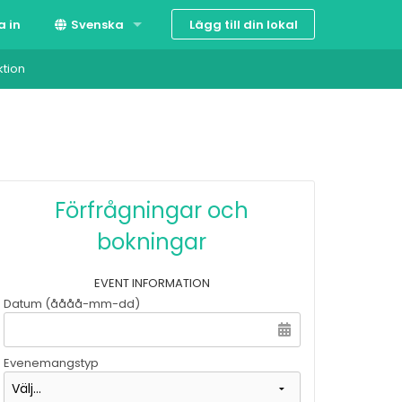
Lägg till din lokal
a in
Svenska
ktion
Suomi
English
Förfrågningar och
bokningar
EVENT INFORMATION
Datum (åååå-mm-dd)
Evenemangstyp