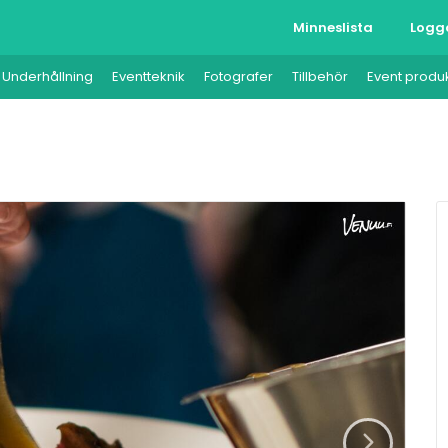
Minneslista
Logg
Underhållning
Eventteknik
Fotografer
Tillbehör
Event produ