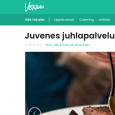
Sök lokaler
Upplevelser
Catering
Artister
Juvenes juhlapalvelu
Skriv den första recensionen