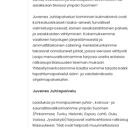
asiakkaan tiloissa ympäri Suomen!
Juvenes Juhlapalvelun toiminnan kulmakivinä ovat
korkealuokkaiset raaka-aineet, turvalliset
valmistusprosessit, iloinen asiakaslähtöinen palvel
ja asiakkaiden viihtyminen. Kokemuksemme
vaativien tarjoilujen järjestämisestä ja
ammattitaitoinen catering-henkilökuntamme
takaavat onnistuneet juhlat, joissa vieraasi viihtyvät.
Laaja menuvalikoimamme tarjoaa useita erilaisia
ratkaisuja tilaisuuden teeman mukaan.
Yhteistyöverkostomme kautta voimme tarjota kaikk
tapahtumapalvelut ääni- ja valotekniikasta
ohjelmapalveluihin.
Juvenes Juhlapalvelu
Laadukas ja monipuolinen juhla-, kokous- ja
saunatilavalikoimamme ympäri Suomen
(
Pirkanmaa, Turku, Helsinki, Espoo, Lahti, Oulu,
Vaasa, Jyväskylä
) tarjoavat vaihtoehtoisia ratkaisu
tilaisuuteesi. Tilat ovat helposti muunneltavissa