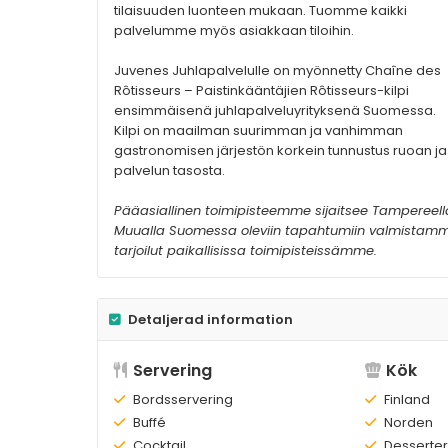
tilaisuuden luonteen mukaan. Tuomme kaikki
palvelumme myös asiakkaan tiloihin.
Juvenes Juhlapalvelulle on myönnetty Chaîne des
Rôtisseurs – Paistinkääntäjien Rôtisseurs-kilpi
ensimmäisenä juhlapalveluyrityksenä Suomessa.
Kilpi on maailman suurimman ja vanhimman
gastronomisen järjestön korkein tunnustus ruoan ja
palvelun tasosta.
Pääasiallinen toimipisteemme sijaitsee Tampereell
Muualla Suomessa oleviin tapahtumiin valmistam
tarjoilut paikallisissa toimipisteissämme.
Detaljerad information
Servering
Kök
Finns:
Bordsservering
Finns:
Finland
Finns:
Buffé
Finns:
Norden
Finns:
Cocktail
Finns:
Desserter