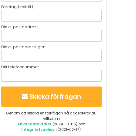
Företag (valfritt)
Din e-postaddress
Din e-postadress igen
Ditt telefonnummer
Skicka förfrågan
Genom att skicka en förfrågan så accepterar du
villkoren i
Användaravtalet
(2024-10-06) och
Integritetspolicyn
(2021-02-17).