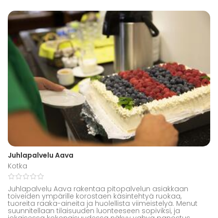
Juhlapalvelu Aava
Kotka
Juhlapalvelu Aava rakentaa pitopalvelun asiakkaan
toiveiden ympärille korostaen käsintehtyä ruokaa,
tuoreita raaka-aineita ja huolellista viimeistelyä. Menut
suunnitellaan tilaisuuden luonteeseen sopiviksi, ja
jokaisessa kokonaisuudessa näkyy vahva panostus