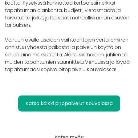
kautta. Kyselyssä kannattaa kertoa esimerkiksi
tapahtuman ajankohta, budjetti, vierasmäärä ja
toivotut tarjoilut, jotta saat mahdollisimman osuvan
tarjouksen.
Venuun avulla useiden vaihtoehtojen vertaileminen
onnistuu yhdestä paikasta ja palvelun käyttö on
sinulle aina maksutonta. Aloita siis häiden, juhlien tai
muiden tapahtumien suunnittelu Venuussa ja löydä
tapahtumaasi sopiva pitopalvelu Kouvolassa!
Katso kaikki pitopalvelut Kouvolassa
Katso myös: