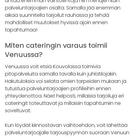
antaa enemmän vaihtoehtoja niin menujen kuin
palveluntarjoajien osalta. Samalla jää enemmän
aikaa suunnitella tarjoilut rauhassa ja tehdä
mahdolliset muutokset hyvissä ajoin ennen
tapahtumaa!
Miten cateringin varaus toimii
Venuussa?
Venuussa voit etsiä Kouvolassa toimivia
pitopalveluita samalla tavalla kuin juhlatilojakin.
Hakutuloksia voi selata omien tarpeiden mukaan ja
tutustua palveluntarjoajien profiileihin ennen
yhteydenottoa. Näet helposti, millaisia tarjoiluja eri
cateringit toteuttavat ja millaisiin tapahtumiin ne
soveltuvat.
Kun löydät kiinnostavan vaihtoehdon, voit lähettää
palveluntarjoajalle tarjouspyynnön suoraan Venuun