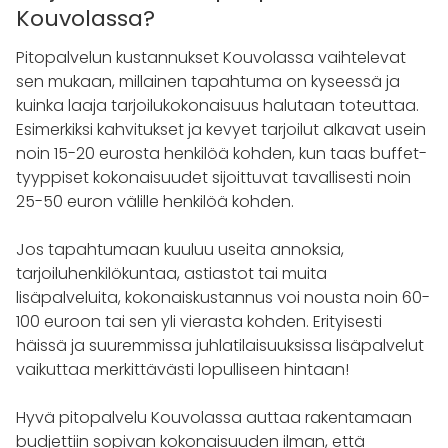
Kouvolassa?
Pitopalvelun kustannukset Kouvolassa vaihtelevat
sen mukaan, millainen tapahtuma on kyseessä ja
kuinka laaja tarjoilukokonaisuus halutaan toteuttaa.
Esimerkiksi kahvitukset ja kevyet tarjoilut alkavat usein
noin 15-20 eurosta henkilöä kohden, kun taas buffet-
tyyppiset kokonaisuudet sijoittuvat tavallisesti noin
25-50 euron välille henkilöä kohden.
Jos tapahtumaan kuuluu useita annoksia,
tarjoiluhenkilökuntaa, astiastot tai muita
lisäpalveluita, kokonaiskustannus voi nousta noin 60-
100 euroon tai sen yli vierasta kohden. Erityisesti
häissä ja suuremmissa juhlatilaisuuksissa lisäpalvelut
vaikuttaa merkittävästi lopulliseen hintaan!
Hyvä pitopalvelu Kouvolassa auttaa rakentamaan
budjettiin sopivan kokonaisuuden ilman, että