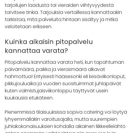
tarjoilujen laadusta tai vieraiden viihtyvyydestä
tarvitsee tinkiä. Tarjouksia vertaillessa kannattaakin
tarkistaa, mitä palveluita hintaan sisältyy ja mitkä
veloitetaan erikseen.
Kuinka aikaisin pitopalvelu
kannattaa varata?
Pitopalvelu kannattaa varata heti, kun tapahtuman
päivämäärä, paikka ja vierasmäärä alkavat
hahmottua! Erityisesti hääsesonki eli kesäviikonloput,
pikkujouluaika ja vuoden suosituimmat juhlapäivät
kuten valmistujaisviikonloppu täyttyvät usein
kuukausia etukäteen.
Pienemmissä tilaisuuksissa sopiva catering voi löytyä
lyhyemmälläkin varoitusajalla, mutta suurempien
juhlakokonaisuuksien kohdalla aikainen liikkeellelähtö