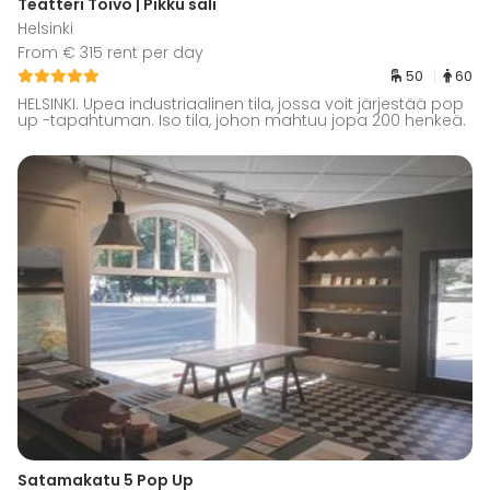
Teatteri Toivo | Pikku sali
Helsinki
From € 315 rent per day
50
60
HELSINKI. Upea industriaalinen tila, jossa voit järjestää pop
up -tapahtuman. Iso tila, johon mahtuu jopa 200 henkeä.
Satamakatu 5 Pop Up