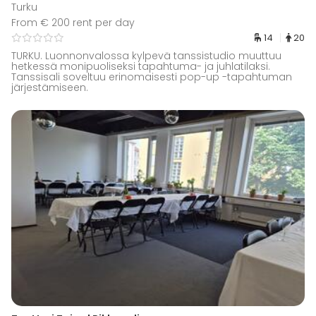
Turku
From € 200 rent per day
14
20
TURKU. Luonnonvalossa kylpevä tanssistudio muuttuu
hetkessä monipuoliseksi tapahtuma- ja juhlatilaksi.
Tanssisali soveltuu erinomaisesti pop-up -tapahtuman
järjestämiseen.