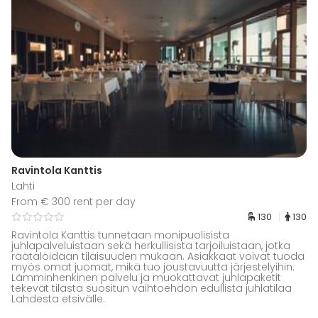
Ravintola Kanttis
Lahti
From € 300 rent per day
130
130
Ravintola Kanttis tunnetaan monipuolisista
juhlapalveluistaan sekä herkullisista tarjoiluistaan, jotka
räätälöidään tilaisuuden mukaan. Asiakkaat voivat tuoda
myös omat juomat, mikä tuo joustavuutta järjestelyihin.
Lämminhenkinen palvelu ja muokattavat juhlapaketit
tekevät tilasta suositun vaihtoehdon edullista juhlatilaa
Lahdesta etsivälle.