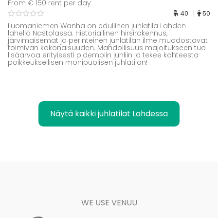
From € 150 rent per day
40
50
Luomaniemen Wanha on edullinen juhlatila Lahden
lähellä Nastolassa. Historiallinen hirsirakennus,
järvimaisemat ja perinteinen juhlatilan ilme muodostavat
toimivan kokonaisuuden. Mahdollisuus majoitukseen tuo
lisäarvoa erityisesti pidempiin juhliin ja tekee kohteesta
poikkeuksellisen monipuolisen juhlatilan!
Näytä kaikki juhlatilat Lahdessa
WE USE VENUU