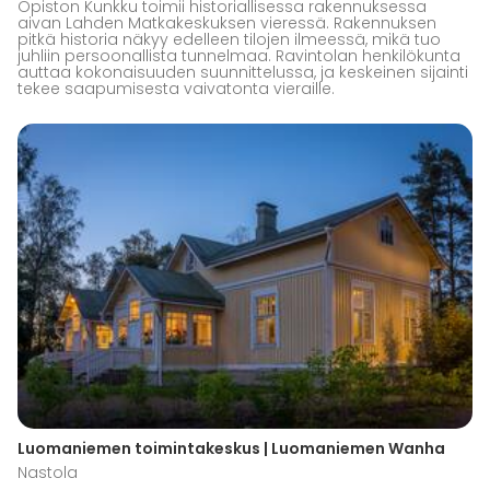
Opiston Kunkku toimii historiallisessa rakennuksessa
aivan Lahden Matkakeskuksen vieressä. Rakennuksen
pitkä historia näkyy edelleen tilojen ilmeessä, mikä tuo
juhliin persoonallista tunnelmaa. Ravintolan henkilökunta
auttaa kokonaisuuden suunnittelussa, ja keskeinen sijainti
tekee saapumisesta vaivatonta vieraille.
Luomaniemen toimintakeskus | Luomaniemen Wanha
Nastola