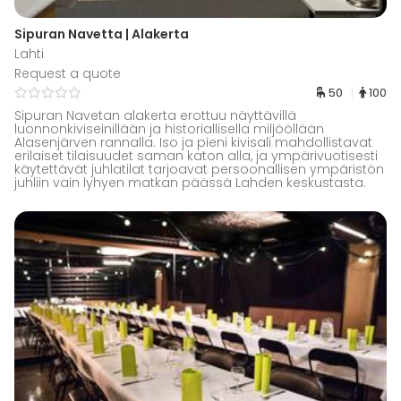
Sipuran Navetta | Alakerta
Lahti
Request a quote
50
100
Sipuran Navetan alakerta erottuu näyttävillä
luonnonkiviseinillään ja historiallisella miljööllään
Alasenjärven rannalla. Iso ja pieni kivisali mahdollistavat
erilaiset tilaisuudet saman katon alla, ja ympärivuotisesti
käytettävät juhlatilat tarjoavat persoonallisen ympäristön
juhliin vain lyhyen matkan päässä Lahden keskustasta.