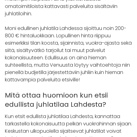
omatoimitiloista kattavasti palveluita sisältäviin
juhlatiloihin.
Moni edullinen juhlatila Lahdessa sijoittuu noin 200-
800 € hintaluokkaan. Lopullinen hinta riippuu
esimerkiksi tilan koosta, sijainnista, vuokra-ajasta sekä
siitä, sisältyvätkö tarjoilut tai muut palvelut
kokonaisuuteen. Edullisuus on aina hieman
suhteellista, mutta Venuusta löytyy vaihtoehtoja niin
pienellä budjetilla järjestettäviin juhliin kuin hieman
kattavampia palveluita etsiville!
Mitä ottaa huomioon kun etsii
edullista juhlatilaa Lahdesta?
Kun etsit edullista juhlatilaa Lahdesta, kannattaa
tarkastella kokonaisuutta pelkän vuokrahinnan sijaan.
Keskustan ulkopuolella sijaitsevat juhlatilat voivat