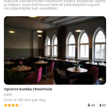
hoituvat vaivattomasti ravintolan kautta. Keskeinen sijainti
ja helppo saavutettavuus tekevät järjestelyistä sujuvia
niin järjestäjälle kuin vieraillekin.
Opiston Kunkku | Ravintola
Lahti
From € 100 rent per day
59
60