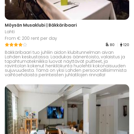
Möysän Musaklubi | Bäkkäribaari
Lahti
From € 200 rent per day
80
120
Bäkkäribaari tuo juhliin aidon klubitunnelman aivan
Lahden keskustassa. Laadukas äänentoisto, valaistus ja
tapahtumatekniikka luovat näyttävät puitteet, ja
ravintolan kokenut henkilökunta huolehtii kokonaisuuden
sujuvuudesta. Tämä on yksi Lahden persoonallisimmista
vaihtoehdoista perinteisten juhlatilojen rinnalla!