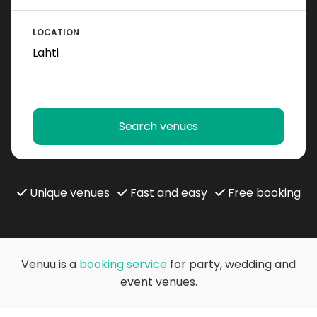
LOCATION
Search venues
Unique venues
Fast and easy
Free booking
Venuu is a
booking service
for party, wedding and
event venues.