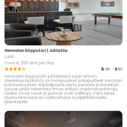
Hennalan kirpputori | Juhlatila
Lahti
From € 250 rent per day
30
50
Hennalan Kirpputorin juhlatilassa saat rennon
oleskeluympäristön ja monipuoliset juhlapuitteet samaan
kokonaisuuteen. Biljardipöytä, darts, karaoke ja baaritiski
tuovat juhliin tekemistä ilman erillisiä ohjelmahankintoja.
Lisäksi omat ruoat ja juomat ovat sallittuja, mikä tekee
tilasta kiinnostavan vaihtoehdon budjettitietoiselle
järjestäjälle.