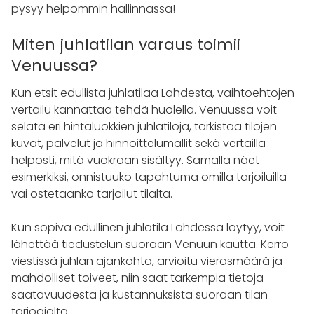
pysyy helpommin hallinnassa!
Miten juhlatilan varaus toimii
Venuussa?
Kun etsit edullista juhlatilaa Lahdesta, vaihtoehtojen
vertailu kannattaa tehdä huolella. Venuussa voit
selata eri hintaluokkien juhlatiloja, tarkistaa tilojen
kuvat, palvelut ja hinnoittelumallit sekä vertailla
helposti, mitä vuokraan sisältyy. Samalla näet
esimerkiksi, onnistuuko tapahtuma omilla tarjoiluilla
vai ostetaanko tarjoilut tilalta.
Kun sopiva edullinen juhlatila Lahdessa löytyy, voit
lähettää tiedustelun suoraan Venuun kautta. Kerro
viestissä juhlan ajankohta, arvioitu vierasmäärä ja
mahdolliset toiveet, niin saat tarkempia tietoja
saatavuudesta ja kustannuksista suoraan tilan
tarjoajalta.