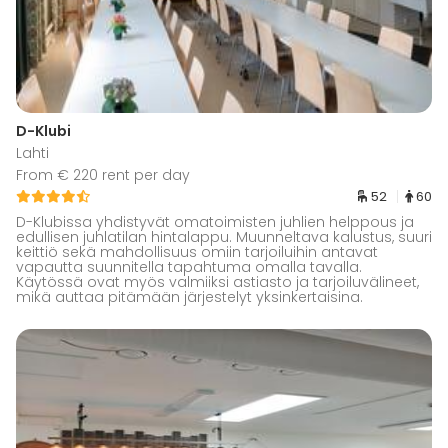
D-Klubi
Lahti
From € 220 rent per day
52
60
D-Klubissa yhdistyvät omatoimisten juhlien helppous ja
edullisen juhlatilan hintalappu. Muunneltava kalustus, suuri
keittiö sekä mahdollisuus omiin tarjoiluihin antavat
vapautta suunnitella tapahtuma omalla tavalla.
Käytössä ovat myös valmiiksi astiasto ja tarjoiluvälineet,
mikä auttaa pitämään järjestelyt yksinkertaisina.