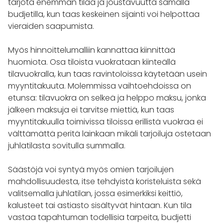
tarjota enemmän tilaa ja joustavuutta samalla
budjetilla, kun taas keskeinen sijainti voi helpottaa
vieraiden saapumista.
Myös hinnoittelumalliin kannattaa kiinnittää
huomiota. Osa tiloista vuokrataan kiinteällä
tilavuokralla, kun taas ravintoloissa käytetään usein
myyntitakuuta. Molemmissa vaihtoehdoissa on
etunsa: tilavuokra on selkeä ja helppo maksu, jonka
jälkeen maksuja ei tarvitse miettiä, kun taas
myyntitakuulla toimivissa tiloissa erillistä vuokraa ei
välttämättä peritä lainkaan mikäli tarjoiluja ostetaan
juhlatilasta sovitulla summalla.
Säästöjä voi syntyä myös omien tarjoilujen
mahdollisuudesta, itse tehdyistä koristeluista sekä
valitsemalla juhlatilan, jossa esimerkiksi keittiö,
kalusteet tai astiasto sisältyvät hintaan. Kun tila
vastaa tapahtuman todellisia tarpeita, budjetti