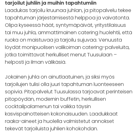
tarjoilut juhliin ja muihin tapahtumiin
Laadukas tarjoilu kruunaa juhlan, ja pitopalvelu tekee
tapahtuman järjestämisestä helppoa ja vaivatonta.
Olipa kyseessä häät, syntymäpäivät, yritystilaisuus
tai muu juhla, ammattimainen catering huolehtii, että
ruoka on maistuvaa ja tarjoilu sujuvaa. Venuusta
löydät monipuolisen valikoiman catering-palveluita,
jotka toimittavat herkulliset menut Tuusulaan –
helposti ja ilman välikäsiä.
Jokainen juhla on ainutlaatuinen, ja siksi myös
tarjoilujen tulisi olla juuri tapahtuman luonteeseen
sopivia. Pitopalvelut Tuusulassa tarjoavat perinteisen
pitopöydän, modernin buffetin, herkullisen
cocktailpalamenun tai vaikka täysin
kasvispainotteisen kokonaisuuden. Laadukkaat
raaka-aineet ja huolella valmistetut annokset
tekevät tarjoiluista juhlien kohokohdan.