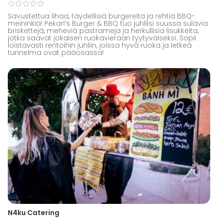
Savustettua lihaa, täydellisiä burgereita ja rehtiä BBQ-
meininkiä! Pekari’s Burger & BBQ tuo juhliisi suussa sulavia
briskettejä, meheviä pastrameja ja herkullisia lisukkeita,
jotka saavat jokaisen ruokavieraan tyytyväiseksi. Sopii
loistavasti rentoihin juhliin, joissa hyvä ruoka ja letkeä
tunnelma ovat pääosassa!
N4ku Catering