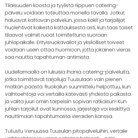
Tilaisuuden koosta ja tyylistä riippuen catering-
palvelu voidaan toteuttaa monella tavalla. Jotkut
haluavat kattavan palvelun, jossa kokit ja tarjoilijat
huolehtivat kaikesta kattauksesta asti, kun taas toiset
tilaavat valmiit ruoat toimitettuna suoraan
juhlapaikalle. Erityisruokavaliot ja yksilölliset toiveet
voidaan usein ottaa huomioon, jotta jokainen vieras
saa nauttia tapahtuman antimista.
Uudellamaalla on lukuisia ihania catering-palveluita,
jotka toimittavat tarjoiluja Tuusulaan vain pienen
matkan päästä. Ruokailun suunnittelu helpottuu, kun
vaihtoehtoja voi vertailla kätevästi yhdestä paikasta
ja valita juuri omiin tarpeisiin sopivan ratkaisun! Kun
juhlan tarjoilut ovat kunnossa, järjestäjä voi keskittyä
nauttimaan tapahtumasta vieraiden kanssa.
Tutustu Venuussa Tuusulan pitopalveluihin, vertaile