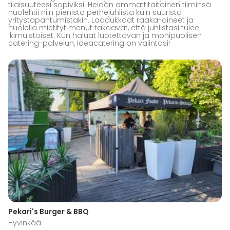
tilaisuuteesi sopiviksi. Heidän ammattitaitoinen tiiminsä
huolehtii niin pienistä perhejuhlista kuin suurista
yritystapahtumistakin. Laadukkaat raaka-aineet ja
huolella mietityt menut takaavat, että juhlistasi tulee
ikimuistoiset. Kun haluat luotettavan ja monipuolisen
catering-palvelun, Ideacatering on valintasi!
Pekari's Burger & BBQ
Hyvinkää