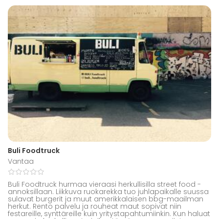
Buli Foodtruck
Vantaa
Buli Foodtruck hurmaa vieraasi herkullisilla street food -
annoksillaan. Liikkuva ruokarekka tuo juhlapaikalle suussa
sulavat burgerit ja muut amerikkalaisen bbg-maailman
herkut. Rento palvelu ja rouheat maut sopivat niin
festareille, synttäreille kuin yritystapahtumiinkin. Kun haluat