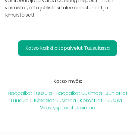
vaihtoehtoja ja varaa catering helposti – näin
varmistat, että juhlistasi tulee onnistuneet ja
ikimuistoiset!
Katso kaikki pitopalvelut Tuusulassa
Katso myös:
Hääpaikat Tuusula
|
Hääpaikat Uusimaa
|
Juhlatilat
Tuusula
|
Juhlatilat Uusimaa
|
Kokostilat Tuusula
|
Virkistyspäivät Uusimaa