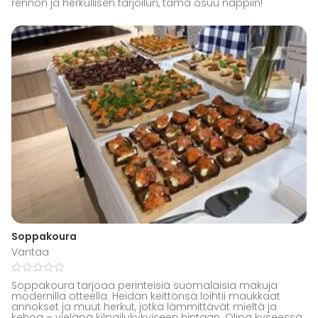
rennon ja herkullisen tarjoilun, tämä osuu nappiin!
Soppakoura
Vantaa
Soppakoura tarjoaa perinteisiä suomalaisia makuja
modernilla otteella. Heidän keittönsä loihtii maukkaat
annokset ja muut herkut, jotka lämmittävät mieltä ja
kehoa – vieläpä kilpailukykyiseen hintaan. Olipa kyseessä