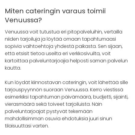
Miten cateringin varaus toimii
Venuussa?
Venuussa voit tutustua eri pitopalveluihin, vertailla
niiden tarjoiluja ja löytää omaan tapahtumaasi
sopivia vaihtoehtoja yhdestä paikasta. Sen sijaan,
että etsisit tietoa useilta eri verkkosivuilta, voit
kartoittaa palveluntarjoajia helposti saman palvelun
kautta.
Kun löydät kiinnostavan cateringin, voit lähettää sille
tarjouspyynnön suoraan Venuussa. Kerro viestissä
esimerkiksi tapahtuman päivämäärä, budjetti, sijainti,
vierasmäärä sekä toiveet tarjoiluista. Näin
palveluntarjoajat pystyvät tekemään
mahdollisimman osuvia ehdotuksia juuri sinun
tilaisuuttasi varten.