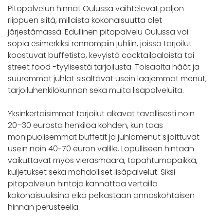
Pitopalvelun hinnat Oulussa vaihtelevat paljon
riippuen siitä, millaista kokonaisuutta olet
järjestämässä. Edullinen pitopalvelu Oulussa voi
sopia esimerkiksi rennompiin juhliin, joissa tarjoilut
koostuvat buffetista, kevyistä cocktailpaloista tai
street food -tyylisestä tarjoilusta. Toisaalta häät ja
suuremmat juhlat sisältävät usein laajemmat menut,
tarjoiluhenkilökunnan sekä muita lisäpalveluita.
Yksinkertaisimmat tarjoilut alkavat tavallisesti noin
20–30 eurosta henkilöä kohden, kun taas
monipuolisemmat buffetit ja juhlamenut sijoittuvat
usein noin 40-70 euron välille. Lopulliseen hintaan
vaikuttavat myös vierasmäärä, tapahtumapaikka,
kuljetukset sekä mahdolliset lisäpalvelut. Siksi
pitopalvelun hintoja kannattaa vertailla
kokonaisuuksina eikä pelkästään annoskohtaisen
hinnan perusteella.