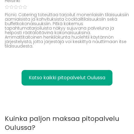
Helsinki
Picnic Catering toteuttaa tarjoilut monenlaisiin tilaisuuksiin
aamiaisista ja kahvituksista cocktailtilaisuuksiin sekä
buffetkokonaisuuksiin. Pitkä kokemus
tapahtumatarjoiluista näkyy sujuvana palveluna ja
helposti räätälöitävinä kokonaisuuksina.
Ammattitaitoinen henkilökunta huolehtii käytännön
järjestelyistä, jotta järjestäjä voi keskittyä nauttimaan itse
tilaisuudesta.
Katso kaikki pitopalvelut Oulussa
Kuinka paljon maksaa pitopalvelu
Oulussa?