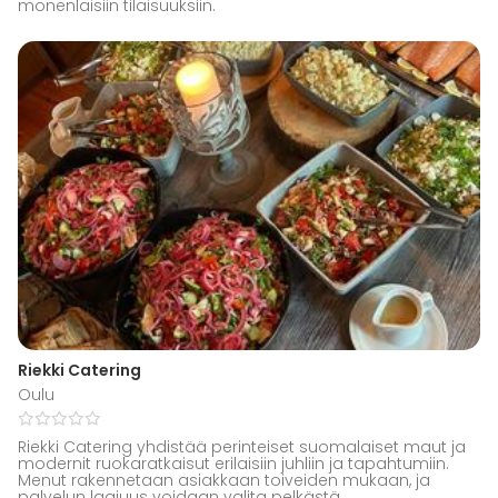
monenlaisiin tilaisuuksiin.
Riekki Catering
Oulu
Riekki Catering yhdistää perinteiset suomalaiset maut ja
modernit ruokaratkaisut erilaisiin juhliin ja tapahtumiin.
Menut rakennetaan asiakkaan toiveiden mukaan, ja
palvelun laajuus voidaan valita pelkästä