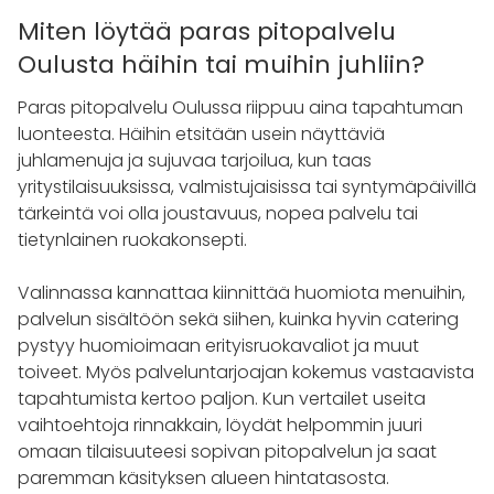
Miten löytää paras pitopalvelu
Oulusta häihin tai muihin juhliin?
Paras pitopalvelu Oulussa riippuu aina tapahtuman
luonteesta. Häihin etsitään usein näyttäviä
juhlamenuja ja sujuvaa tarjoilua, kun taas
yritystilaisuuksissa, valmistujaisissa tai syntymäpäivillä
tärkeintä voi olla joustavuus, nopea palvelu tai
tietynlainen ruokakonsepti.
Valinnassa kannattaa kiinnittää huomiota menuihin,
palvelun sisältöön sekä siihen, kuinka hyvin catering
pystyy huomioimaan erityisruokavaliot ja muut
toiveet. Myös palveluntarjoajan kokemus vastaavista
tapahtumista kertoo paljon. Kun vertailet useita
vaihtoehtoja rinnakkain, löydät helpommin juuri
omaan tilaisuuteesi sopivan pitopalvelun ja saat
paremman käsityksen alueen hintatasosta.