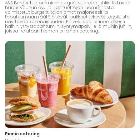
J&S Burger tuo premiumburgerit suoraan juhliin liikkuvan
burgervaunun avulla. Lähituottajan luomulihasta
valmistetut burgerit, talon omat majoneesit ja
tapahtumaan räätälöitävät lisukkeet tekevät tarjoiluista
näyttävän kokonaisuuden. Palvelu sopii erinomaisesti
häihin, yritystapahtumiin, syntymäpäiville ja muihin juhliin,
joissa halutaan hieman erilainen catering.
Picnic catering