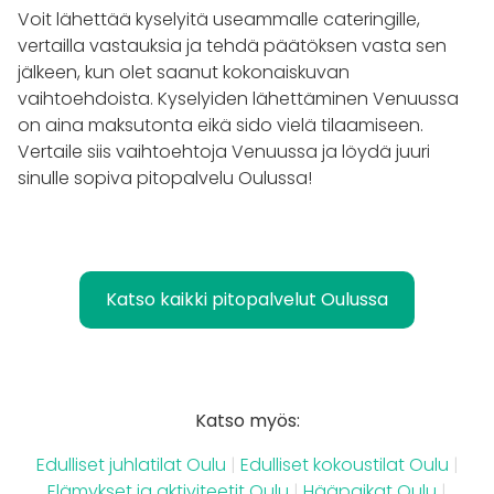
Voit lähettää kyselyitä useammalle cateringille,
vertailla vastauksia ja tehdä päätöksen vasta sen
jälkeen, kun olet saanut kokonaiskuvan
vaihtoehdoista. Kyselyiden lähettäminen Venuussa
on aina maksutonta eikä sido vielä tilaamiseen.
Vertaile siis vaihtoehtoja Venuussa ja löydä juuri
sinulle sopiva pitopalvelu Oulussa!
Katso kaikki pitopalvelut Oulussa
Katso myös:
Edulliset juhlatilat Oulu
|
Edulliset kokoustilat Oulu
|
Elämykset ja aktiviteetit Oulu
|
Hääpaikat Oulu
|