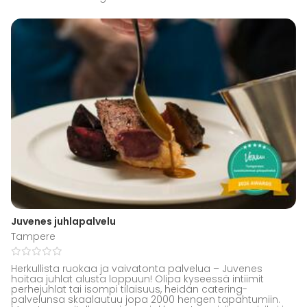
Juvenes juhlapalvelu
Tampere
Herkullista ruokaa ja vaivatonta palvelua – Juvenes
hoitaa juhlat alusta loppuun! Olipa kyseessä intiimit
perhejuhlat tai isompi tilaisuus, heidän catering-
palvelunsa skaalautuu jopa 2000 hengen tapahtumiin.