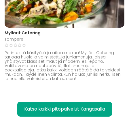
Myllärit Catering
Tampere
Perinteistä käsityötä ja aitoa makua! Myllärit Catering
tarjoaa huolella valmistettuja juhlamenuja, joissa
yhdistyvät klassiset maut ja moderni esillepano.
Valittavana on noutopöytiä, illallismenuja ja
cocktailpaloja, jotka kaikki voidaan räätälöidä toiveidesi
mukaan. Täydellinen valinta, kun haluat juhliisi herkullisen
ja huolella valmistetun kattauksen!
Katso kaikki pitopalvelut Kangasalla