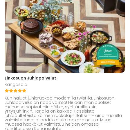
Linkosuon Juhlapalvelut
Kangasala
Kun haluat juhlaruokaa modernilla twistillä, Linkosuon
Juhlapalvelut on nappivalinta! Heidän monipuoliset
menunsa sopivat niin häihin, synttäreille kuin
yritysjuhliinkin. Tarjolla on kaikkea klassisista
juhlabuffeteista kolmen ruokalajin illallisiin – aina huolella
valmistettuna ja laadukkaista raaka-aineista. Muun
muassa hääkakut valmistuu heidän omassa
konditoriassa Kangasalalla!