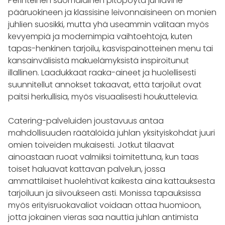
Perinteinen suomalainen pitopöytä juhlavine
pääruokineen ja klassisine leivonnaisineen on monien
juhlien suosikki, mutta yhä useammin valitaan myös
kevyempiä ja modernimpia vaihtoehtoja, kuten
tapas-henkinen tarjoilu, kasvispainotteinen menu tai
kansainvälisistä makuelämyksistä inspiroitunut
illallinen. Laadukkaat raaka-aineet ja huolellisesti
suunnitellut annokset takaavat, että tarjoilut ovat
paitsi herkullisia, myös visuaalisesti houkuttelevia.
Catering-palveluiden joustavuus antaa
mahdollisuuden räätälöidä juhlan yksityiskohdat juuri
omien toiveiden mukaisesti. Jotkut tilaavat
ainoastaan ruoat valmiiksi toimitettuna, kun taas
toiset haluavat kattavan palvelun, jossa
ammattilaiset huolehtivat kaikesta aina kattauksesta
tarjoiluun ja siivoukseen asti. Monissa tapauksissa
myös erityisruokavaliot voidaan ottaa huomioon,
jotta jokainen vieras saa nauttia juhlan antimista