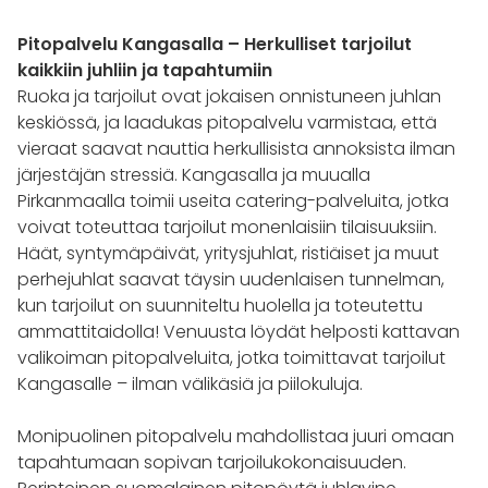
Pitopalvelu Kangasalla – Herkulliset tarjoilut
kaikkiin juhliin ja tapahtumiin
Ruoka ja tarjoilut ovat jokaisen onnistuneen juhlan
keskiössä, ja laadukas pitopalvelu varmistaa, että
vieraat saavat nauttia herkullisista annoksista ilman
järjestäjän stressiä. Kangasalla ja muualla
Pirkanmaalla toimii useita catering-palveluita, jotka
voivat toteuttaa tarjoilut monenlaisiin tilaisuuksiin.
Häät, syntymäpäivät, yritysjuhlat, ristiäiset ja muut
perhejuhlat saavat täysin uudenlaisen tunnelman,
kun tarjoilut on suunniteltu huolella ja toteutettu
ammattitaidolla! Venuusta löydät helposti kattavan
valikoiman pitopalveluita, jotka toimittavat tarjoilut
Kangasalle – ilman välikäsiä ja piilokuluja.
Monipuolinen pitopalvelu mahdollistaa juuri omaan
tapahtumaan sopivan tarjoilukokonaisuuden.