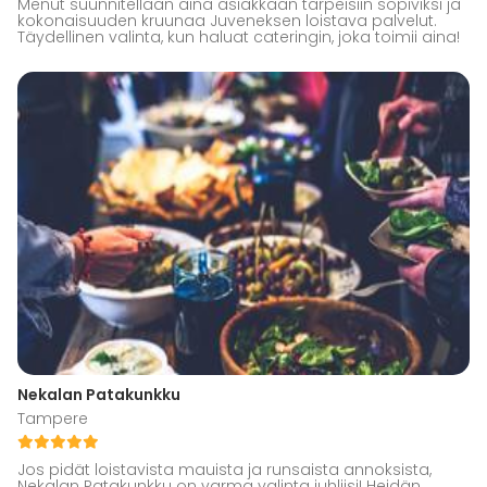
Menut suunnitellaan aina asiakkaan tarpeisiin sopiviksi ja
kokonaisuuden kruunaa Juveneksen loistava palvelut.
Täydellinen valinta, kun haluat cateringin, joka toimii aina!
Nekalan Patakunkku
Tampere
Jos pidät loistavista mauista ja runsaista annoksista,
Nekalan Patakunkku on varma valinta juhliisi! Heidän