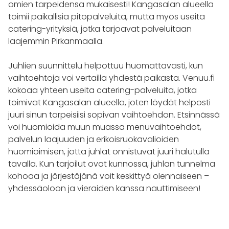
omien tarpeidensa mukaisesti! Kangasalan alueella
toimii paikallisia pitopalveluita, mutta myös useita
catering-yrityksiä, jotka tarjoavat palveluitaan
laajemmin Pirkanmaalla.
Juhlien suunnittelu helpottuu huomattavasti, kun
vaihtoehtoja voi vertailla yhdestä paikasta. Venuu.fi
kokoaa yhteen useita catering-palveluita, jotka
toimivat Kangasalan alueella, joten löydät helposti
juuri sinun tarpeisiisi sopivan vaihtoehdon. Etsinnässä
voi huomioida muun muassa menuvaihtoehdot,
palvelun laajuuden ja erikoisruokavalioiden
huomioimisen, jotta juhlat onnistuvat juuri halutulla
tavalla. Kun tarjoilut ovat kunnossa, juhlan tunnelma
kohoaa ja järjestäjänä voit keskittyä olennaiseen –
yhdessäoloon ja vieraiden kanssa nauttimiseen!