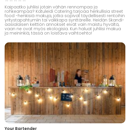
Kaipaatko juhliisi jotain vähän rennompaa ja
rohkeampaa? Katuleidi Catering tarjoaa herkullisia street
food -henkisiä makuja, jotka sopivat täydellisesti rentoihin
yritystapahtumiin tai vaikkapa synttäreille. Heidän Skandi-
aasialaisen keittiön annokset eivät vain maistu hyvältä,
vaan ne ovat myös ekologisia. Kun haluat juhliisi makua
ja meininkiä, tässä on loistava vaihtoehto!
Your Bartender