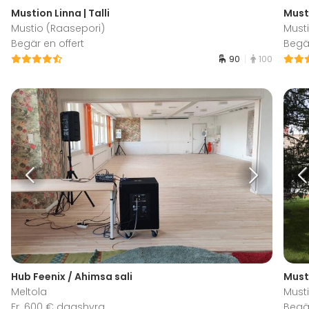
Mustion Linna | Talli
Musti
Mustio (Raasepori)
Must
Begär en offert
Begär
90
100
Hub Feenix / Ahimsa sali
Must
Meltola
Must
Fr. 600 € dagshyra
Begär