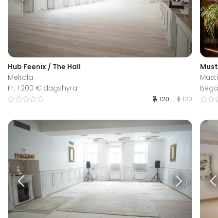
Hub Feenix / The Hall
Must
Meltola
Must
Fr. 1 200 € dagshyra
Begär
120
120