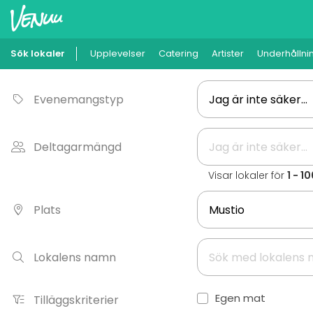
Sök lokaler
Upplevelser
Catering
Artister
Underhållni
Evenemangstyp
Deltagarmängd
Visar lokaler för
1 - 1
Plats
Lokalens namn
Egen mat
Tilläggskriterier