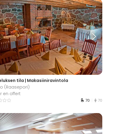
luksen tila | Makasiiniravintola
io (Raasepori)
 en offert
70
70