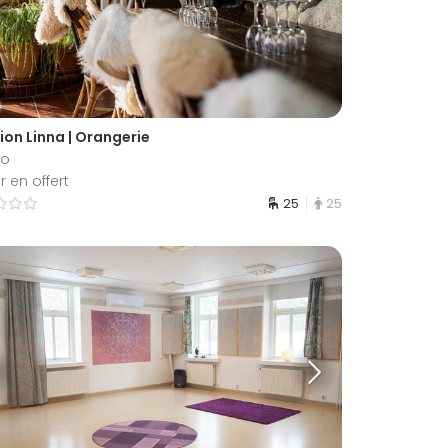
ion Linna | Orangerie
io
 en offert
25
25