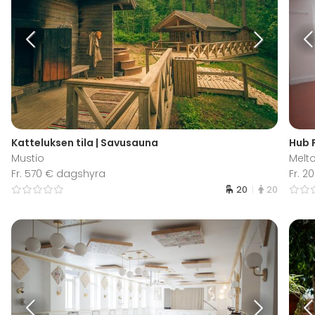
Katteluksen tila | Savusauna
Hub F
Mustio
Melt
Fr. 570 € dagshyra
Fr. 
20
20