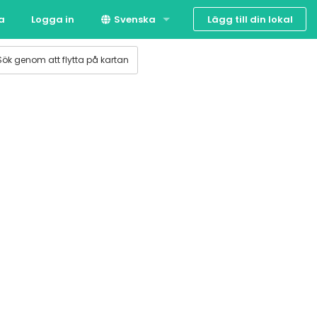
Lägg till din lokal
ta
Logga in
Svenska
Suomi
Sök genom att flytta på kartan
English