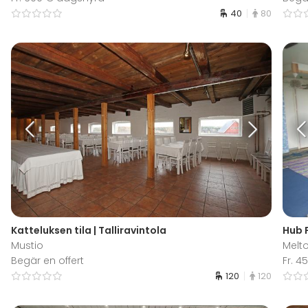
40
80
Katteluksen tila | Talliravintola
Hub 
Mustio
Melt
Begär en offert
Fr. 
120
120