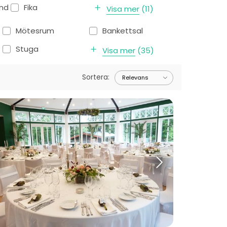
ånd
Fika
Visa mer
(
11
)
Mötesrum
Bankettsal
Stuga
Visa mer
(
35
)
Sortera
: