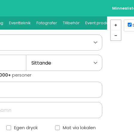
Minneslis
ng
Eventteknik
Fotografer
Tillbehör
Event produktion
0000+
personer
Egen dryck
Mat via lokalen