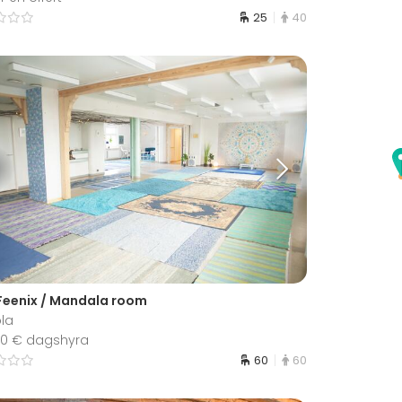
25
40
Feenix / Mandala room
ola
450 € dagshyra
60
60