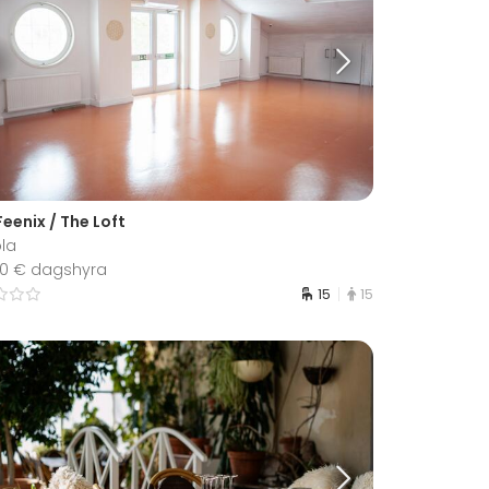
eenix / The Loft
ola
200 € dagshyra
15
15