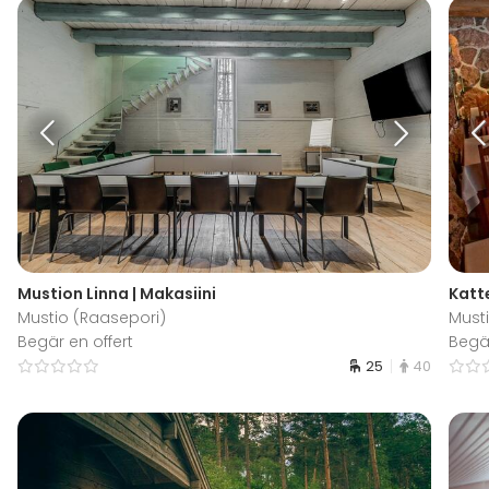
Mustion Linna | Makasiini
Katte
Mustio (Raasepori)
Must
Begär en offert
Begär
25
40