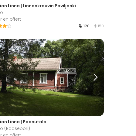
on Linna | Linnankrouvin Paviljonki
io
 en offert
120
150
ion Linna | Paanutalo
io (Raasepori)
 en offert