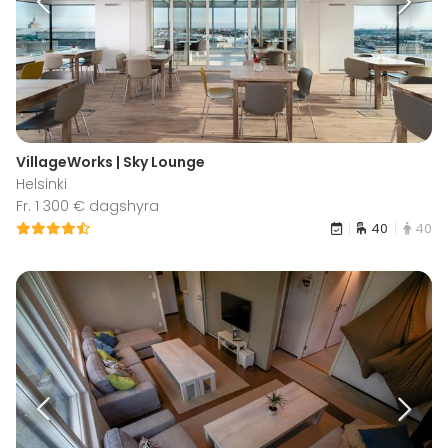
VillageWorks | Sky Lounge
Helsinki
Fr. 1 300 € dagshyra
40
40