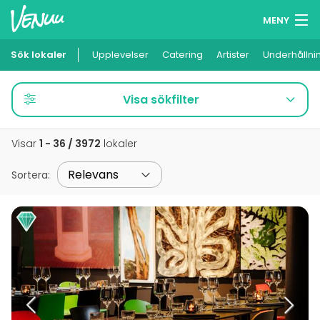
MENY
Sök lokaler
Upplevelser
Minneslista
Catering
Artister
Underhållni
Logga in
Visa sökfilter
Svenska
Visar
1 - 36 / 3972
lokaler
Lägg till din lokal
Sortera
: