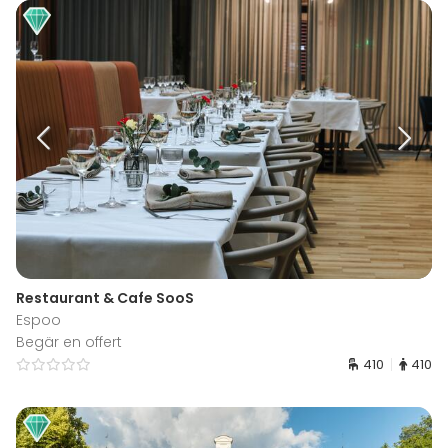
Restaurant & Cafe SooS
Espoo
Begär en offert
410
410