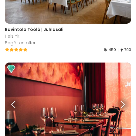
Ravintola Töölö | Juhlasali
Helsinki
Begär en offert
450
700