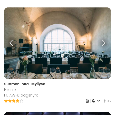
Suomenlinna | Myllysali
Helsinki
Fr. 759 € dagshyra
72
85