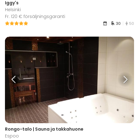
Iggy's
Helsinki
Fr. 120 € försäljningsgaranti
30
50
Rongo-talo | Sauna ja takkahuone
Espoo