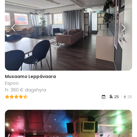
Musaamo Leppävaara
Espoo
Fr. 360 € dagshyra
25
25