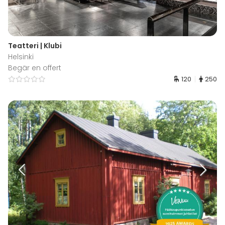
Teatteri | Klubi
Helsinki
Begär en offert
120
250