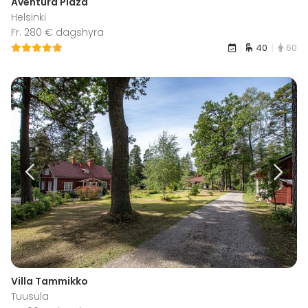
Aventura Plaza
Helsinki
Fr. 280 € dagshyra
40
60
Villa Tammikko
Tuusula