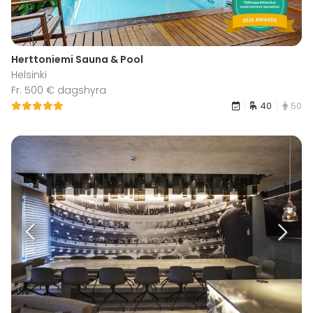
Herttoniemi Sauna & Pool
Helsinki
Fr. 500 € dagshyra
40
50