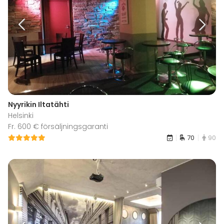
Nyyrikin Iltatähti
Helsinki
Fr. 600 € försäljningsgaranti
70
90