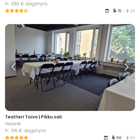
Fr. 290 € dagshyra
15
20
Teatteri Toivo | Pikku sali
Helsinki
Fr. 315 € dagshyra
50
60