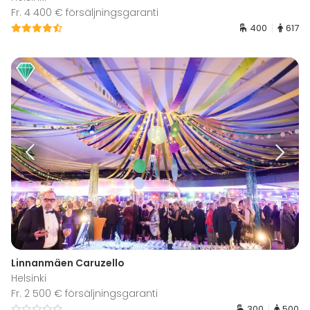
Fr. 4 400 € försäljningsgaranti
400
617
Linnanmäen Caruzello
Helsinki
Fr. 2 500 € försäljningsgaranti
300
500