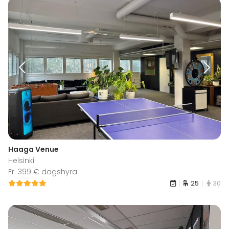
Haaga Venue
Helsinki
Fr. 399 € dagshyra
25
30