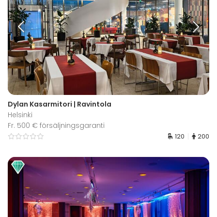
Dylan Kasarmitori | Ravintola
Helsinki
Fr. 500 € försäljningsgaranti
120
200