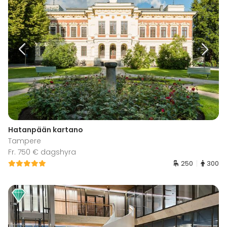
Hatanpään kartano
Tampere
Fr. 750 € dagshyra
250
300