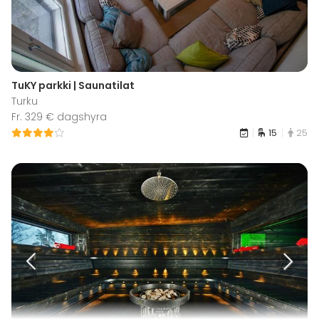
TuKY parkki | Saunatilat
Turku
Fr. 329 € dagshyra
15
25