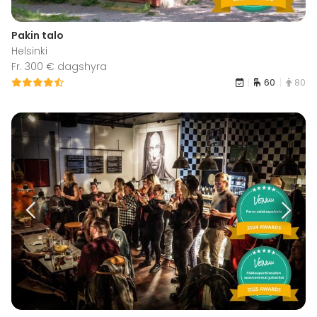
Pakin talo
Helsinki
Fr. 300 € dagshyra
60
80