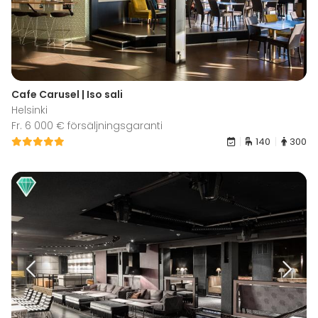
Cafe Carusel | Iso sali
Helsinki
Fr. 6 000 € försäljningsgaranti
140
300