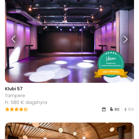
Klubi 57
Tampere
Fr. 580 € dagshyra
80
150