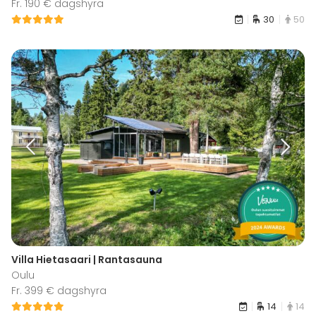
Fr. 190 € dagshyra
30
50
Villa Hietasaari | Rantasauna
Oulu
Fr. 399 € dagshyra
14
14