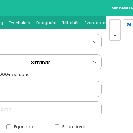
Minneslis
ng
Eventteknik
Fotografer
Tillbehör
Event produktion
0000+
personer
Egen mat
Egen dryck