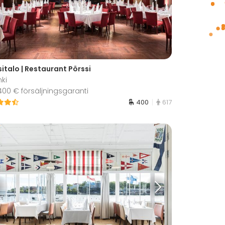
italo | Restaurant Pörssi
nki
 400 € försäljningsgaranti
400
617