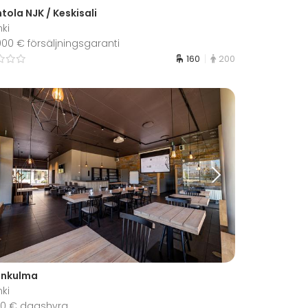
tola NJK / Keskisali
nki
 000 € försäljningsgaranti
160
200
onkulma
nki
860 € dagshyra