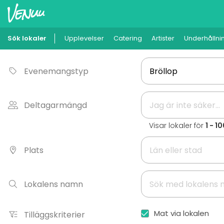
Sök lokaler
Upplevelser
Catering
Artister
Underhållni
Evenemangstyp
Deltagarmängd
Visar lokaler för
1 - 1
Plats
Lokalens namn
Mat via lokalen
Tilläggskriterier