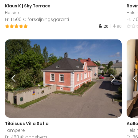
Klaus K | Sky Terrace
Ravin
Helsinki
Helsi
Fr. 1 500 € försäljningsgaranti
Fr. 7
20
90
Tilaisuus Villa Sofia
Aall
Tampere
Helsi
Fr. 480 € dagshyra
Fr. 