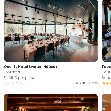
Quality Hotel Sveitsi | Hääsali
Food
Hyvinkää
Helsi
Fr. 69 € per person
Begär
200
200