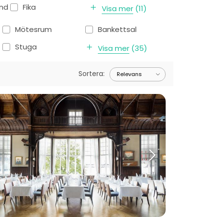
ånd
Fika
Visa mer
(
11
)
Mötesrum
Bankettsal
Stuga
Visa mer
(
35
)
Sortera
: