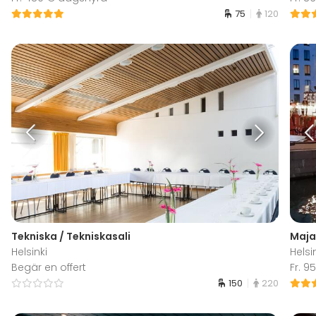
75
120
Tekniska / Tekniskasali
Maja
Helsinki
Helsi
Begär en offert
Fr. 
150
220