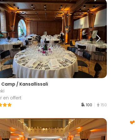
 Camp / Kansallissali
nki
 en offert
100
150