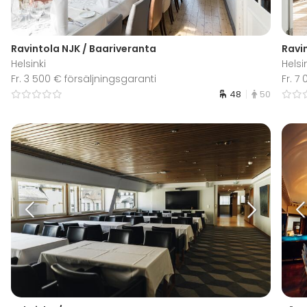
Ravintola NJK / Baariveranta
Ravi
Helsinki
Helsi
Fr. 3 500 € försäljningsgaranti
Fr. 7
48
50