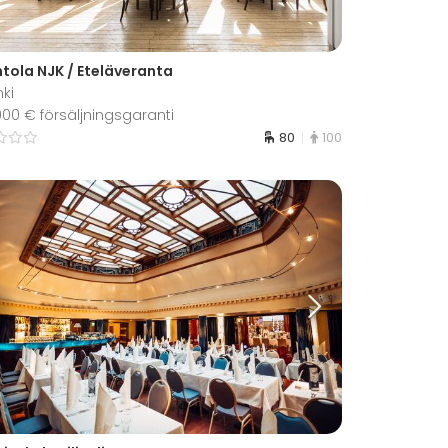
ntola NJK / Eteläveranta
nki
 000 € försäljningsgaranti
80
100