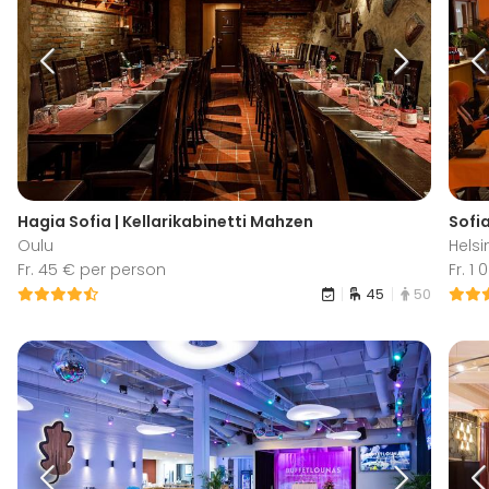
Hagia Sofia | Kellarikabinetti Mahzen
Sofia
Oulu
Helsi
Fr. 45 € per person
Fr. 1
45
50