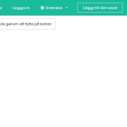
Lägg till din lokal
ta
Logga in
Svenska
Suomi
Sök genom att flytta på kartan
English