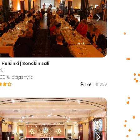
 Helsinki | Sonckin sali
nki
 000 € dagshyra
179
350