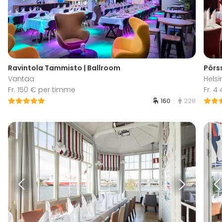
Ravintola Tammisto | Ballroom
Pörss
Vantaa
Helsi
Fr. 150 € per timme
Fr. 4
160
228