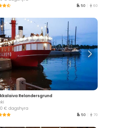
50
60
kkalaiva Relandersgrund
nki
950 € dagshyra
50
70