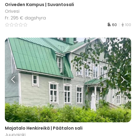
Oriveden Kampus | Suvantosali
Orivesi
Fr. 295 € dagshyra
60
100
Majatalo Henkireikä | Päätalon sali
Juupajoki