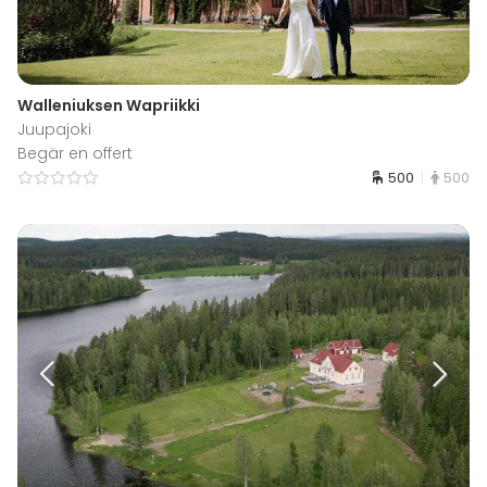
Walleniuksen Wapriikki
Juupajoki
Begär en offert
500
500