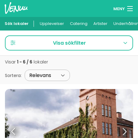
MENY
Sök lokaler
Upplevelser
Minneslista
Catering
Artister
Underhållni
Logga in
Visa sökfilter
Svenska
Visar
1 - 6 / 6
lokaler
Lägg till din lokal
Sortera
: