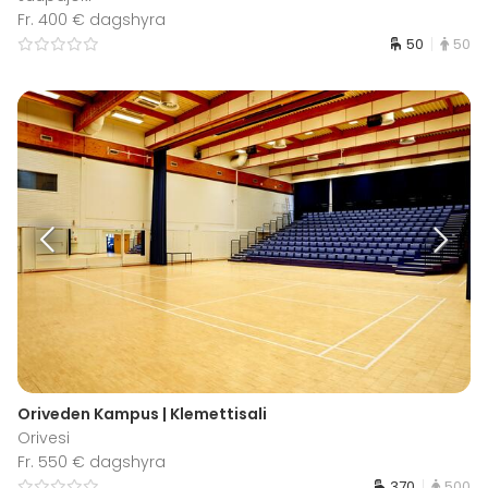
Fr. 400 € dagshyra
50
50
Oriveden Kampus | Klemettisali
Orivesi
Fr. 550 € dagshyra
370
500