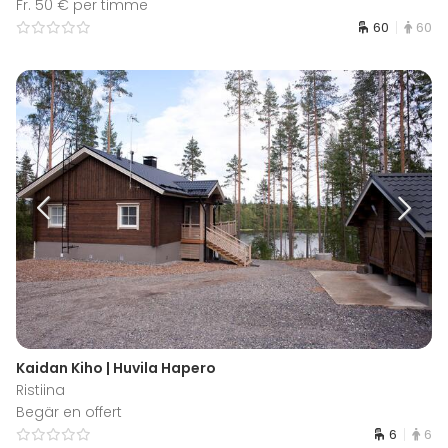
Fr. 50 € per timme
60
60
Kaidan Kiho | Huvila Hapero
Ristiina
Begär en offert
6
6