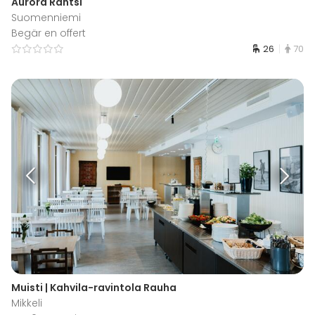
Aurora Räntsi
Suomenniemi
Begär en offert
26
70
Muisti | Kahvila-ravintola Rauha
Mikkeli