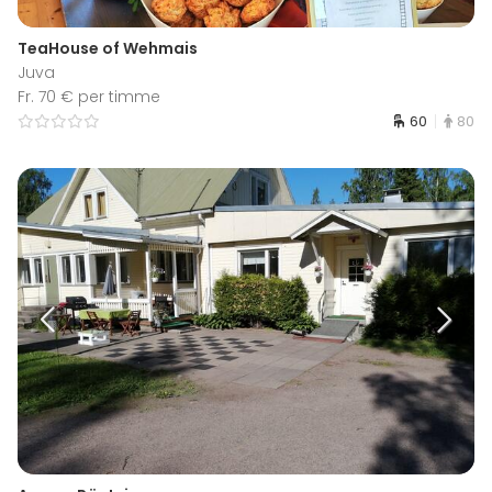
TeaHouse of Wehmais
Juva
Fr. 70 € per timme
60
80