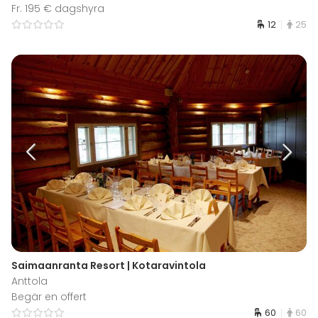
Fr. 195 € dagshyra
12
25
Saimaanranta Resort | Kotaravintola
Anttola
Begär en offert
60
60