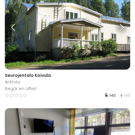
Seurojentalo Koivula
Anttola
Begär en offert
140
140