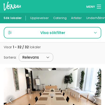
MENY
Sök lokaler
Upplevelser
Minneslista
Catering
Artister
Underhållni
Logga in
Visa sökfilter
Svenska
Visar
1 - 32 / 32
lokaler
Lägg till din lokal
Sortera
: