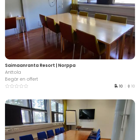
Saimaanranta Resort | Norppa
Anttola
Begär en offert
10
10