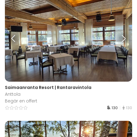
Saimaanranta Resort | Rantaravintola
Anttola
Begär en offert
130
130