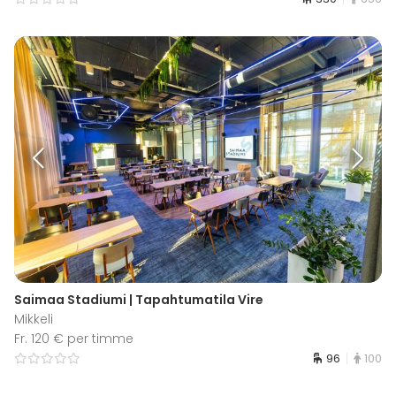
Saimaa Stadiumi | Tapahtumatila Vire
Mikkeli
Fr. 120 € per timme
96
100