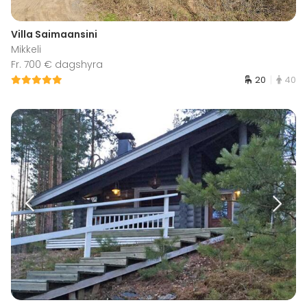
Villa Saimaansini
Mikkeli
Fr. 700 € dagshyra
20
40