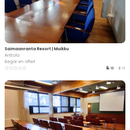
Saimaanranta Resort | Muikku
Anttola
Begär en offert
16
16