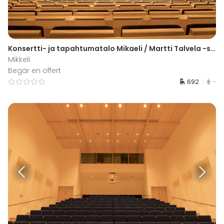
Konsertti- ja tapahtumatalo Mikaeli / Martti Talvela -sali
Mikkeli
Begär en offert
692
-