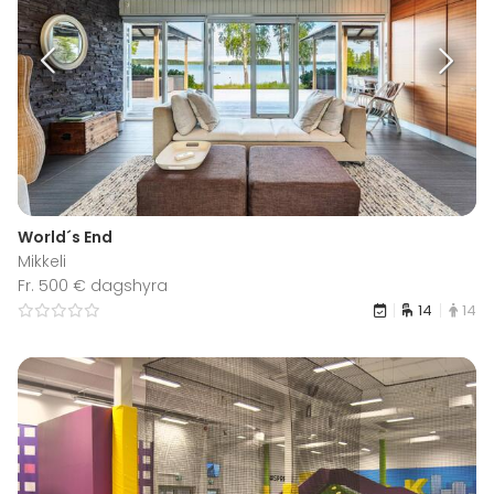
World´s End
Mikkeli
Fr. 500 € dagshyra
14
14