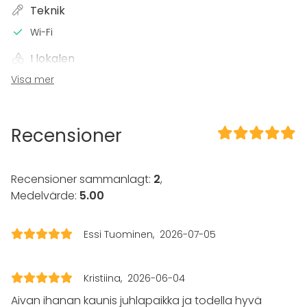
Teknik
Wi-Fi
I lokalen
Visa mer
Terrass
Trädgård
Utrustning
Recensioner
Servis
Evenemang
Recensioner sammanlagt:
2
,
Fest
Medelvärde:
5.00
Bröllop
Spa / relax / bastu
Essi Tuominen
2026-07-05
Middag / Lunch
Möte
Konferens
Kristiina
2026-06-04
Mässa / Utställning
Föreställning / show
Aivan ihanan kaunis juhlapaikka ja todella hyvä