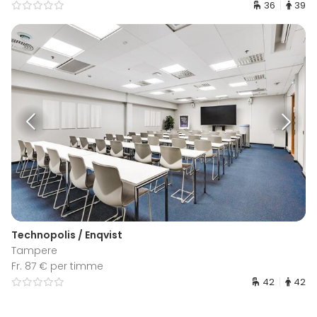
36
39
Technopolis / Enqvist
Tampere
Fr. 87 € per timme
42
42