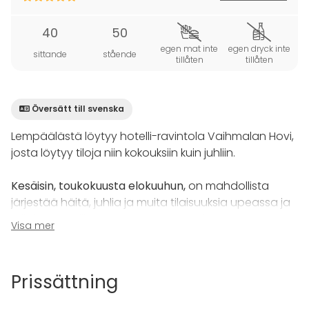
40
50
egen mat inte
egen dryck inte
sittande
stående
tillåten
tillåten
Översätt till svenska
Lempäälästä löytyy hotelli-ravintola Vaihmalan Hovi,
josta löytyy tiloja niin kokouksiin kuin juhliin.
Kesäisin, toukokuusta elokuuhun,
on mahdollista
järjestää häitä, juhlia ja muita tilaisuuksia upeassa ja
erilaisessa miljöössä - puutarhapaviljongissa.
Visa mer
Puutarhapaviljonki palvelee juhla- ja kokouspaikkana
lämpimään
vuodenaikaan. Tilassa on mahdollista
juhlia jopa 60 vieraan kesken.
Prissättning
Istuvan ruokailun pystymme toteuttamaan max. 40
henkilölle.