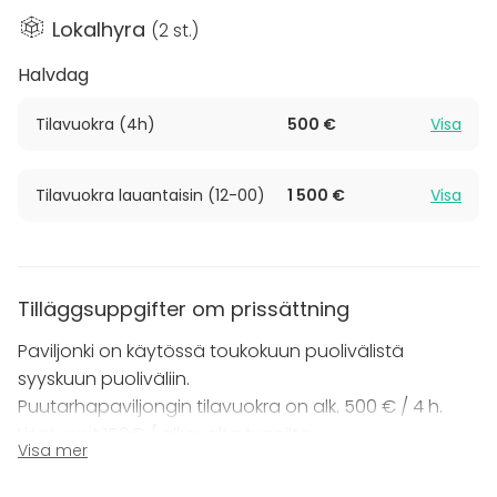
Lokalhyra
(
2 st.
)
Vaihmalan Hovin upea päärakennus,
puutarhapaviljonki ja ympäröivä puutarha tarjoaa
Halvdag
useita eri mahdollisuuksia. Miltä kuulostaisi vihkiminen
omenapuiden katveessa? Vihkiminen ja tanssit
Tilavuokra (4h)
500 €
Visa
onnistuu hyvin myös Paviljongissa. Halutessasi
huolehdimme myös kukista ja somisteista
Tilavuokra lauantaisin (12-00)
1 500 €
Visa
toiveidenne mukaisesti.
Paviljonkia on mahdollista vuokrata yksinään tai
yhdistää päärakennuksen kanssa.
Tilläggsuppgifter om prissättning
Lähetä kysely ja kerro lisää toiveistasi!
Paviljonki on käytössä toukokuun puolivälistä
syyskuun puoliväliin.
Puutarhapaviljongin tilavuokra on alk. 500 € / 4 h.
Lisätunnit 150€ / alkavalta tunnilta.
Visa mer
Sunnuntaisin (ja klo 24 jälkeen) lisätunnit 200€ /
alkava h