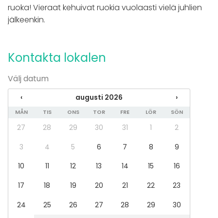
Rekreation
ruoka! Vieraat kehuivat ruokia vuolaasti vielä juhlien
Stuga / boende
jälkeenkin.
Upplevelse / aktivitet
Julbord / Julfest
Lokal
Kontakta lokalen
Bankettsal
Välj datum
Anpassningsbar lokal
Mötesrum
‹
augusti 2026
›
Restaurang
Terrass / Gårdsplan
MÅN
TIS
ONS
TOR
FRE
LÖR
SÖN
Utomhus
27
28
29
30
31
1
2
3
4
5
6
7
8
9
10
11
12
13
14
15
16
17
18
19
20
21
22
23
24
25
26
27
28
29
30