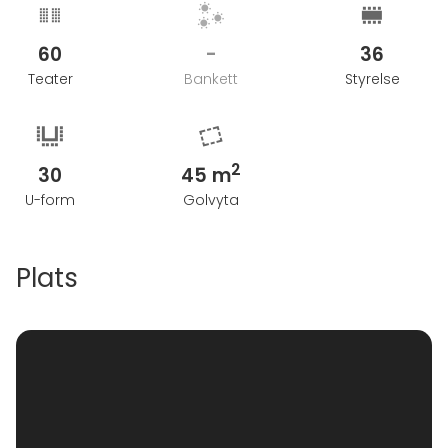
tai henkilömäärä pienenee 40 % tai enemmän
alustavan varauksen yhteydessä ilmoitetusta
60
-
36
henkilömäärästä.
Teater
Bankett
Styrelse
2
30
45 m
U-form
Golvyta
Plats