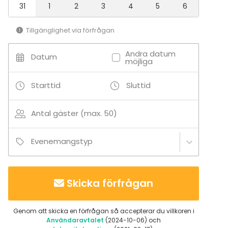
31
1
2
3
4
5
6
Tillgänglighet via förfrågan
Andra datum
Datum
möjliga
Starttid
Sluttid
Antal gäster (max. 50)
Evenemangstyp
Skicka förfrågan
Genom att skicka en förfrågan så accepterar du villkoren i
Användaravtalet
(2024-10-06) och