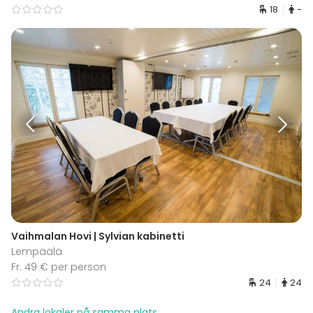
18
-
Vaihmalan Hovi | Sylvian kabinetti
Lempäälä
Fr. 49 € per person
24
24
Andra lokaler på samma plats